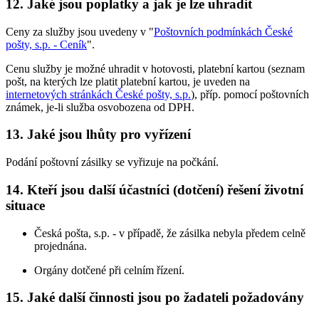
12. Jaké jsou poplatky a jak je lze uhradit
Ceny za služby jsou uvedeny v "
Poštovních podmínkách České
pošty, s.p. - Ceník
".
Cenu služby je možné uhradit v hotovosti, platební kartou (seznam
pošt, na kterých lze platit platební kartou, je uveden na
internetových stránkách České pošty, s.p.
), příp. pomocí poštovních
známek, je-li služba osvobozena od DPH.
13. Jaké jsou lhůty pro vyřízení
Podání poštovní zásilky se vyřizuje na počkání.
14. Kteří jsou další účastníci (dotčení) řešení životní
situace
Česká pošta, s.p. - v případě, že zásilka nebyla předem celně
projednána.
Orgány dotčené při celním řízení.
15. Jaké další činnosti jsou po žadateli požadovány