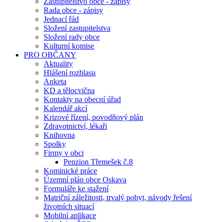
Zastupitelstvo obce - zápisy
Rada obce - zápisy
Jednací řád
Složení zastupitelstva
Složení rady obce
Kulturní komise
PRO OBČANY
Aktuality
Hlášení rozhlasu
Anketa
KD a tělocvična
Kontakty na obecní úřad
Kalendář akcí
Krizové řízení, povodňový plán
Zdravotnictví, lékaři
Knihovna
Spolky
Firmy v obci
Penzion Třemešek č.8
Kominické práce
Územní plán obce Oskava
Formuláře ke stažení
Matriční záležitosti, trvalý pobyt, návody řešení
životních situací
Mobilní aplikace