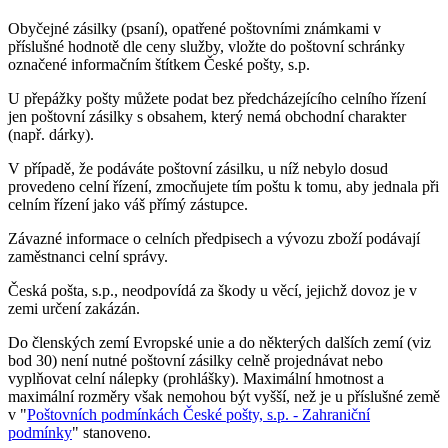
Obyčejné zásilky (psaní), opatřené poštovními známkami v
příslušné hodnotě dle ceny služby, vložte do poštovní schránky
označené informačním štítkem České pošty, s.p.
U přepážky pošty můžete podat bez předcházejícího celního řízení
jen poštovní zásilky s obsahem, který nemá obchodní charakter
(např. dárky).
V případě, že podáváte poštovní zásilku, u níž nebylo dosud
provedeno celní řízení, zmocňujete tím poštu k tomu, aby jednala při
celním řízení jako váš přímý zástupce.
Závazné informace o celních předpisech a vývozu zboží podávají
zaměstnanci celní správy.
Česká pošta, s.p., neodpovídá za škody u věcí, jejichž dovoz je v
zemi určení zakázán.
Do členských zemí Evropské unie a do některých dalších zemí (viz
bod 30) není nutné poštovní zásilky celně projednávat nebo
vyplňovat celní nálepky (prohlášky). Maximální hmotnost a
maximální rozměry však nemohou být vyšší, než je u příslušné země
v "
Poštovních podmínkách České pošty, s.p. - Zahraniční
podmínky
" stanoveno.