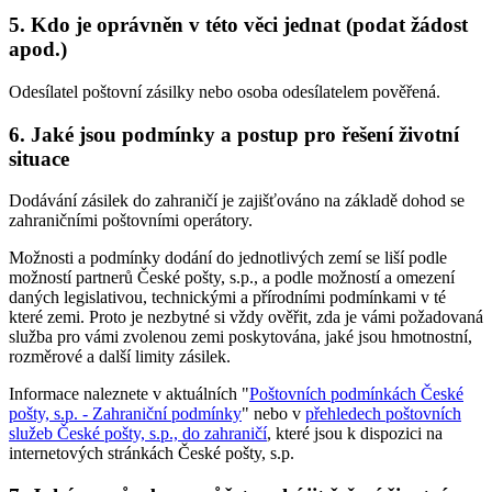
5. Kdo je oprávněn v této věci jednat (podat žádost
apod.)
Odesílatel poštovní zásilky nebo osoba odesílatelem pověřená.
6. Jaké jsou podmínky a postup pro řešení životní
situace
Dodávání zásilek do zahraničí je zajišťováno na základě dohod se
zahraničními poštovními operátory.
Možnosti a podmínky dodání do jednotlivých zemí se liší podle
možností partnerů České pošty, s.p., a podle možností a omezení
daných legislativou, technickými a přírodními podmínkami v té
které zemi. Proto je nezbytné si vždy ověřit, zda je vámi požadovaná
služba pro vámi zvolenou zemi poskytována, jaké jsou hmotnostní,
rozměrové a další limity zásilek.
Informace naleznete v aktuálních "
Poštovních podmínkách České
pošty, s.p. - Zahraniční podmínky
" nebo v
přehledech poštovních
služeb České pošty, s.p., do zahraničí
, které jsou k dispozici na
internetových stránkách České pošty, s.p.