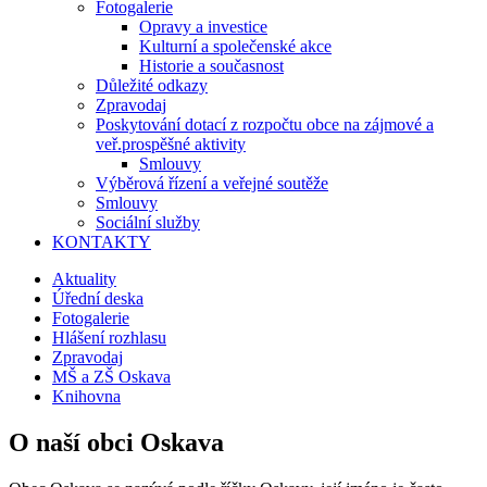
Fotogalerie
Opravy a investice
Kulturní a společenské akce
Historie a současnost
Důležité odkazy
Zpravodaj
Poskytování dotací z rozpočtu obce na zájmové a
veř.prospěšné aktivity
Smlouvy
Výběrová řízení a veřejné soutěže
Smlouvy
Sociální služby
KONTAKTY
Aktuality
Úřední deska
Fotogalerie
Hlášení rozhlasu
Zpravodaj
MŠ a ZŠ Oskava
Knihovna
O naší obci Oskava