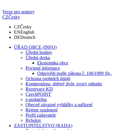
Verze pro seniory
CZ
Česky
CZ
Česky
EN
English
DE
Deutsch
ÚŘAD OBCE (INFO)
Úřední hodiny
Úřední deska
Ekonomika obce
Povinné informace
Odpovědi podle zákona č. 106⁄1999 Sb.,
Ochrana osobních údajů
Kompostárna, sběrný dvůr, svozy odpadu
Rezervace KD
CzechPOINT
e-podatelna
Obecně závazné vyhlášky a nařízení
Registr oznámení
Profil zadavatele
Rybolov
ZASTUPITELSTVO (RADA)