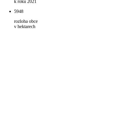
k roku 2021
5948
rozloha obce
v hektarech