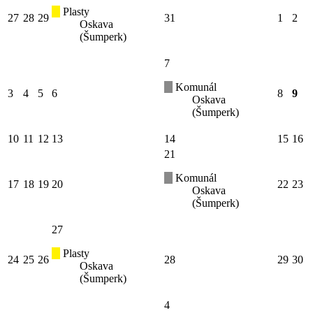
Plasty
27
28
29
31
1
2
Oskava
(Šumperk)
7
Komunál
3
4
5
6
8
9
Oskava
(Šumperk)
10
11
12
13
14
15
16
21
Komunál
17
18
19
20
22
23
Oskava
(Šumperk)
27
Plasty
24
25
26
28
29
30
Oskava
(Šumperk)
4