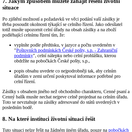
7. Jakým způsobem můžete zahájit řešení životní
situace
Po zjištění možností a požadavků ve věci podání vaší zásilky je
třeba posoudit okolnosti týkající se celního řízení. Jako odesílatel
totiž musíte upozornit celní úřady na obsah zásilky a na zboží
podléhající celnímu řízení tím, že:
vyplníte podle předtisku, v jazyce a počtu uvedeném v
"
Poštovních podmínkách České pošty, s.p. - Zahraniční
podmínky
", celní nálepku nebo celní prohlášku, kterou
obdržíte na pobočkách České pošty, s.p.,
popis obsahu uvedete co nejpodrobněji tak, aby celním
úřadům v zemi určení poskytoval informace potřebné pro
celní řízení.
Zásilky s obsahem jiného než obchodního charakteru, Cenné psaní a
Cenný balík musíte nechat nejprve celně projednat na celním úřadu.
Toto se nevztahuje na zásilky adresované do států uvedených v
posledním bodě.
8. Na které instituci životní situaci řešit
Tuto situaci nelze řešit na žádném jiném úřadu, pouze na
pobočkách