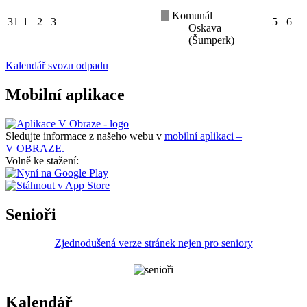
Komunál
31
1
2
3
5
6
Oskava
(Šumperk)
Kalendář svozu odpadu
Mobilní aplikace
Sledujte informace z našeho webu v
mobilní aplikaci –
V OBRAZE.
Volně ke stažení:
Senioři
Zjednodušená verze stránek nejen pro seniory
Kalendář