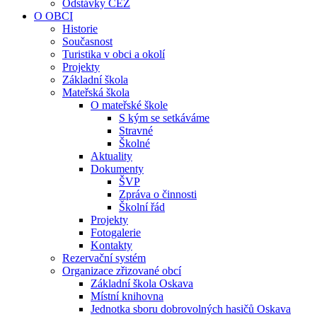
Odstávky ČEZ
O OBCI
Historie
Současnost
Turistika v obci a okolí
Projekty
Základní škola
Mateřská škola
O mateřské škole
S kým se setkáváme
Stravné
Školné
Aktuality
Dokumenty
ŠVP
Zpráva o činnosti
Školní řád
Projekty
Fotogalerie
Kontakty
Rezervační systém
Organizace zřizované obcí
Základní škola Oskava
Místní knihovna
Jednotka sboru dobrovolných hasičů Oskava