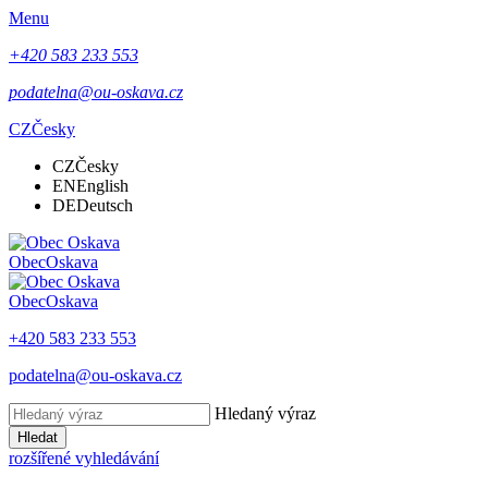
Menu
+420 583 233 553
podatelna@ou-oskava.cz
CZ
Česky
CZ
Česky
EN
English
DE
Deutsch
Obec
Oskava
Obec
Oskava
+420 583 233 553
podatelna@ou-oskava.cz
Hledaný výraz
Hledat
rozšířené vyhledávání