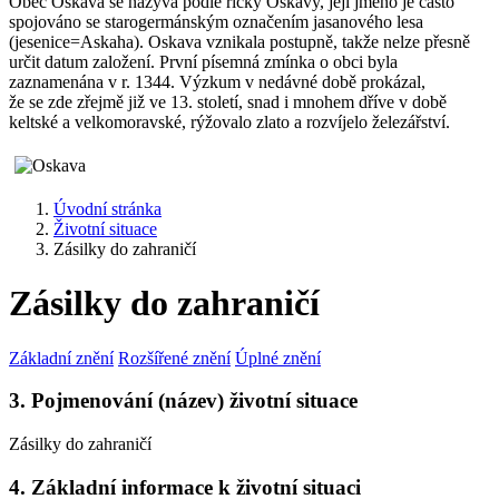
Obec Oskava se nazývá podle říčky Oskavy, její jméno je často
spojováno se starogermánským označením jasanového lesa
(jesenice=Askaha). Oskava vznikala postupně, takže nelze přesně
určit datum založení. První písemná zmínka o obci byla
zaznamenána v r. 1344. Výzkum v nedávné době prokázal,
že se zde zřejmě již ve 13. století, snad i mnohem dříve v době
keltské a velkomoravské, rýžovalo zlato a rozvíjelo železářství.
Úvodní stránka
Životní situace
Zásilky do zahraničí
Zásilky do zahraničí
Základní znění
Rozšířené znění
Úplné znění
3. Pojmenování (název) životní situace
Zásilky do zahraničí
4. Základní informace k životní situaci