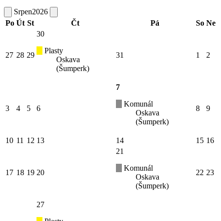
Srpen
2026
Po
Út
St
Čt
Pá
So
Ne
30
Plasty
27
28
29
31
1
2
Oskava
(Šumperk)
7
Komunál
3
4
5
6
8
9
Oskava
(Šumperk)
10
11
12
13
14
15
16
21
Komunál
17
18
19
20
22
23
Oskava
(Šumperk)
27