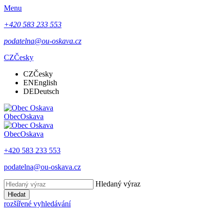
Menu
+420 583 233 553
podatelna@ou-oskava.cz
CZ
Česky
CZ
Česky
EN
English
DE
Deutsch
Obec
Oskava
Obec
Oskava
+420 583 233 553
podatelna@ou-oskava.cz
Hledaný výraz
Hledat
rozšířené vyhledávání