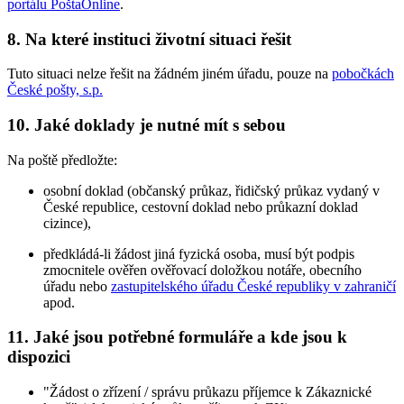
portálu PoštaOnline
.
8. Na které instituci životní situaci řešit
Tuto situaci nelze řešit na žádném jiném úřadu, pouze na
pobočkách
České pošty, s.p.
10. Jaké doklady je nutné mít s sebou
Na poště předložte:
osobní doklad (občanský průkaz, řidičský průkaz vydaný v
České republice, cestovní doklad nebo průkazní doklad
cizince),
předkládá-li žádost jiná fyzická osoba, musí být podpis
zmocnitele ověřen ověřovací doložkou notáře, obecního
úřadu nebo
zastupitelského úřadu České republiky v zahraničí
apod.
11. Jaké jsou potřebné formuláře a kde jsou k
dispozici
"Žádost o zřízení / správu průkazu příjemce k Zákaznické