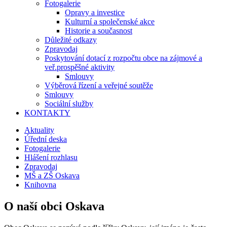
Fotogalerie
Opravy a investice
Kulturní a společenské akce
Historie a současnost
Důležité odkazy
Zpravodaj
Poskytování dotací z rozpočtu obce na zájmové a
veř.prospěšné aktivity
Smlouvy
Výběrová řízení a veřejné soutěže
Smlouvy
Sociální služby
KONTAKTY
Aktuality
Úřední deska
Fotogalerie
Hlášení rozhlasu
Zpravodaj
MŠ a ZŠ Oskava
Knihovna
O naší obci Oskava