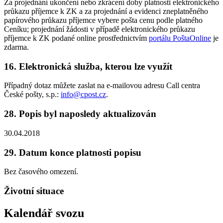
Za projednání ukončení nebo zkrácení doby platnosti elektronického
průkazu příjemce k ZK a za projednání a evidenci zneplatněného
papírového průkazu příjemce vybere pošta cenu podle platného
Ceníku; projednání žádosti v případě elektronického průkazu
příjemce k ZK podané online prostřednictvím
portálu PoštaOnline
je
zdarma.
16. Elektronická služba, kterou lze využít
Případný dotaz můžete zaslat na e-mailovou adresu Call centra
České pošty, s.p.:
info@cpost.cz
.
28. Popis byl naposledy aktualizován
30.04.2018
29. Datum konce platnosti popisu
Bez časového omezení.
Životní situace
Kalendář svozu