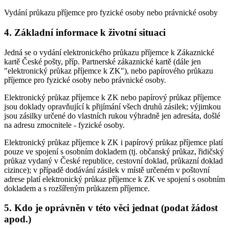
Vydání průkazu příjemce pro fyzické osoby nebo právnické osoby
4. Základní informace k životní situaci
Jedná se o vydání elektronického průkazu příjemce k Zákaznické
kartě České pošty, příp. Partnerské zákaznické kartě (dále jen
"elektronický průkaz příjemce k ZK"), nebo papírového průkazu
příjemce pro fyzické osoby nebo právnické osoby.
Elektronický průkaz příjemce k ZK nebo papírový průkaz příjemce
jsou doklady opravňující k přijímání všech druhů zásilek; výjimkou
jsou zásilky určené do vlastních rukou výhradně jen adresáta, došlé
na adresu zmocnitele - fyzické osoby.
Elektronický průkaz příjemce k ZK i papírový průkaz příjemce platí
pouze ve spojení s osobním dokladem (tj. občanský průkaz, řidičský
průkaz vydaný v České republice, cestovní doklad, průkazní doklad
cizince); v případě dodávání zásilek v místě určeném v poštovní
adrese platí elektronický průkaz příjemce k ZK ve spojení s osobním
dokladem a s rozšířeným průkazem příjemce.
5. Kdo je oprávněn v této věci jednat (podat žádost
apod.)