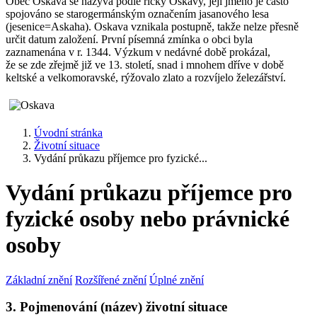
Obec Oskava se nazývá podle říčky Oskavy, její jméno je často
spojováno se starogermánským označením jasanového lesa
(jesenice=Askaha). Oskava vznikala postupně, takže nelze přesně
určit datum založení. První písemná zmínka o obci byla
zaznamenána v r. 1344. Výzkum v nedávné době prokázal,
že se zde zřejmě již ve 13. století, snad i mnohem dříve v době
keltské a velkomoravské, rýžovalo zlato a rozvíjelo železářství.
Úvodní stránka
Životní situace
Vydání průkazu příjemce pro fyzické...
Vydání průkazu příjemce pro
fyzické osoby nebo právnické
osoby
Základní znění
Rozšířené znění
Úplné znění
3. Pojmenování (název) životní situace