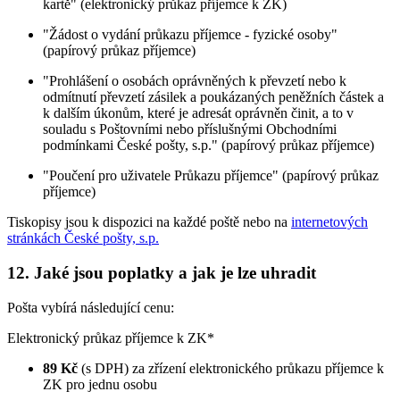
kartě" (elektronický průkaz příjemce k ZK)
"Žádost o vydání průkazu příjemce - fyzické osoby"
(papírový průkaz příjemce)
"Prohlášení o osobách oprávněných k převzetí nebo k
odmítnutí převzetí zásilek a poukázaných peněžních částek a
k dalším úkonům, které je adresát oprávněn činit, a to v
souladu s Poštovními nebo příslušnými Obchodními
podmínkami České pošty, s.p." (papírový průkaz příjemce)
"Poučení pro uživatele Průkazu příjemce" (papírový průkaz
příjemce)
Tiskopisy jsou k dispozici na každé poště nebo na
internetových
stránkách České pošty, s.p.
12. Jaké jsou poplatky a jak je lze uhradit
Pošta vybírá následující cenu:
Elektronický průkaz příjemce k ZK*
89 Kč
(s DPH) za zřízení elektronického průkazu příjemce k
ZK pro jednu osobu