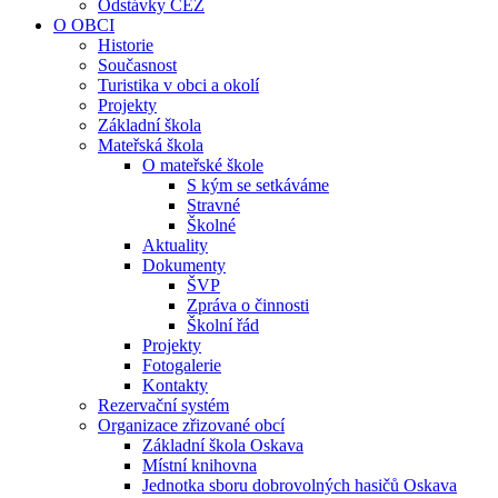
Odstávky ČEZ
O OBCI
Historie
Současnost
Turistika v obci a okolí
Projekty
Základní škola
Mateřská škola
O mateřské škole
S kým se setkáváme
Stravné
Školné
Aktuality
Dokumenty
ŠVP
Zpráva o činnosti
Školní řád
Projekty
Fotogalerie
Kontakty
Rezervační systém
Organizace zřizované obcí
Základní škola Oskava
Místní knihovna
Jednotka sboru dobrovolných hasičů Oskava