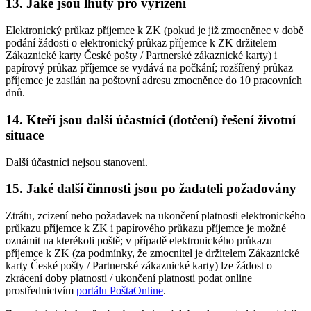
13. Jaké jsou lhůty pro vyřízení
Elektronický průkaz příjemce k ZK (pokud je již zmocněnec v době
podání žádosti o elektronický průkaz příjemce k ZK držitelem
Zákaznické karty České pošty / Partnerské zákaznické karty) i
papírový průkaz příjemce se vydává na počkání; rozšířený průkaz
příjemce je zasílán na poštovní adresu zmocněnce do 10 pracovních
dnů.
14. Kteří jsou další účastníci (dotčení) řešení životní
situace
Další účastníci nejsou stanoveni.
15. Jaké další činnosti jsou po žadateli požadovány
Ztrátu, zcizení nebo požadavek na ukončení platnosti elektronického
průkazu příjemce k ZK i papírového průkazu příjemce je možné
oznámit na kterékoli poště; v případě elektronického průkazu
příjemce k ZK (za podmínky, že zmocnitel je držitelem Zákaznické
karty České pošty / Partnerské zákaznické karty) lze žádost o
zkrácení doby platnosti / ukončení platnosti podat online
prostřednictvím
portálu PoštaOnline
.