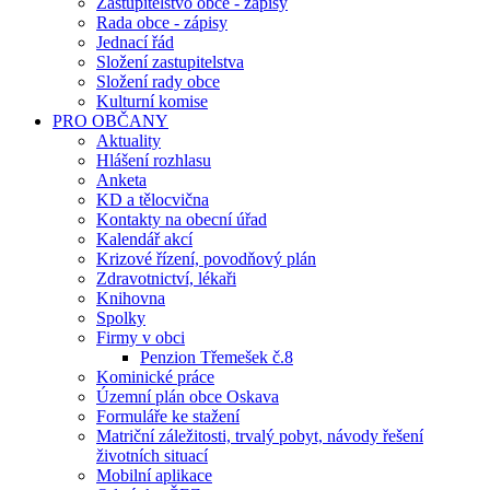
Zastupitelstvo obce - zápisy
Rada obce - zápisy
Jednací řád
Složení zastupitelstva
Složení rady obce
Kulturní komise
PRO OBČANY
Aktuality
Hlášení rozhlasu
Anketa
KD a tělocvična
Kontakty na obecní úřad
Kalendář akcí
Krizové řízení, povodňový plán
Zdravotnictví, lékaři
Knihovna
Spolky
Firmy v obci
Penzion Třemešek č.8
Kominické práce
Územní plán obce Oskava
Formuláře ke stažení
Matriční záležitosti, trvalý pobyt, návody řešení
životních situací
Mobilní aplikace