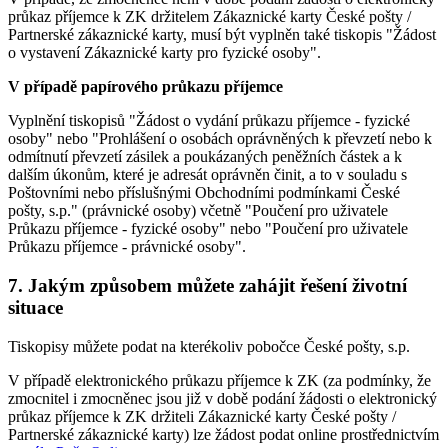
průkaz příjemce k ZK držitelem Zákaznické karty České pošty /
Partnerské zákaznické karty, musí být vyplněn také tiskopis "Žádost
o vystavení Zákaznické karty pro fyzické osoby".
V případě papírového průkazu příjemce
Vyplnění tiskopisů "Žádost o vydání průkazu příjemce - fyzické
osoby" nebo "Prohlášení o osobách oprávněných k převzetí nebo k
odmítnutí převzetí zásilek a poukázaných peněžních částek a k
dalším úkonům, které je adresát oprávněn činit, a to v souladu s
Poštovními nebo příslušnými Obchodními podmínkami České
pošty, s.p." (právnické osoby) včetně "Poučení pro uživatele
Průkazu příjemce - fyzické osoby" nebo "Poučení pro uživatele
Průkazu příjemce - právnické osoby".
7. Jakým způsobem můžete zahájit řešení životní
situace
Tiskopisy můžete podat na kterékoliv pobočce České pošty, s.p.
V případě elektronického průkazu příjemce k ZK (za podmínky, že
zmocnitel i zmocněnec jsou již v době podání žádosti o elektronický
průkaz příjemce k ZK držiteli Zákaznické karty České pošty /
Partnerské zákaznické karty) lze žádost podat online prostřednictvím