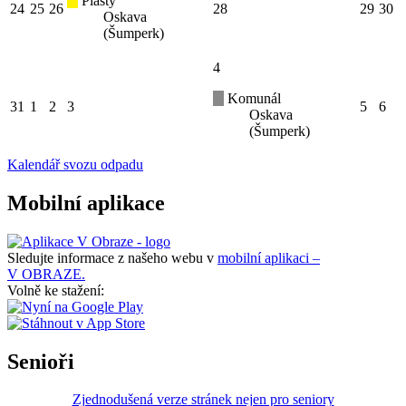
Plasty
24
25
26
28
29
30
Oskava
(Šumperk)
4
Komunál
31
1
2
3
5
6
Oskava
(Šumperk)
Kalendář svozu odpadu
Mobilní aplikace
Sledujte informace z našeho webu v
mobilní aplikaci –
V OBRAZE.
Volně ke stažení:
Senioři
Zjednodušená verze stránek nejen pro seniory