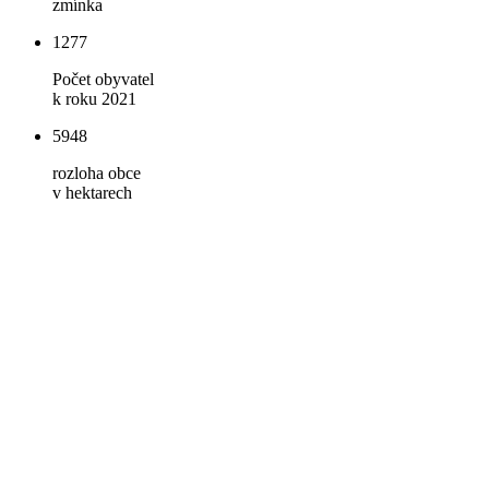
zmínka
1277
Počet obyvatel
k roku 2021
5948
rozloha obce
v hektarech