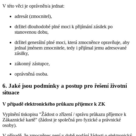
V této věci je oprávněn/a jednat:
adresát (zmocnitel),
držitel dlouhodobé plné moci k přijímání zásilek po
stanovenou dobu,
držitel generální plné moci, která zmocněnce opravňuje, aby
jednal jménem zmocnitele, tedy i přijímal jemu adresované
zásilky,
zákonný zástupce,
oprávněná osoba.
6. Jaké jsou podmínky a postup pro řešení životní
situace
V případě elektronického průkazu příjemce k ZK
Vyplnění tiskopisu "Žádost o zřízení / správu průkazu příjemce k
Zákaznické kartě" (žádost je společná pro fyzické a právnické
osoby).
V případě, že zmocněnec není v době podání žádosti o elektronický