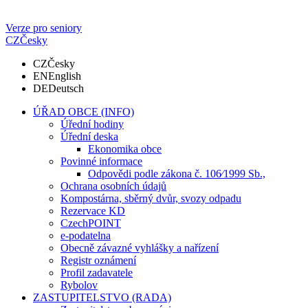
Verze pro seniory
CZ
Česky
CZ
Česky
EN
English
DE
Deutsch
ÚŘAD OBCE (INFO)
Úřední hodiny
Úřední deska
Ekonomika obce
Povinné informace
Odpovědi podle zákona č. 106⁄1999 Sb.,
Ochrana osobních údajů
Kompostárna, sběrný dvůr, svozy odpadu
Rezervace KD
CzechPOINT
e-podatelna
Obecně závazné vyhlášky a nařízení
Registr oznámení
Profil zadavatele
Rybolov
ZASTUPITELSTVO (RADA)