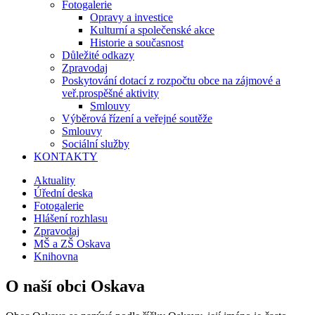
Fotogalerie
Opravy a investice
Kulturní a společenské akce
Historie a současnost
Důležité odkazy
Zpravodaj
Poskytování dotací z rozpočtu obce na zájmové a
veř.prospěšné aktivity
Smlouvy
Výběrová řízení a veřejné soutěže
Smlouvy
Sociální služby
KONTAKTY
Aktuality
Úřední deska
Fotogalerie
Hlášení rozhlasu
Zpravodaj
MŠ a ZŠ Oskava
Knihovna
O naší obci Oskava