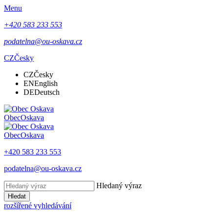
Menu
+420 583 233 553
podatelna@ou-oskava.cz
CZ
Česky
CZ
Česky
EN
English
DE
Deutsch
Obec
Oskava
Obec
Oskava
+420 583 233 553
podatelna@ou-oskava.cz
Hledaný výraz
Hledat
rozšířené vyhledávání