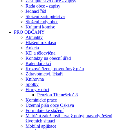
Zastupitelstvo obce - zápisy
Rada obce - zápisy
Jednací řád
Složení zastupitelstva
Složení rady obce
Kulturní komise
PRO OBČANY
Aktuality
Hlášení rozhlasu
Anketa
KD a tělocvična
Kontakty na obecní úřad
Kalendář akcí
Krizové řízení, povodňový plán
Zdravotnictví, lékaři
Knihovna
Spolky
Firmy v obci
Penzion Třemešek č.8
Kominické práce
Územní plán obce Oskava
Formuláře ke stažení
Matriční záležitosti, trvalý pobyt, návody řešení
životních situací
Mobilní aplikace