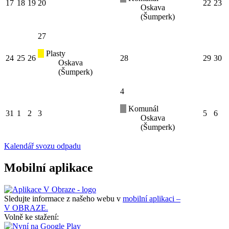
17
18
19
20
22
23
Oskava
(Šumperk)
27
Plasty
24
25
26
28
29
30
Oskava
(Šumperk)
4
Komunál
31
1
2
3
5
6
Oskava
(Šumperk)
Kalendář svozu odpadu
Mobilní aplikace
Sledujte informace z našeho webu v
mobilní aplikaci –
V OBRAZE.
Volně ke stažení: