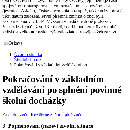
Obec Oskava se nazývá podle říčky Oskavy, její jméno je často
spojováno se starogermánským označením jasanového lesa
(jesenice=Askaha). Oskava vznikala postupně, takže nelze přesně
určit datum založení. První písemná zmínka o obci byla
zaznamenána v r. 1344. Výzkum v nedávné době prokázal,
že se zde zřejmě již ve 13. století, snad i mnohem dříve v době
keltské a velkomoravské, rýžovalo zlato a rozvíjelo železářství.
Úvodní stránka
Životní situace
Pokračování v základním vzdělávání po...
Pokračování v základním
vzdělávání po splnění povinné
školní docházky
Základní znění
Rozšířené znění
Úplné znění
3. Pojmenování (název) životní situace