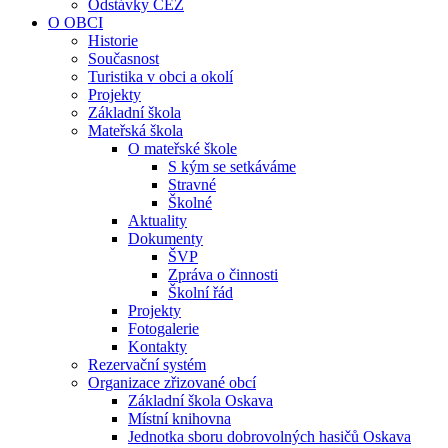
Odstávky ČEZ
O OBCI
Historie
Současnost
Turistika v obci a okolí
Projekty
Základní škola
Mateřská škola
O mateřské škole
S kým se setkáváme
Stravné
Školné
Aktuality
Dokumenty
ŠVP
Zpráva o činnosti
Školní řád
Projekty
Fotogalerie
Kontakty
Rezervační systém
Organizace zřizované obcí
Základní škola Oskava
Místní knihovna
Jednotka sboru dobrovolných hasičů Oskava