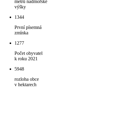
metrů nadmořské
výšky
1344
První písemná
zmínka
1277
Počet obyvatel
k roku 2021
5948
rozloha obce
v hektarech