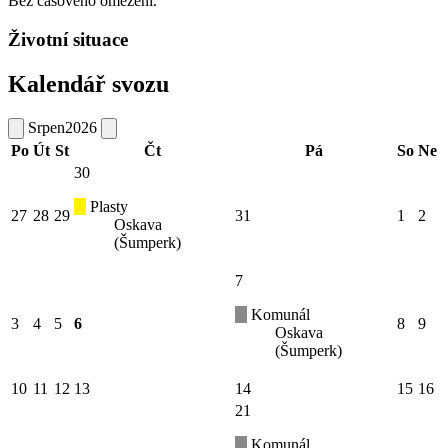
Bez časového omezení.
Životní situace
Kalendář svozu
Srpen
2026
Po
Út
St
Čt
Pá
So
Ne
30
Plasty
27
28
29
31
1
2
Oskava
(Šumperk)
7
Komunál
3
4
5
6
8
9
Oskava
(Šumperk)
10
11
12
13
14
15
16
21
Komunál