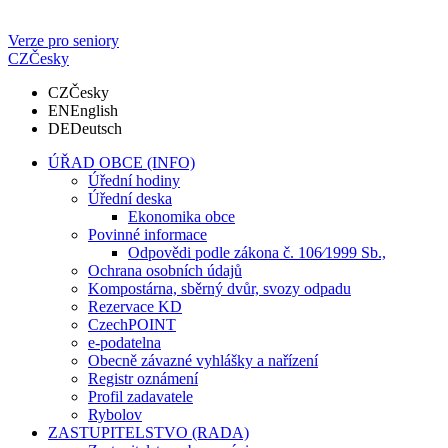
Verze pro seniory
CZ
Česky
CZ
Česky
EN
English
DE
Deutsch
ÚŘAD OBCE (INFO)
Úřední hodiny
Úřední deska
Ekonomika obce
Povinné informace
Odpovědi podle zákona č. 106⁄1999 Sb.,
Ochrana osobních údajů
Kompostárna, sběrný dvůr, svozy odpadu
Rezervace KD
CzechPOINT
e-podatelna
Obecně závazné vyhlášky a nařízení
Registr oznámení
Profil zadavatele
Rybolov
ZASTUPITELSTVO (RADA)