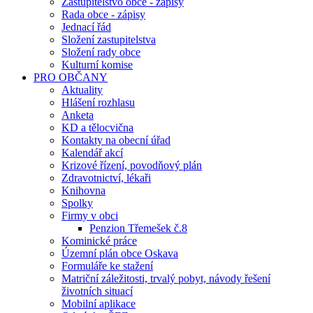
Zastupitelstvo obce - zápisy
Rada obce - zápisy
Jednací řád
Složení zastupitelstva
Složení rady obce
Kulturní komise
PRO OBČANY
Aktuality
Hlášení rozhlasu
Anketa
KD a tělocvična
Kontakty na obecní úřad
Kalendář akcí
Krizové řízení, povodňový plán
Zdravotnictví, lékaři
Knihovna
Spolky
Firmy v obci
Penzion Třemešek č.8
Kominické práce
Územní plán obce Oskava
Formuláře ke stažení
Matriční záležitosti, trvalý pobyt, návody řešení
životních situací
Mobilní aplikace