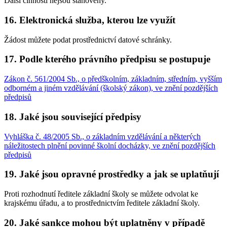
Další činnosti nejsou stanoveny.
16. Elektronická služba, kterou lze využít
Žádost můžete podat prostřednictví datové schránky.
17. Podle kterého právního předpisu se postupuje
Zákon č. 561/2004 Sb., o předškolním, základním, středním, vyšším
odborném a jiném vzdělávání (školský zákon), ve znění pozdějších
předpisů
18. Jaké jsou související předpisy
Vyhláška č. 48/2005 Sb., o základním vzdělávání a některých
náležitostech plnění povinné školní docházky, ve znění pozdějších
předpisů
19. Jaké jsou opravné prostředky a jak se uplatňují
Proti rozhodnutí ředitele základní školy se můžete odvolat ke
krajskému úřadu, a to prostřednictvím ředitele základní školy.
20. Jaké sankce mohou být uplatněny v případě