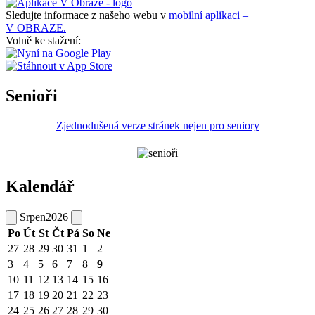
Sledujte informace z našeho webu v
mobilní aplikaci –
V OBRAZE.
Volně ke stažení:
Senioři
Zjednodušená verze stránek nejen pro seniory
Kalendář
Srpen
2026
Po
Út
St
Čt
Pá
So
Ne
27
28
29
30
31
1
2
3
4
5
6
7
8
9
10
11
12
13
14
15
16
17
18
19
20
21
22
23
24
25
26
27
28
29
30