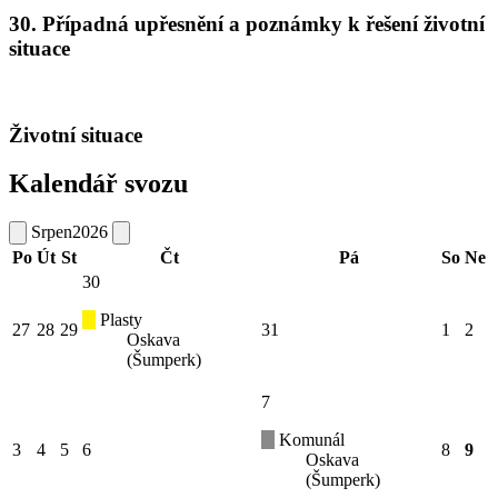
30. Případná upřesnění a poznámky k řešení životní
situace
Životní situace
Kalendář svozu
Srpen
2026
Po
Út
St
Čt
Pá
So
Ne
30
Plasty
27
28
29
31
1
2
Oskava
(Šumperk)
7
Komunál
3
4
5
6
8
9
Oskava
(Šumperk)