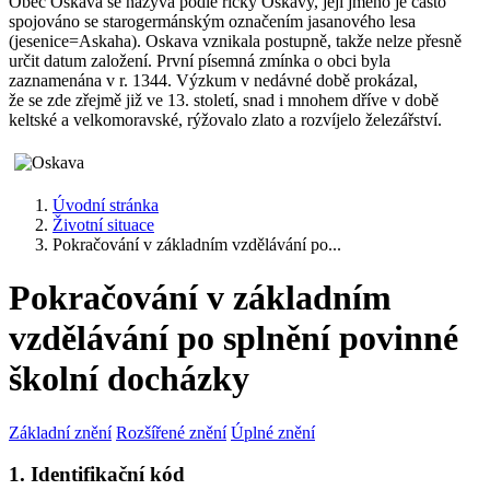
Obec Oskava se nazývá podle říčky Oskavy, její jméno je často
spojováno se starogermánským označením jasanového lesa
(jesenice=Askaha). Oskava vznikala postupně, takže nelze přesně
určit datum založení. První písemná zmínka o obci byla
zaznamenána v r. 1344. Výzkum v nedávné době prokázal,
že se zde zřejmě již ve 13. století, snad i mnohem dříve v době
keltské a velkomoravské, rýžovalo zlato a rozvíjelo železářství.
Úvodní stránka
Životní situace
Pokračování v základním vzdělávání po...
Pokračování v základním
vzdělávání po splnění povinné
školní docházky
Základní znění
Rozšířené znění
Úplné znění
1. Identifikační kód