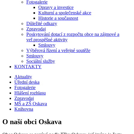
Fotogalerie
Opravy a investice
Kulturní a společenské akce
Historie a současnost
Důležité odkazy
Zpravodaj
Poskytování dotací z rozpočtu obce na zájmové a
veř.prospěšné aktivity
Smlouvy
Výběrová řízení a veřejné soutěže
Smlouvy
Sociální služby
KONTAKTY
Aktuality
Úřední deska
Fotogalerie
Hlášení rozhlasu
Zpravodaj
MŠ a ZŠ Oskava
Knihovna
O naší obci Oskava