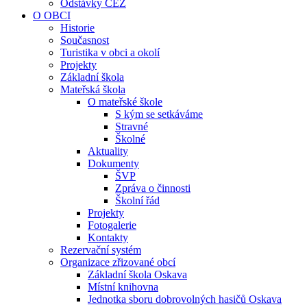
Odstávky ČEZ
O OBCI
Historie
Současnost
Turistika v obci a okolí
Projekty
Základní škola
Mateřská škola
O mateřské škole
S kým se setkáváme
Stravné
Školné
Aktuality
Dokumenty
ŠVP
Zpráva o činnosti
Školní řád
Projekty
Fotogalerie
Kontakty
Rezervační systém
Organizace zřizované obcí
Základní škola Oskava
Místní knihovna
Jednotka sboru dobrovolných hasičů Oskava