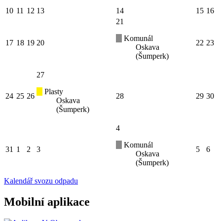
10
11
12
13
14
15
16
21
Komunál
17
18
19
20
22
23
Oskava
(Šumperk)
27
Plasty
24
25
26
28
29
30
Oskava
(Šumperk)
4
Komunál
31
1
2
3
5
6
Oskava
(Šumperk)
Kalendář svozu odpadu
Mobilní aplikace