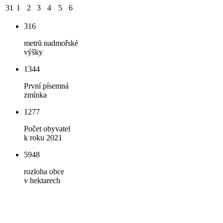
31
1
2
3
4
5
6
316
metrů nadmořské
výšky
1344
První písemná
zmínka
1277
Počet obyvatel
k roku 2021
5948
rozloha obce
v hektarech