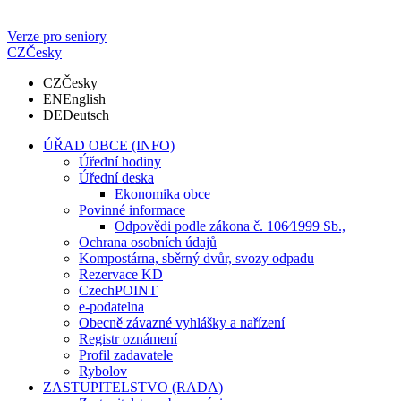
Verze pro seniory
CZ
Česky
CZ
Česky
EN
English
DE
Deutsch
ÚŘAD OBCE (INFO)
Úřední hodiny
Úřední deska
Ekonomika obce
Povinné informace
Odpovědi podle zákona č. 106⁄1999 Sb.,
Ochrana osobních údajů
Kompostárna, sběrný dvůr, svozy odpadu
Rezervace KD
CzechPOINT
e-podatelna
Obecně závazné vyhlášky a nařízení
Registr oznámení
Profil zadavatele
Rybolov
ZASTUPITELSTVO (RADA)