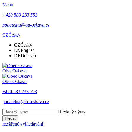
Menu
+420 583 233 553
podatelna@ou-oskava.cz
CZ
Česky
CZ
Česky
EN
English
DE
Deutsch
Obec
Oskava
Obec
Oskava
+420 583 233 553
podatelna@ou-oskava.cz
Hledaný výraz
Hledat
rozšířené vyhledávání