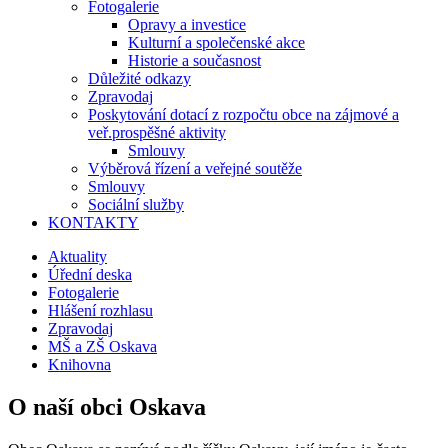
Fotogalerie
Opravy a investice
Kulturní a společenské akce
Historie a současnost
Důležité odkazy
Zpravodaj
Poskytování dotací z rozpočtu obce na zájmové a
veř.prospěšné aktivity
Smlouvy
Výběrová řízení a veřejné soutěže
Smlouvy
Sociální služby
KONTAKTY
Aktuality
Úřední deska
Fotogalerie
Hlášení rozhlasu
Zpravodaj
MŠ a ZŠ Oskava
Knihovna
O naší obci Oskava