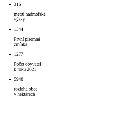
316
metrů nadmořské
výšky
1344
První písemná
zmínka
1277
Počet obyvatel
k roku 2021
5948
rozloha obce
v hektarech