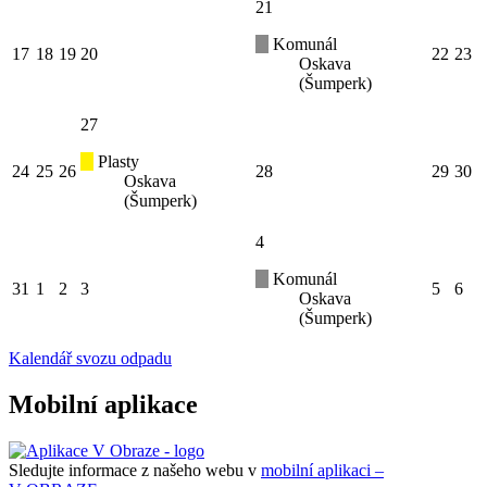
21
Komunál
17
18
19
20
22
23
Oskava
(Šumperk)
27
Plasty
24
25
26
28
29
30
Oskava
(Šumperk)
4
Komunál
31
1
2
3
5
6
Oskava
(Šumperk)
Kalendář svozu odpadu
Mobilní aplikace
Sledujte informace z našeho webu v
mobilní aplikaci –