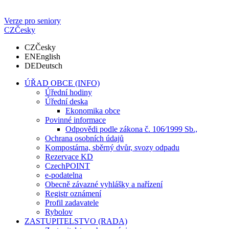
Verze pro seniory
CZ
Česky
CZ
Česky
EN
English
DE
Deutsch
ÚŘAD OBCE (INFO)
Úřední hodiny
Úřední deska
Ekonomika obce
Povinné informace
Odpovědi podle zákona č. 106⁄1999 Sb.,
Ochrana osobních údajů
Kompostárna, sběrný dvůr, svozy odpadu
Rezervace KD
CzechPOINT
e-podatelna
Obecně závazné vyhlášky a nařízení
Registr oznámení
Profil zadavatele
Rybolov
ZASTUPITELSTVO (RADA)