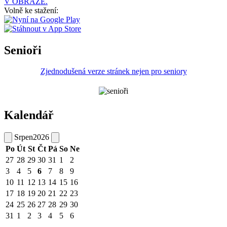
V OBRAZE.
Volně ke stažení:
Senioři
Zjednodušená verze stránek nejen pro seniory
Kalendář
Srpen
2026
Po
Út
St
Čt
Pá
So
Ne
27
28
29
30
31
1
2
3
4
5
6
7
8
9
10
11
12
13
14
15
16
17
18
19
20
21
22
23
24
25
26
27
28
29
30
31
1
2
3
4
5
6