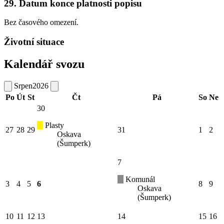
29. Datum konce platnosti popisu
Bez časového omezení.
Životní situace
Kalendář svozu
Srpen
2026
Po
Út
St
Čt
Pá
So
Ne
30
Plasty
27
28
29
31
1
2
Oskava
(Šumperk)
7
Komunál
3
4
5
6
8
9
Oskava
(Šumperk)
10
11
12
13
14
15
16