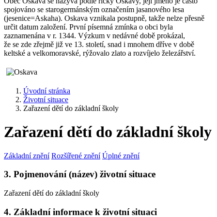
Obec Oskava se nazývá podle říčky Oskavy, její jméno je často
spojováno se starogermánským označením jasanového lesa
(jesenice=Askaha). Oskava vznikala postupně, takže nelze přesně
určit datum založení. První písemná zmínka o obci byla
zaznamenána v r. 1344. Výzkum v nedávné době prokázal,
že se zde zřejmě již ve 13. století, snad i mnohem dříve v době
keltské a velkomoravské, rýžovalo zlato a rozvíjelo železářství.
Úvodní stránka
Životní situace
Zařazení dětí do základní školy
Zařazení dětí do základní školy
Základní znění
Rozšířené znění
Úplné znění
3. Pojmenování (název) životní situace
Zařazení dětí do základní školy
4. Základní informace k životní situaci