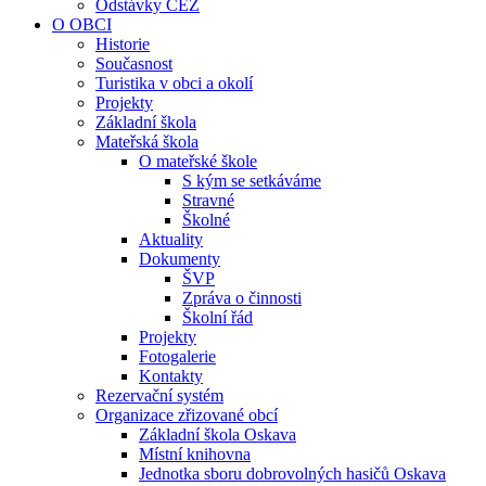
Odstávky ČEZ
O OBCI
Historie
Současnost
Turistika v obci a okolí
Projekty
Základní škola
Mateřská škola
O mateřské škole
S kým se setkáváme
Stravné
Školné
Aktuality
Dokumenty
ŠVP
Zpráva o činnosti
Školní řád
Projekty
Fotogalerie
Kontakty
Rezervační systém
Organizace zřizované obcí
Základní škola Oskava
Místní knihovna
Jednotka sboru dobrovolných hasičů Oskava