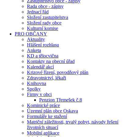
Zastupitelstvo obce - zápisy
Rada obce - zápisy
Jednací řád
Složení zastupitelstva
Složení rady obce
Kulturní komise
PRO OBČANY
Aktuality
Hlášení rozhlasu
Anketa
KD a tělocvična
Kontakty na obecní úřad
Kalendář akcí
Krizové řízení, povodňový plán
Zdravotnictví, lékaři
Knihovna
Spolky
Firmy v obci
Penzion Třemešek č.8
Kominické práce
Územní plán obce Oskava
Formuláře ke stažení
Matriční záležitosti, trvalý pobyt, návody řešení
životních situací
Mobilní aplikace