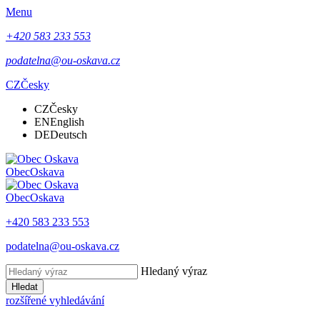
Menu
+420 583 233 553
podatelna@ou-oskava.cz
CZ
Česky
CZ
Česky
EN
English
DE
Deutsch
Obec
Oskava
Obec
Oskava
+420 583 233 553
podatelna@ou-oskava.cz
Hledaný výraz
Hledat
rozšířené vyhledávání