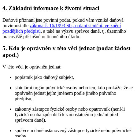
4. Základní informace k životní situaci
Daňové přiznání jste povinni podat, pokud vám vzniká daňová
povinnost dle
zákona č. 16/1993 Sb., o dani silniční, ve znění
pozdějších předpisů
, a také na výzvu správce daně, tj. územního
pracoviště příslušného finančního úřadu.
5. Kdo je oprávněn v této věci jednat (podat žádost
apod.)
V této věci je oprávněn jednat:
poplatník jako daňový subjekt,
statutární orgán právnické osoby nebo ten, kdo prokáže, že je
oprávněn jednat jejím jménem podle jiného právního
předpisu,
zákonný zástupce fyzické osoby nebo opatrovník (není-li
fyzická osoba způsobilá k samostatnému jednání před
správcem daně),
správcem daně ustanovený zástupce fyzické nebo právnické
osoby,