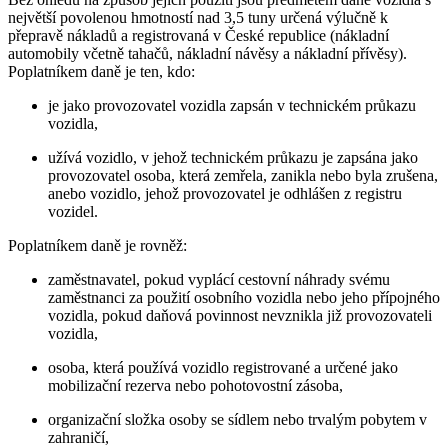
největší povolenou hmotností nad 3,5 tuny určená výlučně k
přepravě nákladů a registrovaná v České republice (nákladní
automobily včetně tahačů, nákladní návěsy a nákladní přívěsy).
Poplatníkem daně je ten, kdo:
je jako provozovatel vozidla zapsán v technickém průkazu
vozidla,
užívá vozidlo, v jehož technickém průkazu je zapsána jako
provozovatel osoba, která zemřela, zanikla nebo byla zrušena,
anebo vozidlo, jehož provozovatel je odhlášen z registru
vozidel.
Poplatníkem daně je rovněž:
zaměstnavatel, pokud vyplácí cestovní náhrady svému
zaměstnanci za použití osobního vozidla nebo jeho přípojného
vozidla, pokud daňová povinnost nevznikla již provozovateli
vozidla,
osoba, která používá vozidlo registrované a určené jako
mobilizační rezerva nebo pohotovostní zásoba,
organizační složka osoby se sídlem nebo trvalým pobytem v
zahraničí,