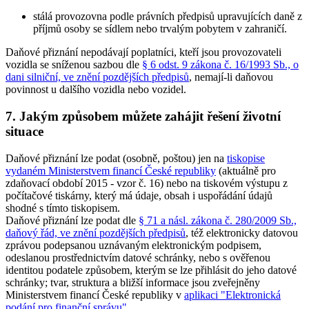
stálá provozovna podle právních předpisů upravujících daně z
příjmů osoby se sídlem nebo trvalým pobytem v zahraničí.
Daňové přiznání nepodávají poplatníci, kteří jsou provozovateli
vozidla se sníženou sazbou dle
§ 6 odst. 9 zákona č. 16/1993 Sb., o
dani silniční, ve znění pozdějších předpisů
, nemají-li daňovou
povinnost u dalšího vozidla nebo vozidel.
7. Jakým způsobem můžete zahájit řešení životní
situace
Daňové přiznání lze podat (osobně, poštou) jen na
tiskopise
vydaném Ministerstvem financí České republiky
(aktuálně pro
zdaňovací období 2015 - vzor č. 16) nebo na tiskovém výstupu z
počítačové tiskárny, který má údaje, obsah i uspořádání údajů
shodné s tímto tiskopisem.
Daňové přiznání lze podat dle
§ 71 a násl. zákona č. 280/2009 Sb.,
daňový řád, ve znění pozdějších předpisů
, též elektronicky datovou
zprávou podepsanou uznávaným elektronickým podpisem,
odeslanou prostřednictvím datové schránky, nebo s ověřenou
identitou podatele způsobem, kterým se lze přihlásit do jeho datové
schránky; tvar, struktura a bližší informace jsou zveřejněny
Ministerstvem financí České republiky v
aplikaci "Elektronická
podání pro finanční správu"
.