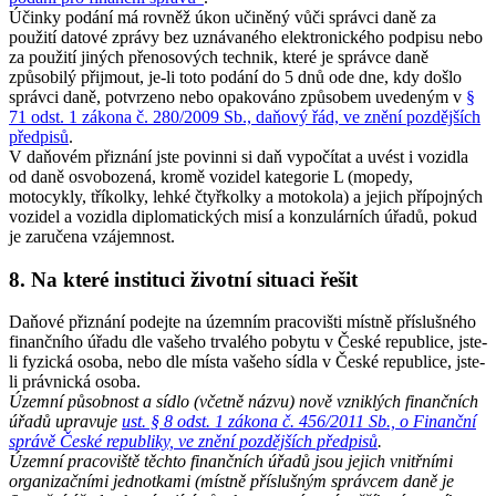
Účinky podání má rovněž úkon učiněný vůči správci daně za
použití datové zprávy bez uznávaného elektronického podpisu nebo
za použití jiných přenosových technik, které je správce daně
způsobilý přijmout, je-li toto podání do 5 dnů ode dne, kdy došlo
správci daně, potvrzeno nebo opakováno způsobem uvedeným v
§
71 odst. 1 zákona č. 280/2009 Sb., daňový řád, ve znění pozdějších
předpisů
.
V daňovém přiznání jste povinni si daň vypočítat a uvést i vozidla
od daně osvobozená, kromě vozidel kategorie L (mopedy,
motocykly, tříkolky, lehké čtyřkolky a motokola) a jejich přípojných
vozidel a vozidla diplomatických misí a konzulárních úřadů, pokud
je zaručena vzájemnost.
8. Na které instituci životní situaci řešit
Daňové přiznání podejte na územním pracovišti místně příslušného
finančního úřadu dle vašeho trvalého pobytu v České republice, jste-
li fyzická osoba, nebo dle místa vašeho sídla v České republice, jste-
li právnická osoba.
Územní působnost a sídlo (včetně názvu) nově vzniklých finančních
úřadů upravuje
ust. § 8 odst. 1 zákona č. 456/2011 Sb., o Finanční
správě České republiky, ve znění pozdějších předpisů
.
Územní pracoviště těchto finančních úřadů jsou jejich vnitřními
organizačními jednotkami (místně příslušným správcem daně je