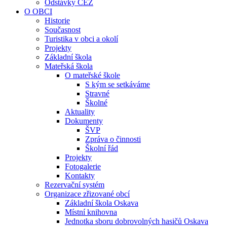
Odstávky ČEZ
O OBCI
Historie
Současnost
Turistika v obci a okolí
Projekty
Základní škola
Mateřská škola
O mateřské škole
S kým se setkáváme
Stravné
Školné
Aktuality
Dokumenty
ŠVP
Zpráva o činnosti
Školní řád
Projekty
Fotogalerie
Kontakty
Rezervační systém
Organizace zřizované obcí
Základní škola Oskava
Místní knihovna
Jednotka sboru dobrovolných hasičů Oskava