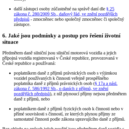
další zástupci osoby zúčastněné na správě daní dle
§ 25
zákona č. 280/2009 Sb., daňový řád, ve znění pozdějších
předpisů
- zmocněnec nebo společný zmocněnec či společný
zástupce.
6. Jaké jsou podmínky a postup pro řešení životní
situace
Předmětem daně silniční jsou silniční motorová vozidla a jejich
přípojná vozidla registrovaná v České republice, provozovaná v
České republice a používaná:
poplatníkem daně z příjmů právnických osob s výjimkou
vozidel používaných k činnosti veřejně prospěšného
poplatníka daně z příjmů právnických osob (
§ 17a a násl.
zákona č. 586/1992 Sb., o daních z příjmů, ve znění
pozdějších předpisů
), z níž plynoucí příjmy nejsou předmětem
daně z příjmů,
nebo
poplatníkem daně z příjmů fyzických osob
k činnosti nebo v
přímé souvislosti s činností, ze kterých plynou příjmy ze
samostatné činnosti podle zákona upravujícího daně z příjmů.
Bez ohledu na způsob jejich použití jsou předmětem daně vozidla s