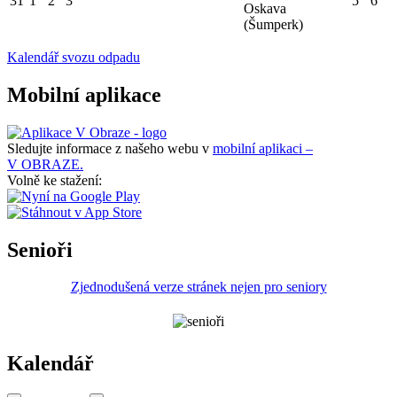
31
1
2
3
5
6
Oskava
(Šumperk)
Kalendář svozu odpadu
Mobilní aplikace
Sledujte informace z našeho webu v
mobilní aplikaci –
V OBRAZE.
Volně ke stažení:
Senioři
Zjednodušená verze stránek nejen pro seniory
Kalendář