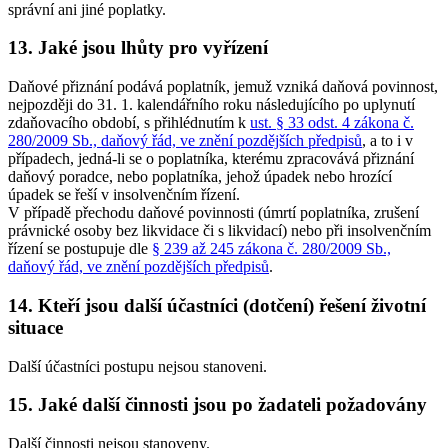
správní ani jiné poplatky.
13. Jaké jsou lhůty pro vyřízení
Daňové přiznání podává poplatník, jemuž vzniká daňová povinnost,
nejpozději do 31. 1. kalendářního roku následujícího po uplynutí
zdaňovacího období, s přihlédnutím k
ust. § 33 odst. 4 zákona č.
280/2009 Sb., daňový řád, ve znění pozdějších předpisů
, a to i v
případech, jedná-li se o poplatníka, kterému zpracovává přiznání
daňový poradce, nebo poplatníka, jehož úpadek nebo hrozící
úpadek se řeší v insolvenčním řízení.
V případě přechodu daňové povinnosti (úmrtí poplatníka, zrušení
právnické osoby bez likvidace či s likvidací) nebo při insolvenčním
řízení se postupuje dle
§ 239 až 245 zákona č. 280/2009 Sb.,
daňový řád, ve znění pozdějších předpisů
.
14. Kteří jsou další účastníci (dotčení) řešení životní
situace
Další účastníci postupu nejsou stanoveni.
15. Jaké další činnosti jsou po žadateli požadovány
Další činnosti nejsou stanoveny.