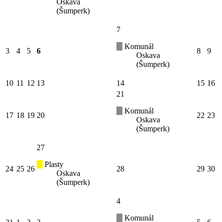
Oskava
(Šumperk)
7
Komunál
3
4
5
6
8
9
Oskava
(Šumperk)
10
11
12
13
14
15
16
21
Komunál
17
18
19
20
22
23
Oskava
(Šumperk)
27
Plasty
24
25
26
28
29
30
Oskava
(Šumperk)
4
Komunál