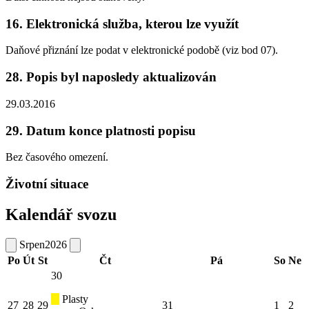
16. Elektronická služba, kterou lze využít
Daňové přiznání lze podat v elektronické podobě (viz bod 07).
28. Popis byl naposledy aktualizován
29.03.2016
29. Datum konce platnosti popisu
Bez časového omezení.
Životní situace
Kalendář svozu
Srpen
2026
Po
Út
St
Čt
Pá
So
Ne
30
Plasty
27
28
29
31
1
2