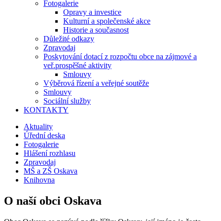
Fotogalerie
Opravy a investice
Kulturní a společenské akce
Historie a současnost
Důležité odkazy
Zpravodaj
Poskytování dotací z rozpočtu obce na zájmové a
veř.prospěšné aktivity
Smlouvy
Výběrová řízení a veřejné soutěže
Smlouvy
Sociální služby
KONTAKTY
Aktuality
Úřední deska
Fotogalerie
Hlášení rozhlasu
Zpravodaj
MŠ a ZŠ Oskava
Knihovna
O naší obci Oskava