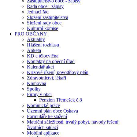
Zastupitelstvo obce - zápisy
Rada obce - zápisy
Jednací řád
Složení zastupitelstva
Složení rady obce
Kulturní komise
PRO OBČANY
Aktuality
Hlášení rozhlasu
Anketa
KD a tělocvična
Kontakty na obecní úřad
Kalendář akcí
Krizové řízení, povodňový plán
Zdravotnictví, lékaři
Knihovna
Spolky
Firmy v obci
Penzion Třemešek č.8
Kominické práce
Územní plán obce Oskava
Formuláře ke stažení
Matriční záležitosti, trvalý pobyt, návody řešení
životních situací
Mobilní aplikace