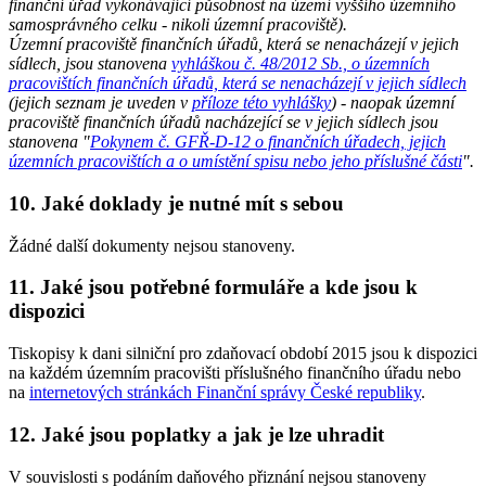
finanční úřad vykonávající působnost na území vyššího územního
samosprávného celku - nikoli územní pracoviště).
Územní pracoviště finančních úřadů, která se nenacházejí v jejich
sídlech, jsou stanovena
vyhláškou č. 48/2012 Sb., o územních
pracovištích finančních úřadů, která se nenacházejí v jejich sídlech
(jejich seznam je uveden v
příloze této vyhlášky
) - naopak územní
pracoviště finančních úřadů nacházející se v jejich sídlech jsou
stanovena "
Pokynem č. GFŘ-D-12 o finančních úřadech, jejich
územních pracovištích a o umístění spisu nebo jeho příslušné části
".
10. Jaké doklady je nutné mít s sebou
Žádné další dokumenty nejsou stanoveny.
11. Jaké jsou potřebné formuláře a kde jsou k
dispozici
Tiskopisy k dani silniční pro zdaňovací období 2015 jsou k dispozici
na každém územním pracovišti příslušného finančního úřadu nebo
na
internetových stránkách Finanční správy České republiky
.
12. Jaké jsou poplatky a jak je lze uhradit
V souvislosti s podáním daňového přiznání nejsou stanoveny