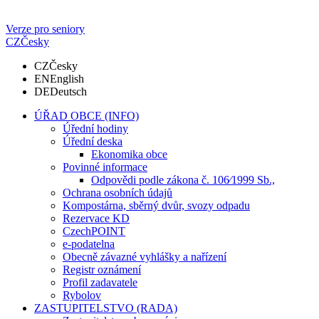
Verze pro seniory
CZ
Česky
CZ
Česky
EN
English
DE
Deutsch
ÚŘAD OBCE (INFO)
Úřední hodiny
Úřední deska
Ekonomika obce
Povinné informace
Odpovědi podle zákona č. 106⁄1999 Sb.,
Ochrana osobních údajů
Kompostárna, sběrný dvůr, svozy odpadu
Rezervace KD
CzechPOINT
e-podatelna
Obecně závazné vyhlášky a nařízení
Registr oznámení
Profil zadavatele
Rybolov
ZASTUPITELSTVO (RADA)