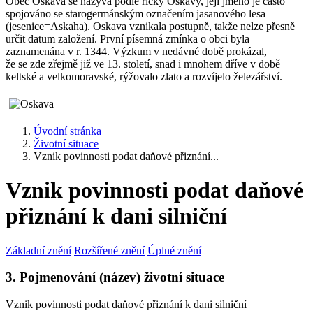
Obec Oskava se nazývá podle říčky Oskavy, její jméno je často
spojováno se starogermánským označením jasanového lesa
(jesenice=Askaha). Oskava vznikala postupně, takže nelze přesně
určit datum založení. První písemná zmínka o obci byla
zaznamenána v r. 1344. Výzkum v nedávné době prokázal,
že se zde zřejmě již ve 13. století, snad i mnohem dříve v době
keltské a velkomoravské, rýžovalo zlato a rozvíjelo železářství.
Úvodní stránka
Životní situace
Vznik povinnosti podat daňové přiznání...
Vznik povinnosti podat daňové
přiznání k dani silniční
Základní znění
Rozšířené znění
Úplné znění
3. Pojmenování (název) životní situace
Vznik povinnosti podat daňové přiznání k dani silniční