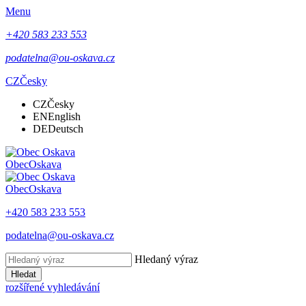
Menu
+420 583 233 553
podatelna@ou-oskava.cz
CZ
Česky
CZ
Česky
EN
English
DE
Deutsch
Obec
Oskava
Obec
Oskava
+420 583 233 553
podatelna@ou-oskava.cz
Hledaný výraz
Hledat
rozšířené vyhledávání