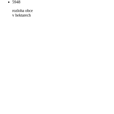
5948
rozloha obce
v hektarech