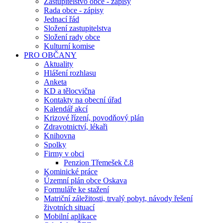
Zastupitelstvo obce - zápisy
Rada obce - zápisy
Jednací řád
Složení zastupitelstva
Složení rady obce
Kulturní komise
PRO OBČANY
Aktuality
Hlášení rozhlasu
Anketa
KD a tělocvična
Kontakty na obecní úřad
Kalendář akcí
Krizové řízení, povodňový plán
Zdravotnictví, lékaři
Knihovna
Spolky
Firmy v obci
Penzion Třemešek č.8
Kominické práce
Územní plán obce Oskava
Formuláře ke stažení
Matriční záležitosti, trvalý pobyt, návody řešení
životních situací
Mobilní aplikace