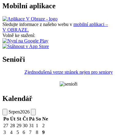
Mobilní aplikace
Sledujte informace z našeho webu v
mobilní aplikaci –
V OBRAZE.
Volně ke stažení:
Senioři
Zjednodušená verze stránek nejen pro seniory
Kalendář
Srpen
2026
Po
Út
St
Čt
Pá
So
Ne
27
28
29
30
31
1
2
3
4
5
6
7
8
9