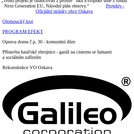
„Tento projekt je financován z prostře dků Evropské unie z fondu
Next Generation EU, Národní plán obnovy.“
Projekty -
Oficiální stránky obce Oskava
Olomoucký kraj
PROGRAM EFEKT
Oprava domu č.p. 30 - komunitní dům
Přístavba hasičské zbrojnice - garáž na cisternu se šatnami
a sociálním zařízním
Rekonstrukce VO Oskava