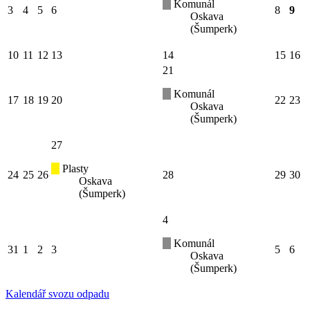
Komunál
3
4
5
6
8
9
Oskava
(Šumperk)
10
11
12
13
14
15
16
21
Komunál
17
18
19
20
22
23
Oskava
(Šumperk)
27
Plasty
24
25
26
28
29
30
Oskava
(Šumperk)
4
Komunál
31
1
2
3
5
6
Oskava
(Šumperk)
Kalendář svozu odpadu