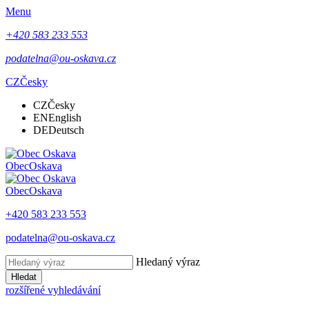
Menu
+420 583 233 553
podatelna@ou-oskava.cz
CZ
Česky
CZ
Česky
EN
English
DE
Deutsch
Obec
Oskava
Obec
Oskava
+420 583 233 553
podatelna@ou-oskava.cz
Hledaný výraz
Hledat
rozšířené vyhledávání