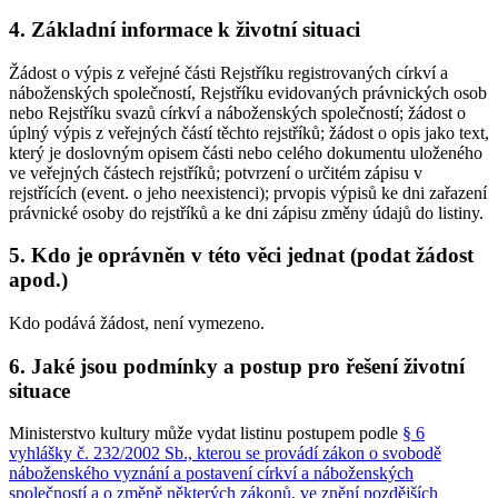
4. Základní informace k životní situaci
Žádost o výpis z veřejné části Rejstříku registrovaných církví a
náboženských společností, Rejstříku evidovaných právnických osob
nebo Rejstříku svazů církví a náboženských společností; žádost o
úplný výpis z veřejných částí těchto rejstříků; žádost o opis jako text,
který je doslovným opisem části nebo celého dokumentu uloženého
ve veřejných částech rejstříků; potvrzení o určitém zápisu v
rejstřících (event. o jeho neexistenci); prvopis výpisů ke dni zařazení
právnické osoby do rejstříků a ke dni zápisu změny údajů do listiny.
5. Kdo je oprávněn v této věci jednat (podat žádost
apod.)
Kdo podává žádost, není vymezeno.
6. Jaké jsou podmínky a postup pro řešení životní
situace
Ministerstvo kultury může vydat listinu postupem podle
§ 6
vyhlášky č. 232/2002 Sb., kterou se provádí zákon o svobodě
náboženského vyznání a postavení církví a náboženských
společností a o změně některých zákonů, ve znění pozdějších