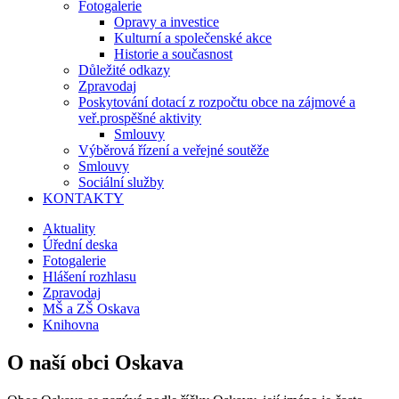
Fotogalerie
Opravy a investice
Kulturní a společenské akce
Historie a současnost
Důležité odkazy
Zpravodaj
Poskytování dotací z rozpočtu obce na zájmové a
veř.prospěšné aktivity
Smlouvy
Výběrová řízení a veřejné soutěže
Smlouvy
Sociální služby
KONTAKTY
Aktuality
Úřední deska
Fotogalerie
Hlášení rozhlasu
Zpravodaj
MŠ a ZŠ Oskava
Knihovna
O naší obci Oskava