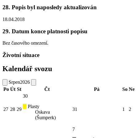
28. Popis byl naposledy aktualizován
18.04.2018
29. Datum konce platnosti popisu
Bez časového omezení.
Životní situace
Kalendář svozu
Srpen
2026
Po
Út
St
Čt
Pá
So
Ne
30
Plasty
27
28
29
31
1
2
Oskava
(Šumperk)
7