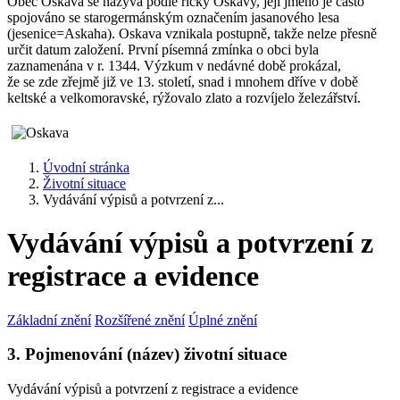
Obec Oskava se nazývá podle říčky Oskavy, její jméno je často
spojováno se starogermánským označením jasanového lesa
(jesenice=Askaha). Oskava vznikala postupně, takže nelze přesně
určit datum založení. První písemná zmínka o obci byla
zaznamenána v r. 1344. Výzkum v nedávné době prokázal,
že se zde zřejmě již ve 13. století, snad i mnohem dříve v době
keltské a velkomoravské, rýžovalo zlato a rozvíjelo železářství.
Úvodní stránka
Životní situace
Vydávání výpisů a potvrzení z...
Vydávání výpisů a potvrzení z
registrace a evidence
Základní znění
Rozšířené znění
Úplné znění
3. Pojmenování (název) životní situace
Vydávání výpisů a potvrzení z registrace a evidence