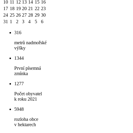
10
11
12
13
14
15
16
17
18
19
20
21
22
23
24
25
26
27
28
29
30
31
1
2
3
4
5
6
316
metrů nadmořské
výšky
1344
První písemná
zmínka
1277
Počet obyvatel
k roku 2021
5948
rozloha obce
v hektarech