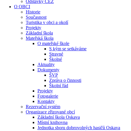
Odstávky ČEZ
O OBCI
Historie
Současnost
Turistika v obci a okolí
Projekty
Základní škola
Mateřská škola
O mateřské škole
S kým se setkáváme
Stravné
Školné
Aktuality
Dokumenty
ŠVP
Zpráva o činnosti
Školní řád
Projekty
Fotogalerie
Kontakty
Rezervační systém
Organizace zřizované obcí
Základní škola Oskava
Místní knihovna
Jednotka sboru dobrovolných hasičů Oskava