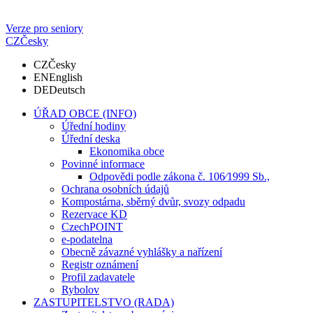
Verze pro seniory
CZ
Česky
CZ
Česky
EN
English
DE
Deutsch
ÚŘAD OBCE (INFO)
Úřední hodiny
Úřední deska
Ekonomika obce
Povinné informace
Odpovědi podle zákona č. 106⁄1999 Sb.,
Ochrana osobních údajů
Kompostárna, sběrný dvůr, svozy odpadu
Rezervace KD
CzechPOINT
e-podatelna
Obecně závazné vyhlášky a nařízení
Registr oznámení
Profil zadavatele
Rybolov
ZASTUPITELSTVO (RADA)