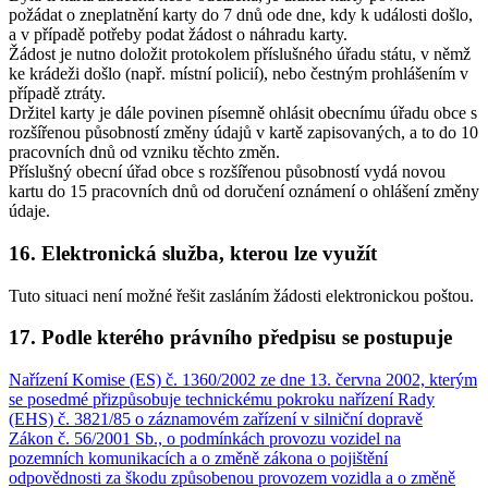
požádat o zneplatnění karty do 7 dnů ode dne, kdy k události došlo,
a v případě potřeby podat žádost o náhradu karty.
Žádost je nutno doložit protokolem příslušného úřadu státu, v němž
ke krádeži došlo (např. místní policií), nebo čestným prohlášením v
případě ztráty.
Držitel karty je dále povinen písemně ohlásit obecnímu úřadu obce s
rozšířenou působností změny údajů v kartě zapisovaných, a to do 10
pracovních dnů od vzniku těchto změn.
Příslušný obecní úřad obce s rozšířenou působností vydá novou
kartu do 15 pracovních dnů od doručení oznámení o ohlášení změny
údaje.
16. Elektronická služba, kterou lze využít
Tuto situaci není možné řešit zasláním žádosti elektronickou poštou.
17. Podle kterého právního předpisu se postupuje
Nařízení Komise (ES) č. 1360/2002 ze dne 13. června 2002, kterým
se posedmé přizpůsobuje technickému pokroku nařízení Rady
(EHS) č. 3821/85 o záznamovém zařízení v silniční dopravě
Zákon č. 56/2001 Sb., o podmínkách provozu vozidel na
pozemních komunikacích a o změně zákona o pojištění
odpovědnosti za škodu způsobenou provozem vozidla a o změně