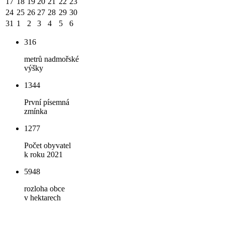
17
18
19
20
21
22
23
24
25
26
27
28
29
30
31
1
2
3
4
5
6
316
metrů nadmořské
výšky
1344
První písemná
zmínka
1277
Počet obyvatel
k roku 2021
5948
rozloha obce
v hektarech