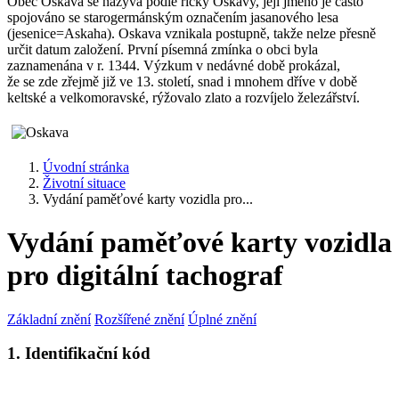
Obec Oskava se nazývá podle říčky Oskavy, její jméno je často
spojováno se starogermánským označením jasanového lesa
(jesenice=Askaha). Oskava vznikala postupně, takže nelze přesně
určit datum založení. První písemná zmínka o obci byla
zaznamenána v r. 1344. Výzkum v nedávné době prokázal,
že se zde zřejmě již ve 13. století, snad i mnohem dříve v době
keltské a velkomoravské, rýžovalo zlato a rozvíjelo železářství.
Úvodní stránka
Životní situace
Vydání paměťové karty vozidla pro...
Vydání paměťové karty vozidla
pro digitální tachograf
Základní znění
Rozšířené znění
Úplné znění
1. Identifikační kód