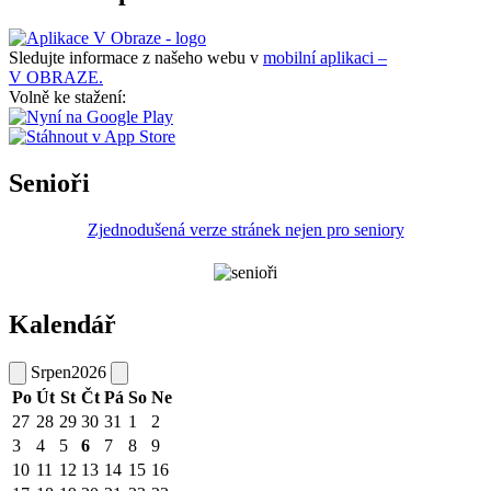
Sledujte informace z našeho webu v
mobilní aplikaci –
V OBRAZE.
Volně ke stažení:
Senioři
Zjednodušená verze stránek nejen pro seniory
Kalendář
Srpen
2026
Po
Út
St
Čt
Pá
So
Ne
27
28
29
30
31
1
2
3
4
5
6
7
8
9
10
11
12
13
14
15
16