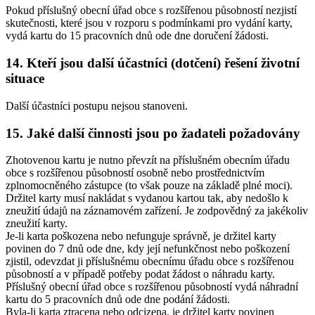
Pokud příslušný obecní úřad obce s rozšířenou působností nezjistí
skutečnosti, které jsou v rozporu s podmínkami pro vydání karty,
vydá kartu do 15 pracovních dnů ode dne doručení žádosti.
14. Kteří jsou další účastníci (dotčení) řešení životní
situace
Další účastníci postupu nejsou stanoveni.
15. Jaké další činnosti jsou po žadateli požadovány
Zhotovenou kartu je nutno převzít na příslušném obecním úřadu
obce s rozšířenou působností osobně nebo prostřednictvím
zplnomocněného zástupce (to však pouze na základě plné moci).
Držitel karty musí nakládat s vydanou kartou tak, aby nedošlo k
zneužití údajů na záznamovém zařízení. Je zodpovědný za jakékoliv
zneužití karty.
Je-li karta poškozena nebo nefunguje správně, je držitel karty
povinen do 7 dnů ode dne, kdy její nefunkčnost nebo poškození
zjistil, odevzdat ji příslušnému obecnímu úřadu obce s rozšířenou
působností a v případě potřeby podat žádost o náhradu karty.
Příslušný obecní úřad obce s rozšířenou působností vydá náhradní
kartu do 5 pracovních dnů ode dne podání žádosti.
Byla-li karta ztracena nebo odcizena, je držitel karty povinen