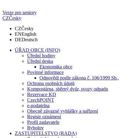
Verze pro seniory
CZ
Česky
CZ
Česky
EN
English
DE
Deutsch
ÚŘAD OBCE (INFO)
Úřední hodiny
Úřední deska
Ekonomika obce
Povinné informace
Odpovědi podle zákona č. 106⁄1999 Sb.,
Ochrana osobních údajů
Kompostárna, sběrný dvůr, svozy odpadu
Rezervace KD
CzechPOINT
e-podatelna
Obecně závazné vyhlášky a nařízení
Registr oznámení
Profil zadavatele
Rybolov
ZASTUPITELSTVO (RADA)