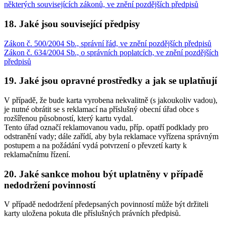
některých souvisejících zákonů, ve znění pozdějších předpisů
18. Jaké jsou související předpisy
Zákon č. 500/2004 Sb., správní řád, ve znění pozdějších předpisů
Zákon č. 634/2004 Sb., o správních poplatcích, ve znění pozdějších
předpisů
19. Jaké jsou opravné prostředky a jak se uplatňují
V případě, že bude karta vyrobena nekvalitně (s jakoukoliv vadou),
je nutné obrátit se s reklamací na příslušný obecní úřad obce s
rozšířenou působností, který kartu vydal.
Tento úřad označí reklamovanou vadu, příp. opatří podklady pro
odstranění vady; dále zařídí, aby byla reklamace vyřízena správným
postupem a na požádání vydá potvrzení o převzetí karty k
reklamačnímu řízení.
20. Jaké sankce mohou být uplatněny v případě
nedodržení povinností
V případě nedodržení předepsaných povinností může být držiteli
karty uložena pokuta dle příslušných právních předpisů.