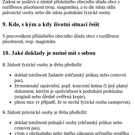
Žádost se podává u místně příslušného obecního úřadu obce s
rozšířenou působností (resp. magistrátu), a to dle místa sídla
právnické osoby nebo dle místa podnikání fyzické osoby.
9. Kde, s kým a kdy životní situaci řešit
S pracovníkem příslušného obecního úřadu obce s rozšířenou
působností, resp. magistrátu.
10. Jaké doklady je nutné mít s sebou
K žádosti fyzické osoby je třeba předložit:
doklad totožnosti žadatele (občanský průkaz nebo cestovní
pas),
živnostenské oprávnění, popř. koncesní listinu či jiný platný
dokument, kterým je oprávněnost k podnikání prokázána
(originál nebo úředně ověřená kopie),
plnou moc (v případě, že se nechá fyzická osoba zastupovat).
K žádosti právnické osoby je třeba předložit:
doklad totožnosti jednající osoby (občanský průkaz nebo
cestovní pas),
výpis z obchodního nebo jiného zákonem určeného rejstříku