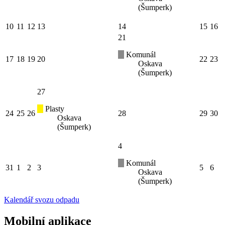
(Šumperk)
10
11
12
13
14
15
16
21
Komunál
17
18
19
20
22
23
Oskava
(Šumperk)
27
Plasty
24
25
26
28
29
30
Oskava
(Šumperk)
4
Komunál
31
1
2
3
5
6
Oskava
(Šumperk)
Kalendář svozu odpadu
Mobilní aplikace