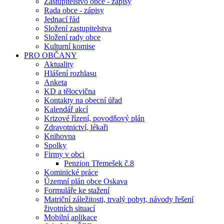
Zastupitelstvo obce - zápisy
Rada obce - zápisy
Jednací řád
Složení zastupitelstva
Složení rady obce
Kulturní komise
PRO OBČANY
Aktuality
Hlášení rozhlasu
Anketa
KD a tělocvična
Kontakty na obecní úřad
Kalendář akcí
Krizové řízení, povodňový plán
Zdravotnictví, lékaři
Knihovna
Spolky
Firmy v obci
Penzion Třemešek č.8
Kominické práce
Územní plán obce Oskava
Formuláře ke stažení
Matriční záležitosti, trvalý pobyt, návody řešení
životních situací
Mobilní aplikace