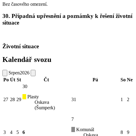
Bez časového omezení.
30. Případná upřesnění a poznámky k řešení životní
situace
Životní situace
Kalendář svozu
Srpen
2026
Po
Út
St
Čt
Pá
So
Ne
30
Plasty
27
28
29
31
1
2
Oskava
(Šumperk)
7
Komunál
3
4
5
6
8
9
Oskava