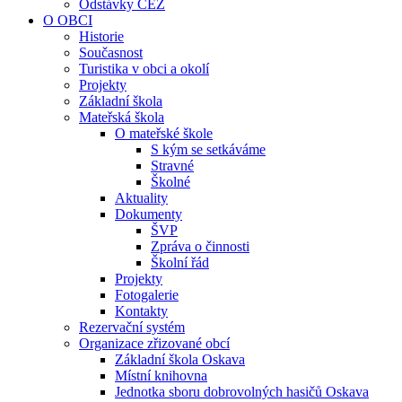
Odstávky ČEZ
O OBCI
Historie
Současnost
Turistika v obci a okolí
Projekty
Základní škola
Mateřská škola
O mateřské škole
S kým se setkáváme
Stravné
Školné
Aktuality
Dokumenty
ŠVP
Zpráva o činnosti
Školní řád
Projekty
Fotogalerie
Kontakty
Rezervační systém
Organizace zřizované obcí
Základní škola Oskava
Místní knihovna
Jednotka sboru dobrovolných hasičů Oskava