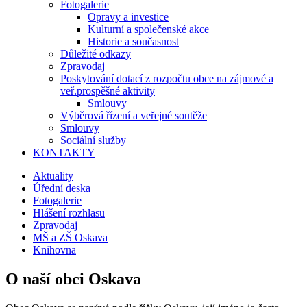
Fotogalerie
Opravy a investice
Kulturní a společenské akce
Historie a současnost
Důležité odkazy
Zpravodaj
Poskytování dotací z rozpočtu obce na zájmové a
veř.prospěšné aktivity
Smlouvy
Výběrová řízení a veřejné soutěže
Smlouvy
Sociální služby
KONTAKTY
Aktuality
Úřední deska
Fotogalerie
Hlášení rozhlasu
Zpravodaj
MŠ a ZŠ Oskava
Knihovna
O naší obci Oskava