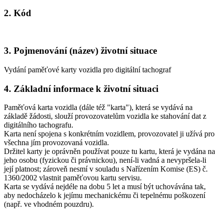
2. Kód
3. Pojmenování (název) životní situace
Vydání paměťové karty vozidla pro digitální tachograf
4. Základní informace k životní situaci
Paměťová karta vozidla (dále též "karta"), která se vydává na
základě žádosti, slouží provozovatelům vozidla ke stahování dat z
digitálního tachografu.
Karta není spojena s konkrétním vozidlem, provozovatel ji užívá pro
všechna jím provozovaná vozidla.
Držitel karty je oprávněn používat pouze tu kartu, která je vydána na
jeho osobu (fyzickou či právnickou), není-li vadná a nevypršela-li
její platnost; zároveň nesmí v souladu s Nařízením Komise (ES) č.
1360/2002 vlastnit paměťovou kartu servisu.
Karta se vydává nejdéle na dobu 5 let a musí být uchovávána tak,
aby nedocházelo k jejímu mechanickému či tepelnému poškození
(např. ve vhodném pouzdru).