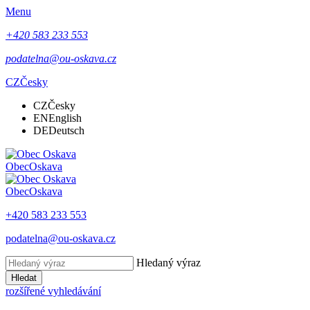
Menu
+420 583 233 553
podatelna@ou-oskava.cz
CZ
Česky
CZ
Česky
EN
English
DE
Deutsch
Obec
Oskava
Obec
Oskava
+420 583 233 553
podatelna@ou-oskava.cz
Hledaný výraz
Hledat
rozšířené vyhledávání