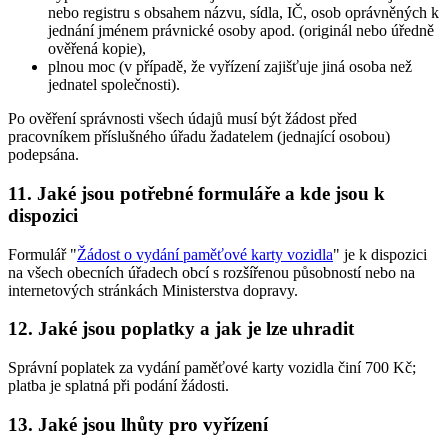
nebo registru s obsahem názvu, sídla, IČ, osob oprávněných k
jednání jménem právnické osoby apod. (originál nebo úředně
ověřená kopie),
plnou moc (v případě, že vyřízení zajišťuje jiná osoba než
jednatel společnosti).
Po ověření správnosti všech údajů musí být žádost před
pracovníkem příslušného úřadu žadatelem (jednající osobou)
podepsána.
11. Jaké jsou potřebné formuláře a kde jsou k
dispozici
Formulář "
Žádost o vydání paměťové karty vozidla
" je k dispozici
na všech obecních úřadech obcí s rozšířenou působností nebo na
internetových stránkách Ministerstva dopravy.
12. Jaké jsou poplatky a jak je lze uhradit
Správní poplatek za vydání paměťové karty vozidla činí 700 Kč;
platba je splatná při podání žádosti.
13. Jaké jsou lhůty pro vyřízení