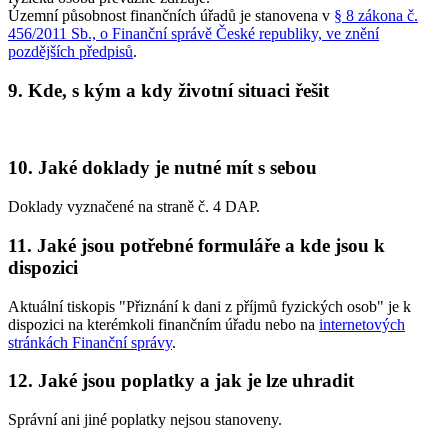
Územní působnost finančních úřadů je stanovena v
§ 8 zákona č.
456/2011 Sb., o Finanční správě České republiky, ve znění
pozdějších předpisů
.
9. Kde, s kým a kdy životní situaci řešit
10. Jaké doklady je nutné mít s sebou
Doklady vyznačené na straně č. 4 DAP.
11. Jaké jsou potřebné formuláře a kde jsou k
dispozici
Aktuální tiskopis "Přiznání k dani z příjmů fyzických osob" je k
dispozici na kterémkoli finančním úřadu nebo na
internetových
stránkách Finanční správy
.
12. Jaké jsou poplatky a jak je lze uhradit
Správní ani jiné poplatky nejsou stanoveny.