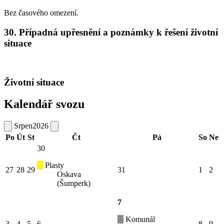
Bez časového omezení.
30. Případná upřesnění a poznámky k řešení životní
situace
Životní situace
Kalendář svozu
Srpen
2026
Po
Út
St
Čt
Pá
So
Ne
30
Plasty
27
28
29
31
1
2
Oskava
(Šumperk)
7
Komunál
3
4
5
6
8
9