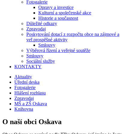
Fotogalerie
Opravy a investice
Kulturní a společenské akce
Historie a současnost
Důležité odkazy
Zpravodaj
Poskytování dotací z rozpočtu obce na zájmové a
veř.prospěšné aktivity
Smlouvy
Výběrová řízení a veřejné soutěže
Smlouvy
Sociální služby
KONTAKTY
Aktuality
Úřední deska
Fotogalerie
Hlášení rozhlasu
Zpravodaj
MŠ a ZŠ Oskava
Knihovna
O naší obci Oskava