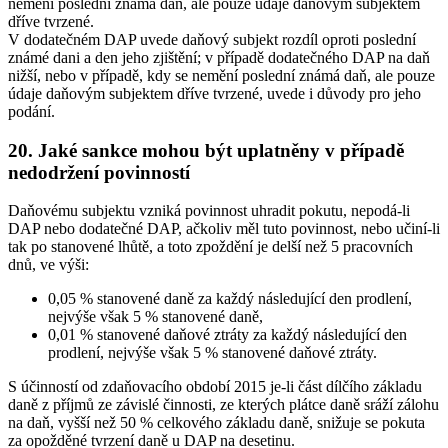
nemění poslední známá daň, ale pouze údaje daňovým subjektem
dříve tvrzené.
V dodatečném DAP uvede daňový subjekt rozdíl oproti poslední
známé dani a den jeho zjištění; v případě dodatečného DAP na daň
nižší, nebo v případě, kdy se nemění poslední známá daň, ale pouze
údaje daňovým subjektem dříve tvrzené, uvede i důvody pro jeho
podání.
20. Jaké sankce mohou být uplatněny v případě
nedodržení povinností
Daňovému subjektu vzniká povinnost uhradit pokutu, nepodá-li
DAP nebo dodatečné DAP, ačkoliv měl tuto povinnost, nebo učiní-li
tak po stanovené lhůtě, a toto zpoždění je delší než 5 pracovních
dnů, ve výši:
0,05 % stanovené daně za každý následující den prodlení,
nejvýše však 5 % stanovené daně,
0,01 % stanovené daňové ztráty za každý následující den
prodlení, nejvýše však 5 % stanovené daňové ztráty.
S účinností od zdaňovacího období 2015 je-li část dílčího základu
daně z příjmů ze závislé činnosti, ze kterých plátce daně sráží zálohu
na daň, vyšší než 50 % celkového základu daně, snižuje se pokuta
za opožděné tvrzení daně u DAP na desetinu.