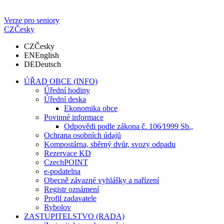
Verze pro seniory
CZ
Česky
CZ
Česky
EN
English
DE
Deutsch
ÚŘAD OBCE (INFO)
Úřední hodiny
Úřední deska
Ekonomika obce
Povinné informace
Odpovědi podle zákona č. 106⁄1999 Sb.,
Ochrana osobních údajů
Kompostárna, sběrný dvůr, svozy odpadu
Rezervace KD
CzechPOINT
e-podatelna
Obecně závazné vyhlášky a nařízení
Registr oznámení
Profil zadavatele
Rybolov
ZASTUPITELSTVO (RADA)