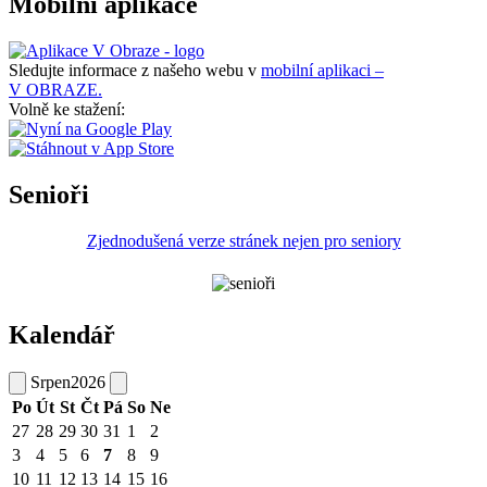
Mobilní aplikace
Sledujte informace z našeho webu v
mobilní aplikaci –
V OBRAZE.
Volně ke stažení:
Senioři
Zjednodušená verze stránek nejen pro seniory
Kalendář
Srpen
2026
Po
Út
St
Čt
Pá
So
Ne
27
28
29
30
31
1
2
3
4
5
6
7
8
9
10
11
12
13
14
15
16