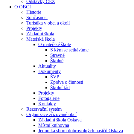
Odstávky ČEZ
O OBCI
Historie
Současnost
Turistika v obci a okolí
Projekty
Základní škola
Mateřská škola
O mateřské škole
S kým se setkáváme
Stravné
Školné
Aktuality
Dokumenty
ŠVP
Zpráva o činnosti
Školní řád
Projekty
Fotogalerie
Kontakty
Rezervační systém
Organizace zřizované obcí
Základní škola Oskava
Místní knihovna
Jednotka sboru dobrovolných hasičů Oskava