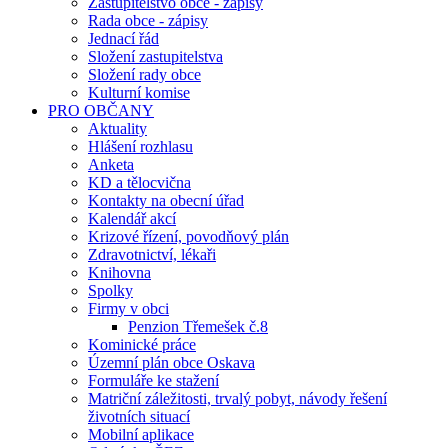
Zastupitelstvo obce - zápisy
Rada obce - zápisy
Jednací řád
Složení zastupitelstva
Složení rady obce
Kulturní komise
PRO OBČANY
Aktuality
Hlášení rozhlasu
Anketa
KD a tělocvična
Kontakty na obecní úřad
Kalendář akcí
Krizové řízení, povodňový plán
Zdravotnictví, lékaři
Knihovna
Spolky
Firmy v obci
Penzion Třemešek č.8
Kominické práce
Územní plán obce Oskava
Formuláře ke stažení
Matriční záležitosti, trvalý pobyt, návody řešení
životních situací
Mobilní aplikace