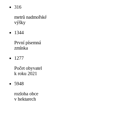
316
metrů nadmořské
výšky
1344
První písemná
zmínka
1277
Počet obyvatel
k roku 2021
5948
rozloha obce
v hektarech