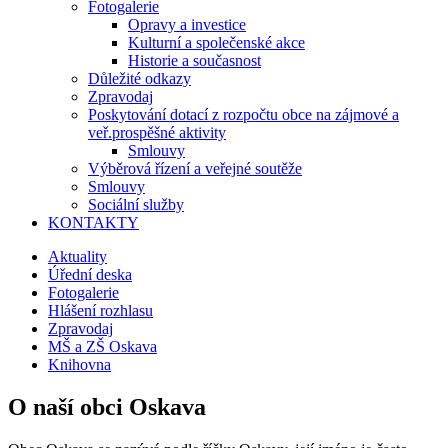
Fotogalerie
Opravy a investice
Kulturní a společenské akce
Historie a současnost
Důležité odkazy
Zpravodaj
Poskytování dotací z rozpočtu obce na zájmové a
veř.prospěšné aktivity
Smlouvy
Výběrová řízení a veřejné soutěže
Smlouvy
Sociální služby
KONTAKTY
Aktuality
Úřední deska
Fotogalerie
Hlášení rozhlasu
Zpravodaj
MŠ a ZŠ Oskava
Knihovna
O naší obci Oskava