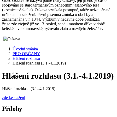
Obec Oskava se nazývá podle říčky Oskavy, její jméno je často
spojováno se starogermánským označením jasanového lesa
(jesenice=Askaha). Oskava vznikala postupně, takže nelze přesně
určit datum založení. První písemná zmínka o obci byla
zaznamenána v r. 1344. Výzkum v nedávné době prokázal,
že se zde zřejmě již ve 13. století, snad i mnohem dříve v době
keltské a velkomoravské, rýžovalo zlato a rozvíjelo železářství.
Úvodní stránka
PRO OBČANY
Hlášení rozhlasu
Hlášení rozhlasu (3.1.-4.1.2019)
Hlášení rozhlasu (3.1.-4.1.2019)
Hlášení rozhlasu (3.1.-4.1.2019)
zde ke stažení
Přílohy