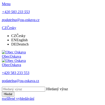
Menu
+420 583 233 553
podatelna@ou-oskava.cz
CZ
Česky
CZ
Česky
EN
English
DE
Deutsch
Obec
Oskava
Obec
Oskava
+420 583 233 553
podatelna@ou-oskava.cz
Hledaný výraz
Hledat
rozšířené vyhledávání