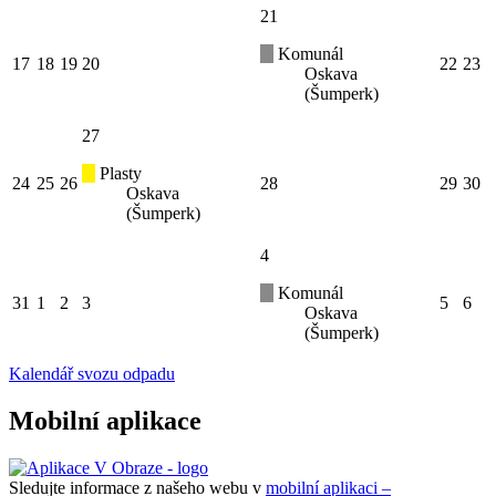
21
Komunál
17
18
19
20
22
23
Oskava
(Šumperk)
27
Plasty
24
25
26
28
29
30
Oskava
(Šumperk)
4
Komunál
31
1
2
3
5
6
Oskava
(Šumperk)
Kalendář svozu odpadu
Mobilní aplikace
Sledujte informace z našeho webu v
mobilní aplikaci –