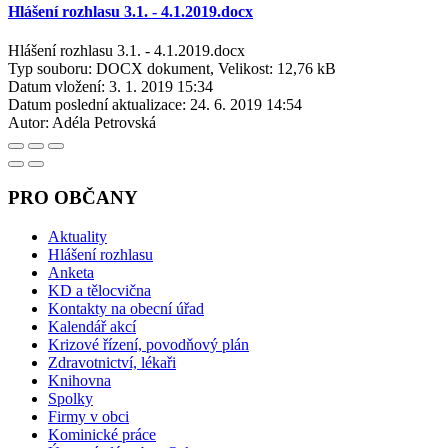
Hlášení rozhlasu 3.1. - 4.1.2019.docx
Hlášení rozhlasu 3.1. - 4.1.2019.docx
Typ souboru: DOCX dokument, Velikost: 12,76 kB
Datum vložení:
3. 1. 2019 15:34
Datum poslední aktualizace:
24. 6. 2019 14:54
Autor:
Adéla Petrovská
PRO OBČANY
Aktuality
Hlášení rozhlasu
Anketa
KD a tělocvična
Kontakty na obecní úřad
Kalendář akcí
Krizové řízení, povodňový plán
Zdravotnictví, lékaři
Knihovna
Spolky
Firmy v obci
Kominické práce