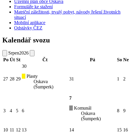
Územní plán obce Oskava
Formuláře ke stažení
Matriční záležitosti, trvalý pobyt, návody řešení životních
situací
Mobilní aplikace
Odstávky ČEZ
Kalendář svozu
Srpen
2026
Po
Út
St
Čt
Pá
So
Ne
30
Plasty
27
28
29
31
1
2
Oskava
(Šumperk)
7
Komunál
3
4
5
6
8
9
Oskava
(Šumperk)
10
11
12
13
14
15
16