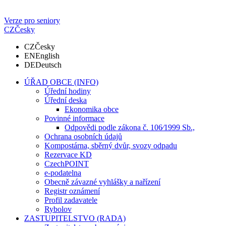
Verze pro seniory
CZ
Česky
CZ
Česky
EN
English
DE
Deutsch
ÚŘAD OBCE (INFO)
Úřední hodiny
Úřední deska
Ekonomika obce
Povinné informace
Odpovědi podle zákona č. 106⁄1999 Sb.,
Ochrana osobních údajů
Kompostárna, sběrný dvůr, svozy odpadu
Rezervace KD
CzechPOINT
e-podatelna
Obecně závazné vyhlášky a nařízení
Registr oznámení
Profil zadavatele
Rybolov
ZASTUPITELSTVO (RADA)