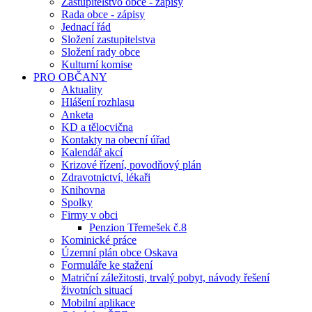
Zastupitelstvo obce - zápisy
Rada obce - zápisy
Jednací řád
Složení zastupitelstva
Složení rady obce
Kulturní komise
PRO OBČANY
Aktuality
Hlášení rozhlasu
Anketa
KD a tělocvična
Kontakty na obecní úřad
Kalendář akcí
Krizové řízení, povodňový plán
Zdravotnictví, lékaři
Knihovna
Spolky
Firmy v obci
Penzion Třemešek č.8
Kominické práce
Územní plán obce Oskava
Formuláře ke stažení
Matriční záležitosti, trvalý pobyt, návody řešení
životních situací
Mobilní aplikace