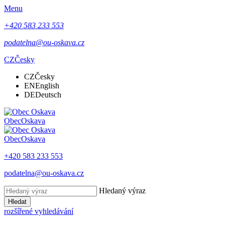
Menu
+420 583 233 553
podatelna@ou-oskava.cz
CZ
Česky
CZ
Česky
EN
English
DE
Deutsch
Obec
Oskava
Obec
Oskava
+420 583 233 553
podatelna@ou-oskava.cz
Hledaný výraz
Hledat
rozšířené vyhledávání