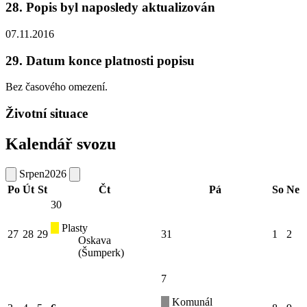
28. Popis byl naposledy aktualizován
07.11.2016
29. Datum konce platnosti popisu
Bez časového omezení.
Životní situace
Kalendář svozu
Srpen
2026
Po
Út
St
Čt
Pá
So
Ne
30
Plasty
27
28
29
31
1
2
Oskava
(Šumperk)
7
Komunál