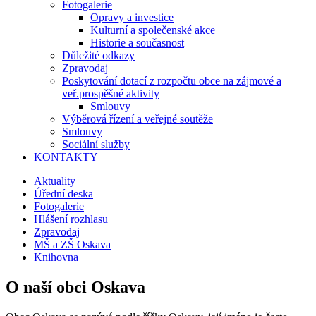
Fotogalerie
Opravy a investice
Kulturní a společenské akce
Historie a současnost
Důležité odkazy
Zpravodaj
Poskytování dotací z rozpočtu obce na zájmové a
veř.prospěšné aktivity
Smlouvy
Výběrová řízení a veřejné soutěže
Smlouvy
Sociální služby
KONTAKTY
Aktuality
Úřední deska
Fotogalerie
Hlášení rozhlasu
Zpravodaj
MŠ a ZŠ Oskava
Knihovna
O naší obci Oskava