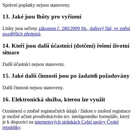
Správní poplatky nejsou stanoveny.
13. Jaké jsou lhůty pro vyřízení
Lhůty jsou určeny
zákonem č. 280/2009 Sb., daňový řád, ve znění
pozdějších předpisů
.
14. Kteří jsou další účastníci (dotčení) řešení životní
situace
Další účastníci nejsou stanoveni.
15. Jaké další činnosti jsou po žadateli požadovány
Další činnosti nejsou stanoveny.
16. Elektronická služba, kterou lze využít
Oznámení o změně registračních údajů / žádost o zrušení registrace
je možné učinit prostřednictvím tzv. inteligentního formuláře, který
je k dispozici na
internetových stránkách Celní správy České
republiky
.