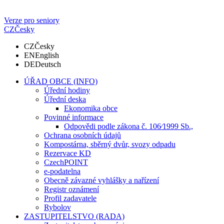
Verze pro seniory
CZ
Česky
CZ
Česky
EN
English
DE
Deutsch
ÚŘAD OBCE (INFO)
Úřední hodiny
Úřední deska
Ekonomika obce
Povinné informace
Odpovědi podle zákona č. 106⁄1999 Sb.,
Ochrana osobních údajů
Kompostárna, sběrný dvůr, svozy odpadu
Rezervace KD
CzechPOINT
e-podatelna
Obecně závazné vyhlášky a nařízení
Registr oznámení
Profil zadavatele
Rybolov
ZASTUPITELSTVO (RADA)