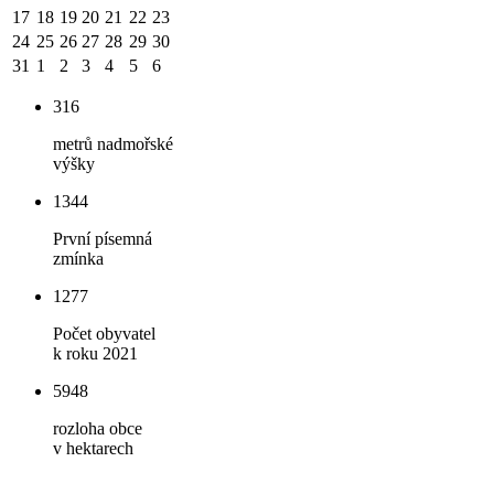
17
18
19
20
21
22
23
24
25
26
27
28
29
30
31
1
2
3
4
5
6
316
metrů nadmořské
výšky
1344
První písemná
zmínka
1277
Počet obyvatel
k roku 2021
5948
rozloha obce
v hektarech