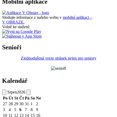
Mobilní aplikace
Sledujte informace z našeho webu v
mobilní aplikaci –
V OBRAZE.
Volně ke stažení:
Senioři
Zjednodušená verze stránek nejen pro seniory
Kalendář
Srpen
2026
Po
Út
St
Čt
Pá
So
Ne
27
28
29
30
31
1
2
3
4
5
6
7
8
9
10
11
12
13
14
15
16