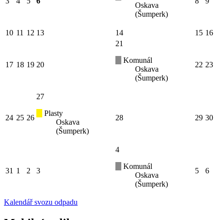
3
4
5
6
8
9
Oskava
(Šumperk)
10
11
12
13
14
15
16
21
Komunál
17
18
19
20
22
23
Oskava
(Šumperk)
27
Plasty
24
25
26
28
29
30
Oskava
(Šumperk)
4
Komunál
31
1
2
3
5
6
Oskava
(Šumperk)
Kalendář svozu odpadu