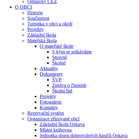
Odstávky ČEZ
O OBCI
Historie
Současnost
Turistika v obci a okolí
Projekty
Základní škola
Mateřská škola
O mateřské škole
S kým se setkáváme
Stravné
Školné
Aktuality
Dokumenty
ŠVP
Zpráva o činnosti
Školní řád
Projekty
Fotogalerie
Kontakty
Rezervační systém
Organizace zřizované obcí
Základní škola Oskava
Místní knihovna
Jednotka sboru dobrovolných hasičů Oskava