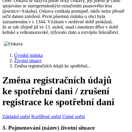
Obec Oskava se nazývá podle říčky Oskavy, její jméno je často
spojováno se starogermánským označením jasanového lesa
(jesenice=Askaha). Oskava vznikala postupně, takže nelze přesně
určit datum založení. První písemná zmínka o obci byla
zaznamenána v r. 1344. Výzkum v nedávné době prokázal,
že se zde zřejmě již ve 13. století, snad i mnohem dříve v době
keltské a velkomoravské, rýžovalo zlato a rozvíjelo železářství.
Úvodní stránka
Životní situace
Změna registračních údajů ke spotřební...
Změna registračních údajů
ke spotřební dani / zrušení
registrace ke spotřební dani
Základní znění
Rozšířené znění
Úplné znění
3. Pojmenování (název) životní situace