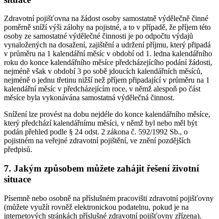
Zdravotní pojišťovna na žádost osoby samostatně výdělečně činné
poměrně sníží výši zálohy na pojistné, a to v případě, že příjem této
osoby ze samostatné výdělečné činnosti je po odpočtu výdajů
vynaložených na dosažení, zajištění a udržení příjmu, který připadá
v průměru na 1 kalendářní měsíc v období od 1. ledna kalendářního
roku do konce kalendářního měsíce předcházejícího podání žádosti,
nejméně však v období 3 po sobě jdoucích kalendářních měsíců,
nejméně o jednu třetinu nižší než příjem připadající v průměru na 1
kalendářní měsíc v předcházejícím roce, v němž alespoň po část
měsíce byla vykonávána samostatná výdělečná činnost.
Snížení lze provést na dobu nejdéle do konce kalendářního měsíce,
který předchází kalendářnímu měsíci, v němž byl nebo měl být
podán přehled podle § 24 odst. 2 zákona č. 592/1992 Sb., o
pojistném na veřejné zdravotní pojištění, ve znění pozdějších
předpisů.
7. Jakým způsobem můžete zahájit řešení životní
situace
Písemně nebo osobně na příslušném pracovišti zdravotní pojišťovny
(můžete využít rovněž elektronickou podatelnu, pokud je na
internetových stránkách příslušné zdravotní pojišťovny zřízena).