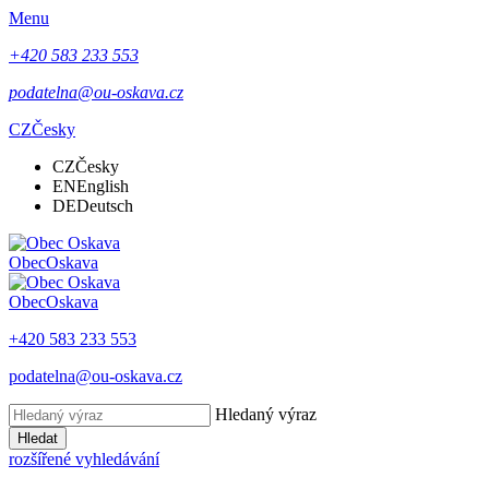
Menu
+420 583 233 553
podatelna@ou-oskava.cz
CZ
Česky
CZ
Česky
EN
English
DE
Deutsch
Obec
Oskava
Obec
Oskava
+420 583 233 553
podatelna@ou-oskava.cz
Hledaný výraz
Hledat
rozšířené vyhledávání