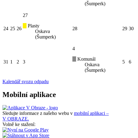
(Šumperk)
27
Plasty
24
25
26
28
29
30
Oskava
(Šumperk)
4
Komunál
31
1
2
3
5
6
Oskava
(Šumperk)
Kalendář svozu odpadu
Mobilní aplikace
Sledujte informace z našeho webu v
mobilní aplikaci –
V OBRAZE.
Volně ke stažení: