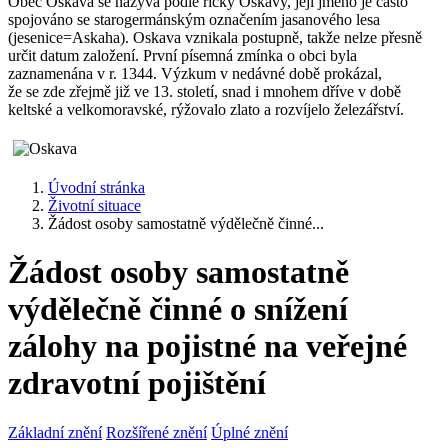
Obec Oskava se nazývá podle říčky Oskavy, její jméno je často
spojováno se starogermánským označením jasanového lesa
(jesenice=Askaha). Oskava vznikala postupně, takže nelze přesně
určit datum založení. První písemná zmínka o obci byla
zaznamenána v r. 1344. Výzkum v nedávné době prokázal,
že se zde zřejmě již ve 13. století, snad i mnohem dříve v době
keltské a velkomoravské, rýžovalo zlato a rozvíjelo železářství.
Úvodní stránka
Životní situace
Žádost osoby samostatně výdělečně činné...
Žádost osoby samostatně
výdělečně činné o snížení
zálohy na pojistné na veřejné
zdravotní pojištění
Základní znění
Rozšířené znění
Úplné znění