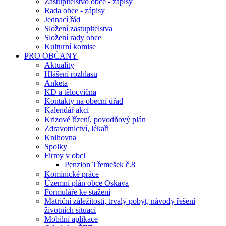
Zastupitelstvo obce - zápisy
Rada obce - zápisy
Jednací řád
Složení zastupitelstva
Složení rady obce
Kulturní komise
PRO OBČANY
Aktuality
Hlášení rozhlasu
Anketa
KD a tělocvična
Kontakty na obecní úřad
Kalendář akcí
Krizové řízení, povodňový plán
Zdravotnictví, lékaři
Knihovna
Spolky
Firmy v obci
Penzion Třemešek č.8
Kominické práce
Územní plán obce Oskava
Formuláře ke stažení
Matriční záležitosti, trvalý pobyt, návody řešení
životních situací
Mobilní aplikace