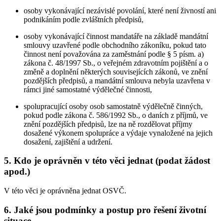
osoby vykonávající nezávislé povolání, které není živností ani
podnikáním podle zvláštních předpisů,
osoby vykonávající činnost mandatáře na základě mandátní
smlouvy uzavřené podle obchodního zákoníku, pokud tato
činnost není považována za zaměstnání podle § 5 písm. a)
zákona č. 48/1997 Sb., o veřejném zdravotním pojištění a o
změně a doplnění některých souvisejících zákonů, ve znění
pozdějších předpisů, a mandátní smlouva nebyla uzavřena v
rámci jiné samostatné výdělečné činnosti,
spolupracující osoby osob samostatně výdělečně činných,
pokud podle zákona č. 586/1992 Sb., o daních z příjmů, ve
znění pozdějších předpisů, lze na ně rozdělovat příjmy
dosažené výkonem spolupráce a výdaje vynaložené na jejich
dosažení, zajištění a udržení.
5. Kdo je oprávněn v této věci jednat (podat žádost
apod.)
V této věci je oprávněna jednat OSVČ.
6. Jaké jsou podmínky a postup pro řešení životní
situace