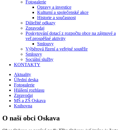
Fotogalerie
Opravy a investice
Kulturní a společenské akce
Historie a současnost
Důležité odkazy
Zpravodaj
Poskytování dotací z rozpočtu obce na zájmové a
veř.prospěšné aktivity
Smlouvy
Výběrová řízení a veřejné soutěže
Smlouvy
Sociální služby
KONTAKTY
Aktuality
Úřední deska
Fotogalerie
Hlášení rozhlasu
Zpravodaj
MŠ a ZŠ Oskava
Knihovna
O naší obci Oskava