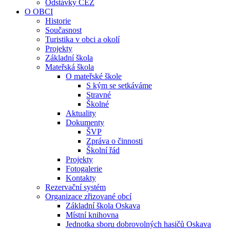
Odstávky ČEZ
O OBCI
Historie
Současnost
Turistika v obci a okolí
Projekty
Základní škola
Mateřská škola
O mateřské škole
S kým se setkáváme
Stravné
Školné
Aktuality
Dokumenty
ŠVP
Zpráva o činnosti
Školní řád
Projekty
Fotogalerie
Kontakty
Rezervační systém
Organizace zřizované obcí
Základní škola Oskava
Místní knihovna
Jednotka sboru dobrovolných hasičů Oskava