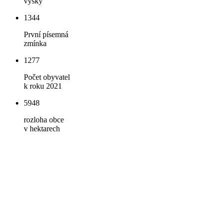
výšky
1344
První písemná
zmínka
1277
Počet obyvatel
k roku 2021
5948
rozloha obce
v hektarech