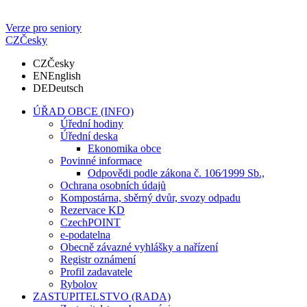
Verze pro seniory
CZ
Česky
CZ
Česky
EN
English
DE
Deutsch
ÚŘAD OBCE (INFO)
Úřední hodiny
Úřední deska
Ekonomika obce
Povinné informace
Odpovědi podle zákona č. 106⁄1999 Sb.,
Ochrana osobních údajů
Kompostárna, sběrný dvůr, svozy odpadu
Rezervace KD
CzechPOINT
e-podatelna
Obecně závazné vyhlášky a nařízení
Registr oznámení
Profil zadavatele
Rybolov
ZASTUPITELSTVO (RADA)