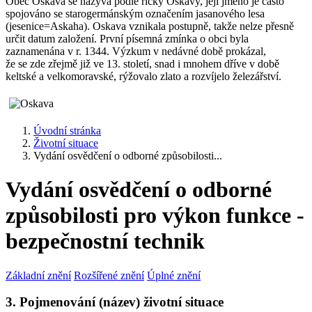
Obec Oskava se nazývá podle říčky Oskavy, její jméno je často
spojováno se starogermánským označením jasanového lesa
(jesenice=Askaha). Oskava vznikala postupně, takže nelze přesně
určit datum založení. První písemná zmínka o obci byla
zaznamenána v r. 1344. Výzkum v nedávné době prokázal,
že se zde zřejmě již ve 13. století, snad i mnohem dříve v době
keltské a velkomoravské, rýžovalo zlato a rozvíjelo železářství.
Úvodní stránka
Životní situace
Vydání osvědčení o odborné způsobilosti...
Vydání osvědčení o odborné
způsobilosti pro výkon funkce -
bezpečnostní technik
Základní znění
Rozšířené znění
Úplné znění
3. Pojmenování (název) životní situace