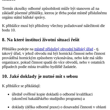
Termín zkoušky odborné způsobilosti může být stanoven až na
základě písemné přihlášky, kterou je třeba podat místně příslušnému
orgánu státní báňské správy.
K přihlášce musí být přiloženy všechny požadované náležitosti dle
bodu 10.
8. Na které instituci životní situaci řešit
Přihlášku podejte na
místně příslušný obvodní báňský úřad
- tj.
takový úřad, v jehož obvodu má být hornická činnost nebo činnost
prováděná hornickým způsobem vykonávána, nebo kde má sídlo
organizace, pokud činnost spadá do více obvodů, nebo v ostatních
případech podle místa trvalého bydliště žadatele.
10. Jaké doklady je nutné mít s sebou
K přihlášce se přikládají:
úředně ověřené kopie dokladů o odborné kvalifikaci
(ukončení bakalářského studijního programu) a
doklady (délka odborné praxe) o dosavadní činnosti v oblasti