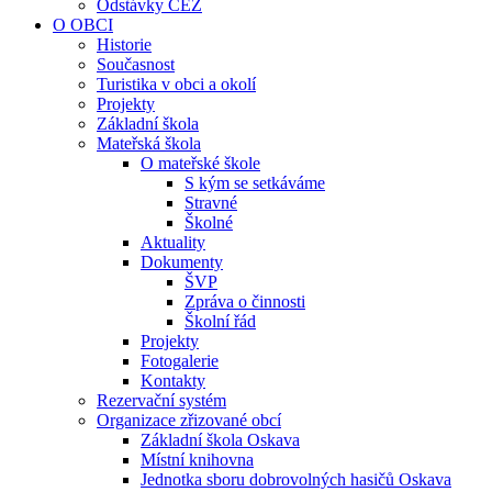
Odstávky ČEZ
O OBCI
Historie
Současnost
Turistika v obci a okolí
Projekty
Základní škola
Mateřská škola
O mateřské škole
S kým se setkáváme
Stravné
Školné
Aktuality
Dokumenty
ŠVP
Zpráva o činnosti
Školní řád
Projekty
Fotogalerie
Kontakty
Rezervační systém
Organizace zřizované obcí
Základní škola Oskava
Místní knihovna
Jednotka sboru dobrovolných hasičů Oskava