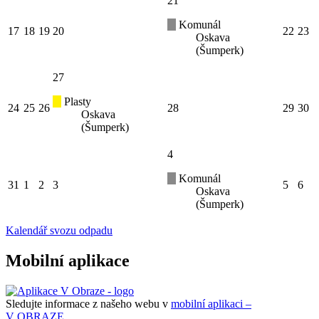
21
Komunál
17
18
19
20
22
23
Oskava
(Šumperk)
27
Plasty
24
25
26
28
29
30
Oskava
(Šumperk)
4
Komunál
31
1
2
3
5
6
Oskava
(Šumperk)
Kalendář svozu odpadu
Mobilní aplikace
Sledujte informace z našeho webu v
mobilní aplikaci –
V OBRAZE.