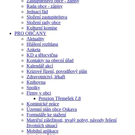
Zastupitelstvo obce - zápisy
Rada obce - zápisy
Jednací řád
Složení zastupitelstva
Složení rady obce
Kulturní komise
PRO OBČANY
Aktuality
Hlášení rozhlasu
Anketa
KD a tělocvična
Kontakty na obecní úřad
Kalendář akcí
Krizové řízení, povodňový plán
Zdravotnictví, lékaři
Knihovna
Spolky
Firmy v obci
Penzion Třemešek č.8
Kominické práce
Územní plán obce Oskava
Formuláře ke stažení
Matriční záležitosti, trvalý pobyt, návody řešení
životních situací
Mobilní aplikace