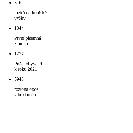
316
metrů nadmořské
výšky
1344
První písemná
zmínka
1277
Počet obyvatel
k roku 2021
5948
rozloha obce
v hektarech