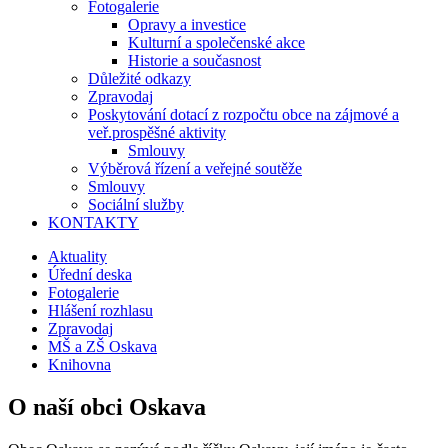
Fotogalerie
Opravy a investice
Kulturní a společenské akce
Historie a současnost
Důležité odkazy
Zpravodaj
Poskytování dotací z rozpočtu obce na zájmové a
veř.prospěšné aktivity
Smlouvy
Výběrová řízení a veřejné soutěže
Smlouvy
Sociální služby
KONTAKTY
Aktuality
Úřední deska
Fotogalerie
Hlášení rozhlasu
Zpravodaj
MŠ a ZŠ Oskava
Knihovna
O naší obci Oskava