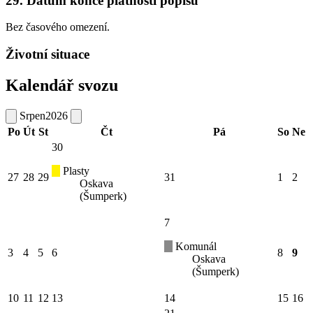
29. Datum konce platnosti popisu
Bez časového omezení.
Životní situace
Kalendář svozu
Srpen
2026
Po
Út
St
Čt
Pá
So
Ne
30
Plasty
27
28
29
31
1
2
Oskava
(Šumperk)
7
Komunál
3
4
5
6
8
9
Oskava
(Šumperk)
10
11
12
13
14
15
16