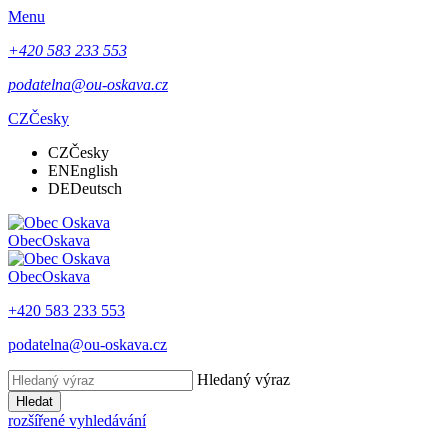
Menu
+420 583 233 553
podatelna@ou-oskava.cz
CZ
Česky
CZ
Česky
EN
English
DE
Deutsch
Obec
Oskava
Obec
Oskava
+420 583 233 553
podatelna@ou-oskava.cz
Hledaný výraz
Hledat
rozšířené vyhledávání