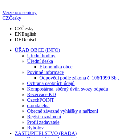
Verze pro seniory
CZ
Česky
CZ
Česky
EN
English
DE
Deutsch
ÚŘAD OBCE (INFO)
Úřední hodiny
Úřední deska
Ekonomika obce
Povinné informace
Odpovědi podle zákona č. 106⁄1999 Sb.,
Ochrana osobních údajů
Kompostárna, sběrný dvůr, svozy odpadu
Rezervace KD
CzechPOINT
e-podatelna
Obecně závazné vyhlášky a nařízení
Registr oznámení
Profil zadavatele
Rybolov
ZASTUPITELSTVO (RADA)