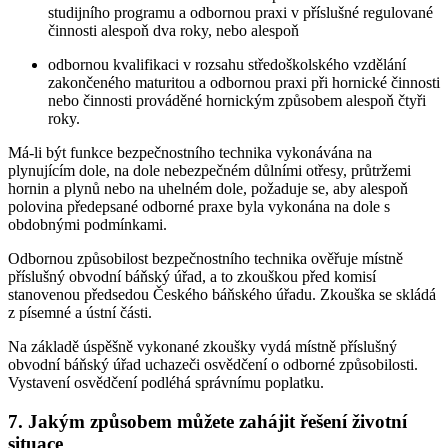
studijního programu a odbornou praxi v příslušné regulované
činnosti alespoň dva roky, nebo alespoň
odbornou kvalifikaci v rozsahu středoškolského vzdělání
zakončeného maturitou a odbornou praxi při hornické činnosti
nebo činnosti prováděné hornickým způsobem alespoň čtyři
roky.
Má-li být funkce bezpečnostního technika vykonávána na
plynujícím dole, na dole nebezpečném důlními otřesy, průtržemi
hornin a plynů nebo na uhelném dole, požaduje se, aby alespoň
polovina předepsané odborné praxe byla vykonána na dole s
obdobnými podmínkami.
Odbornou způsobilost bezpečnostního technika ověřuje místně
příslušný obvodní báňský úřad, a to zkouškou před komisí
stanovenou předsedou Českého báňského úřadu. Zkouška se skládá
z písemné a ústní části.
Na základě úspěšně vykonané zkoušky vydá místně příslušný
obvodní báňský úřad uchazeči osvědčení o odborné způsobilosti.
Vystavení osvědčení podléhá správnímu poplatku.
7. Jakým způsobem můžete zahájit řešení životní
situace