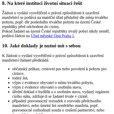
8. Na které instituci životní situaci řešit
Žádost o vydání vysvědčení o právní způsobilosti k uzavření
manželství se podává na matriční úřad příslušný dle místa trvalého
pobytu, popř. dle posledního trvalého pobytu na území České
republiky před odchodem do ciziny.
Pokud žadatel na území České republiky trvalý pobyt nikdy neměl,
podává žádost na
Úřad městské části Praha 1
.
10. Jaké doklady je nutné mít s sebou
K žádosti o vydání vysvědčení o právní způsobilosti k uzavření
manželství žadatel předkládá:
občanský průkaz, cestovní pas nebo povolení k pobytu pro
cizince,
rodný list,
výpis z evidence obyvatel o místu trvalého pobytu,
výpis z evidence obyvatel o osobním stavu,
úřední doklad o bydlišti a o osobním stavu, vydaný orgánem
cizího státu, zdržuje-li se žadatel trvale v cizině,
případný pravomocný rozsudek o rozvodu předchozího
manželství, nebo úmrtní list zemřelého manžela, popř.
pravomocné rozhodnutí soudu o zrušení partnerství, nebo