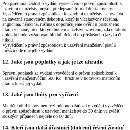
Pro písemnou žádost o vydání vysvědčení o právní způsobilosti k
uzavření manželství nejsou předepsané formuláře stanoveny.
Vysvědčení o právní způsobilosti k uzavření manželství se vydává
na závazně stanoveném tiskopisu, který je vícejazyčný (čeština,
angličtina, němčina, ruština); doporučujeme ověřit u příslušného
úřadu v cizině, před kterým bude manželství uzavřeno, zda u tohoto
dokladu bude vyžadován úřední překlad do příslušného jazyka či
nikoli.
Vysvědčení o právní způsobilosti k uzavření manželství platí 6
měsíců ode dne jeho vydání.
12. Jaké jsou poplatky a jak je lze uhradit
Správní poplatek za vydání vysvědčení o právní způsobilosti k
uzavření manželství činí 500 Kč - hradí se v hotovosti matričním
úřadu, který jej vydal.
13. Jaké jsou lhůty pro vyřízení
Matriční úřad je povinen rozhodnout o žádosti o vydání vysvědčení
o právní způsobilosti k uzavření manželství do 30 dnů; ve zvlášť
složitých případech nejdéle do 60 dnů.
14. Kteří jsou další účastníci (dotčení) řešení životní