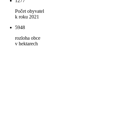
1277
Počet obyvatel
k roku 2021
5948
rozloha obce
v hektarech