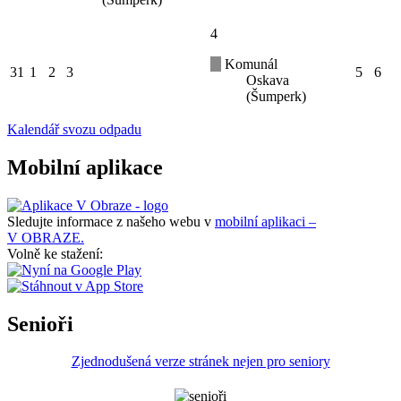
4
Komunál
31
1
2
3
5
6
Oskava
(Šumperk)
Kalendář svozu odpadu
Mobilní aplikace
Sledujte informace z našeho webu v
mobilní aplikaci –
V OBRAZE.
Volně ke stažení:
Senioři
Zjednodušená verze stránek nejen pro seniory