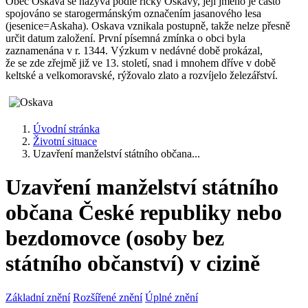
Obec Oskava se nazývá podle říčky Oskavy, její jméno je často
spojováno se starogermánským označením jasanového lesa
(jesenice=Askaha). Oskava vznikala postupně, takže nelze přesně
určit datum založení. První písemná zmínka o obci byla
zaznamenána v r. 1344. Výzkum v nedávné době prokázal,
že se zde zřejmě již ve 13. století, snad i mnohem dříve v době
keltské a velkomoravské, rýžovalo zlato a rozvíjelo železářství.
Úvodní stránka
Životní situace
Uzavření manželství státního občana...
Uzavření manželství státního
občana České republiky nebo
bezdomovce (osoby bez
státního občanství) v cizině
Základní znění
Rozšířené znění
Úplné znění