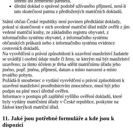
úmrtní list zemřelého partnera,
úřední doklad o správné podobě užívaného příjmení, není-li
tato skutečnost patrna z předložených matričních dokladů.
Státní občan České republiky není povinen předkládat doklady,
pokud si skutečnosti v nich uvedené matriční úřad může ověřit z jím
vedené matriční knihy, ze základního registru obyvatel, z
informačního systému obyvatel, z informačního systému
občanských průkazů nebo z informačního systému evidence
cestovních dokladů.
Na vysvědčení o právní způsobilosti k uzavření manželství žadatele
se uvádějí i osobní údaje muže či ženy, se kterým má být manželství
uzavřeno; za tímto účelem je třeba sdělit matričnímu úřadu jeho
jméno, popř. jména, příjmení, datum a místo narození a místo
trvalého pobytu.
Požádá-li snoubenec o vydání vysvědčení o právní způsobilosti k
uzavření manželství prostřednictvím zmocněnce, musí být jeho
podpis na plné moci úředně ověřen.
Informace o postupu při zajištění vyššího ověření dokladů, které
byly vydány matričními úřady v České republice, poskytne na
žádost kterýkoli matriční úřad.
11. Jaké jsou potřebné formuláře a kde jsou k
dispozici