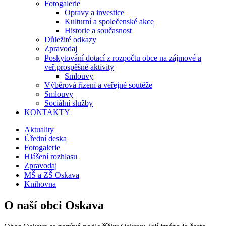
Fotogalerie
Opravy a investice
Kulturní a společenské akce
Historie a současnost
Důležité odkazy
Zpravodaj
Poskytování dotací z rozpočtu obce na zájmové a
veř.prospěšné aktivity
Smlouvy
Výběrová řízení a veřejné soutěže
Smlouvy
Sociální služby
KONTAKTY
Aktuality
Úřední deska
Fotogalerie
Hlášení rozhlasu
Zpravodaj
MŠ a ZŠ Oskava
Knihovna
O naší obci Oskava