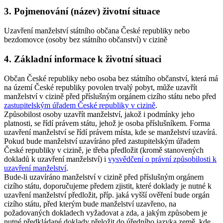
3. Pojmenování (název) životní situace
Uzavření manželství státního občana České republiky nebo
bezdomovce (osoby bez státního občanství) v cizině
4. Základní informace k životní situaci
Občan České republiky nebo osoba bez státního občanství, která má
na území České republiky povolen trvalý pobyt, může uzavřít
manželství v cizině před příslušným orgánem cizího státu nebo před
zastupitelským úřadem České republiky v cizině
.
Způsobilost osoby uzavřít manželství, jakož i podmínky jeho
platnosti, se řídí právem státu, jehož je osoba příslušníkem. Forma
uzavření manželství se řídí právem místa, kde se manželství uzavírá.
Pokud bude manželství uzavíráno před zastupitelským úřadem
České republiky v cizině, je třeba předložit (kromě stanovených
dokladů k uzavření manželství) i
vysvědčení o právní způsobilosti k
uzavření manželství
.
Bude-li uzavíráno manželství v cizině před příslušným orgánem
cizího státu, doporučujeme předem zjistit, které doklady je nutné k
uzavření manželství předložit, příp. jaká vyšší ověření bude orgán
cizího státu, před kterým bude manželství uzavřeno, na
požadovaných dokladech vyžadovat a zda, a jakým způsobem je
nutné předkládané doklady přeložit do úředního jazyka země, kde