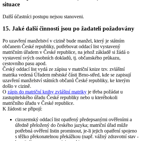
situace
Další účastníci postupu nejsou stanoveni.
15. Jaké další činnosti jsou po žadateli požadovány
Po uzavření manželství v cizině bude manžel, který je státním
občanem České republiky, potřebovat oddací list vystavený
matričním úřadem v České republice, na jehož základě si žádá o
vystavení svých osobních dokladů, tj. občanského průkazu,
cestovního pasu apod.
Český oddací list vydá ze zápisu v matriční knize tzv. zvláštní
matrika vedená Úřadem městské části Brno-střed, kde se zapisují
uzavření manželství státních občanů České republiky, ke kterým
došlo v cizině.
O
zápis do matriční knihy zvláštní matriky
je třeba požádat u
zastupitelského úřadu České republiky nebo u kteréhokoli
matričního úřadu v České republice.
K žádosti se připojí:
cizozemský oddací list opatřený předepsanými ověřeními a
úředně přeložený do českého jazyka; matriční úřad může
potřebná ověření listin prominout, je-li jejich opatření spojeno
s těžko překonatelnou překážkou (např. vážný zdravotní stav -