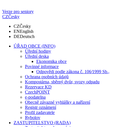
Verze pro seniory
CZ
Česky
CZ
Česky
EN
English
DE
Deutsch
ÚŘAD OBCE (INFO)
Úřední hodiny
Úřední deska
Ekonomika obce
Povinné informace
Odpovědi podle zákona č. 106⁄1999 Sb.,
Ochrana osobních údajů
Kompostárna, sběrný dvůr, svozy odpadu
Rezervace KD
CzechPOINT
e-podatelna
Obecně závazné vyhlášky a nařízení
Registr oznámení
Profil zadavatele
Rybolov
ZASTUPITELSTVO (RADA)