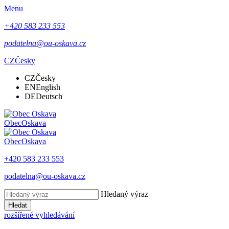
Menu
+420 583 233 553
podatelna@ou-oskava.cz
CZ
Česky
CZ
Česky
EN
English
DE
Deutsch
Obec
Oskava
Obec
Oskava
+420 583 233 553
podatelna@ou-oskava.cz
Hledaný výraz
Hledat
rozšířené vyhledávání