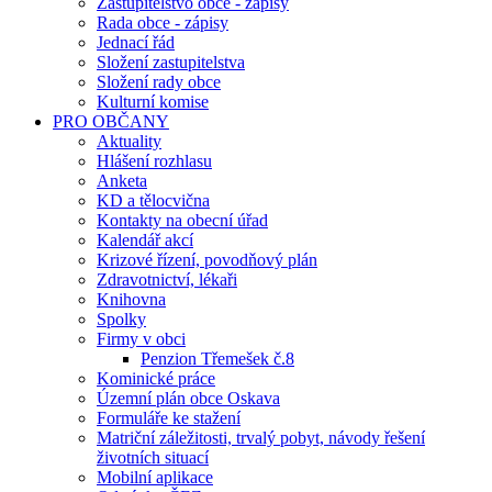
Zastupitelstvo obce - zápisy
Rada obce - zápisy
Jednací řád
Složení zastupitelstva
Složení rady obce
Kulturní komise
PRO OBČANY
Aktuality
Hlášení rozhlasu
Anketa
KD a tělocvična
Kontakty na obecní úřad
Kalendář akcí
Krizové řízení, povodňový plán
Zdravotnictví, lékaři
Knihovna
Spolky
Firmy v obci
Penzion Třemešek č.8
Kominické práce
Územní plán obce Oskava
Formuláře ke stažení
Matriční záležitosti, trvalý pobyt, návody řešení
životních situací
Mobilní aplikace