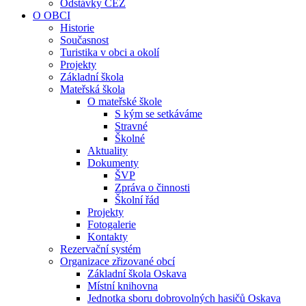
Odstávky ČEZ
O OBCI
Historie
Současnost
Turistika v obci a okolí
Projekty
Základní škola
Mateřská škola
O mateřské škole
S kým se setkáváme
Stravné
Školné
Aktuality
Dokumenty
ŠVP
Zpráva o činnosti
Školní řád
Projekty
Fotogalerie
Kontakty
Rezervační systém
Organizace zřizované obcí
Základní škola Oskava
Místní knihovna
Jednotka sboru dobrovolných hasičů Oskava