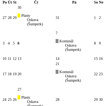
Po
Út
St
Čt
Pá
So
Ne
30
Plasty
27
28
29
31
1
2
Oskava
(Šumperk)
7
Komunál
3
4
5
6
8
9
Oskava
(Šumperk)
10
11
12
13
14
15
16
21
Komunál
17
18
19
20
22
23
Oskava
(Šumperk)
27
Plasty
24
25
26
28
29
30
Oskava
(Šumperk)