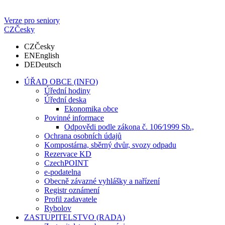
Verze pro seniory
CZ
Česky
CZ
Česky
EN
English
DE
Deutsch
ÚŘAD OBCE (INFO)
Úřední hodiny
Úřední deska
Ekonomika obce
Povinné informace
Odpovědi podle zákona č. 106⁄1999 Sb.,
Ochrana osobních údajů
Kompostárna, sběrný dvůr, svozy odpadu
Rezervace KD
CzechPOINT
e-podatelna
Obecně závazné vyhlášky a nařízení
Registr oznámení
Profil zadavatele
Rybolov
ZASTUPITELSTVO (RADA)