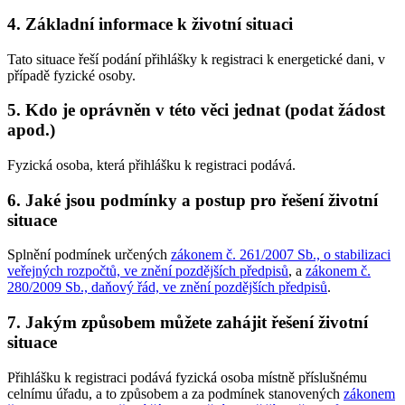
4. Základní informace k životní situaci
Tato situace řeší podání přihlášky k registraci k energetické dani, v
případě fyzické osoby.
5. Kdo je oprávněn v této věci jednat (podat žádost
apod.)
Fyzická osoba, která přihlášku k registraci podává.
6. Jaké jsou podmínky a postup pro řešení životní
situace
Splnění podmínek určených
zákonem č. 261/2007 Sb., o stabilizaci
veřejných rozpočtů, ve znění pozdějších předpisů
, a
zákonem č.
280/2009 Sb., daňový řád, ve znění pozdějších předpisů
.
7. Jakým způsobem můžete zahájit řešení životní
situace
Přihlášku k registraci podává fyzická osoba místně příslušnému
celnímu úřadu, a to způsobem a za podmínek stanovených
zákonem