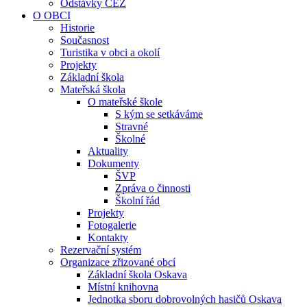
Odstávky ČEZ
O OBCI
Historie
Současnost
Turistika v obci a okolí
Projekty
Základní škola
Mateřská škola
O mateřské škole
S kým se setkáváme
Stravné
Školné
Aktuality
Dokumenty
ŠVP
Zpráva o činnosti
Školní řád
Projekty
Fotogalerie
Kontakty
Rezervační systém
Organizace zřizované obcí
Základní škola Oskava
Místní knihovna
Jednotka sboru dobrovolných hasičů Oskava