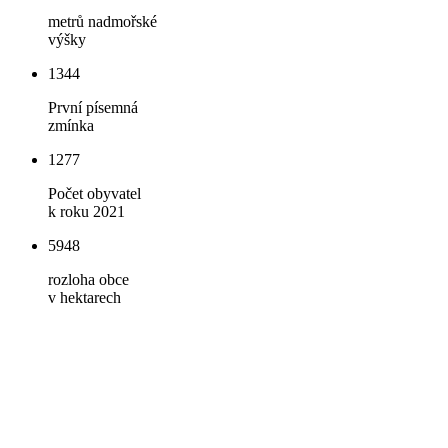
metrů nadmořské
výšky
1344
První písemná
zmínka
1277
Počet obyvatel
k roku 2021
5948
rozloha obce
v hektarech