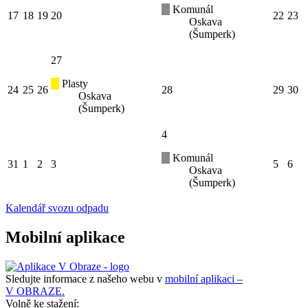
Komunál
17
18
19
20
22
23
Oskava
(Šumperk)
27
Plasty
24
25
26
28
29
30
Oskava
(Šumperk)
4
Komunál
31
1
2
3
5
6
Oskava
(Šumperk)
Kalendář svozu odpadu
Mobilní aplikace
Sledujte informace z našeho webu v
mobilní aplikaci –
V OBRAZE.
Volně ke stažení: