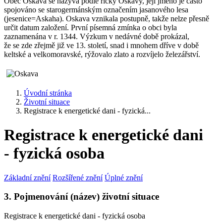
Obec Oskava se nazývá podle říčky Oskavy, její jméno je často
spojováno se starogermánským označením jasanového lesa
(jesenice=Askaha). Oskava vznikala postupně, takže nelze přesně
určit datum založení. První písemná zmínka o obci byla
zaznamenána v r. 1344. Výzkum v nedávné době prokázal,
že se zde zřejmě již ve 13. století, snad i mnohem dříve v době
keltské a velkomoravské, rýžovalo zlato a rozvíjelo železářství.
Úvodní stránka
Životní situace
Registrace k energetické dani - fyzická...
Registrace k energetické dani
- fyzická osoba
Základní znění
Rozšířené znění
Úplné znění
3. Pojmenování (název) životní situace
Registrace k energetické dani - fyzická osoba