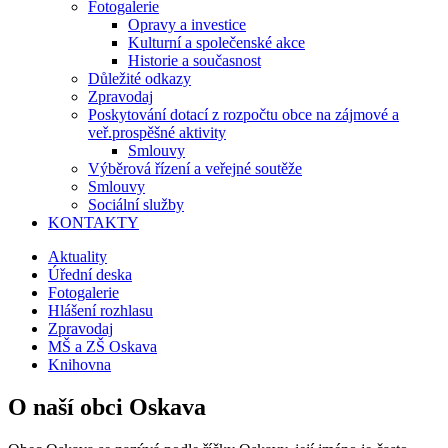
Fotogalerie
Opravy a investice
Kulturní a společenské akce
Historie a současnost
Důležité odkazy
Zpravodaj
Poskytování dotací z rozpočtu obce na zájmové a
veř.prospěšné aktivity
Smlouvy
Výběrová řízení a veřejné soutěže
Smlouvy
Sociální služby
KONTAKTY
Aktuality
Úřední deska
Fotogalerie
Hlášení rozhlasu
Zpravodaj
MŠ a ZŠ Oskava
Knihovna
O naší obci Oskava