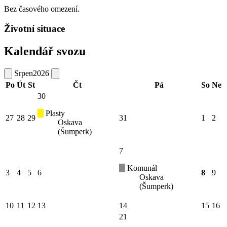
Bez časového omezení.
Životní situace
Kalendář svozu
Srpen
2026
Po
Út
St
Čt
Pá
So
Ne
30
Plasty
27
28
29
31
1
2
Oskava
(Šumperk)
7
Komunál
3
4
5
6
8
9
Oskava
(Šumperk)
10
11
12
13
14
15
16
21