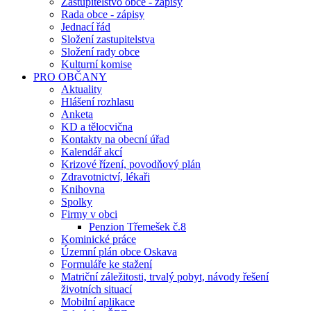
Zastupitelstvo obce - zápisy
Rada obce - zápisy
Jednací řád
Složení zastupitelstva
Složení rady obce
Kulturní komise
PRO OBČANY
Aktuality
Hlášení rozhlasu
Anketa
KD a tělocvična
Kontakty na obecní úřad
Kalendář akcí
Krizové řízení, povodňový plán
Zdravotnictví, lékaři
Knihovna
Spolky
Firmy v obci
Penzion Třemešek č.8
Kominické práce
Územní plán obce Oskava
Formuláře ke stažení
Matriční záležitosti, trvalý pobyt, návody řešení
životních situací
Mobilní aplikace