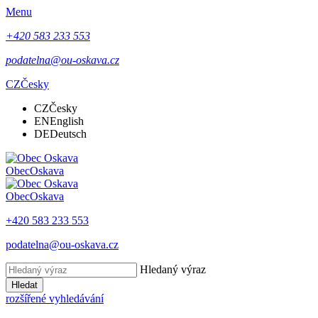
Menu
+420 583 233 553
podatelna@ou-oskava.cz
CZ
Česky
CZ
Česky
EN
English
DE
Deutsch
Obec
Oskava
Obec
Oskava
+420 583 233 553
podatelna@ou-oskava.cz
Hledaný výraz
Hledat
rozšířené vyhledávání