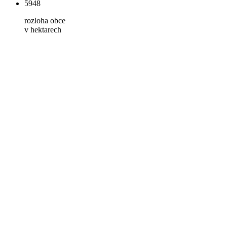
5948
rozloha obce
v hektarech