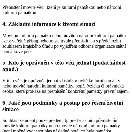
Přemístění movité věci, která je kulturní památkou nebo národní
kulturní památkou
4. Základní informace k životní situaci
Movitou kulturní památku nebo movitou národní kulturní památku
lze z veřejně přístupného místa trvale přemístit jen s předchozím
souhlasem krajského úřadu po vyjádření odborné organizace státní
památkové péče.
5. Kdo je oprávněn v této věci jednat (podat žádost
apod.)
V této věci je oprávněn jednat vlastník movité kulturní památky
nebo movité národní kulturní památky, popř. fyzická či právnická
osoba, která prokáže na přemístění konkrétní památky právní zájem.
6. Jaké jsou podmínky a postup pro řešení životní
situace
Souhlas lze udělit pouze předem, tj. před vlastním přemístěním
movité kulturní památky nebo movité národní kulturní památky
(není možné vydat souhlas následně poté, co byla památka