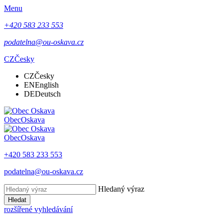
Menu
+420 583 233 553
podatelna@ou-oskava.cz
CZ
Česky
CZ
Česky
EN
English
DE
Deutsch
Obec
Oskava
Obec
Oskava
+420 583 233 553
podatelna@ou-oskava.cz
Hledaný výraz
Hledat
rozšířené vyhledávání