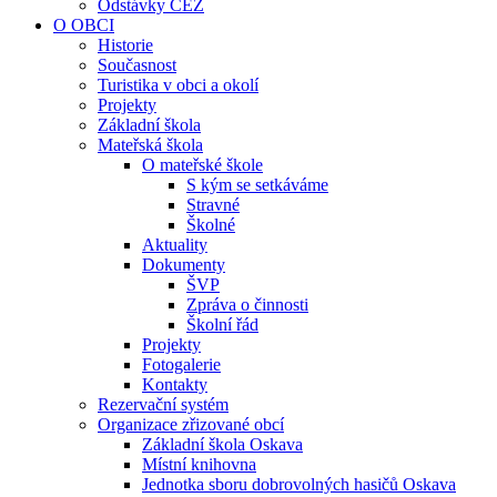
Odstávky ČEZ
O OBCI
Historie
Současnost
Turistika v obci a okolí
Projekty
Základní škola
Mateřská škola
O mateřské škole
S kým se setkáváme
Stravné
Školné
Aktuality
Dokumenty
ŠVP
Zpráva o činnosti
Školní řád
Projekty
Fotogalerie
Kontakty
Rezervační systém
Organizace zřizované obcí
Základní škola Oskava
Místní knihovna
Jednotka sboru dobrovolných hasičů Oskava