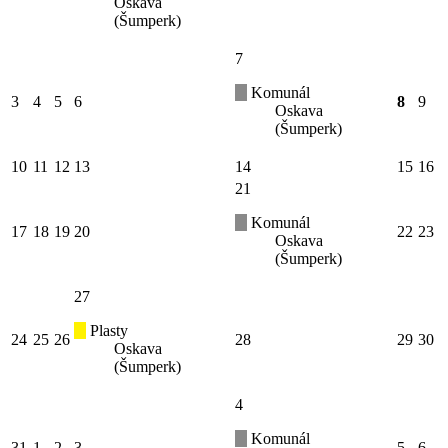
Oskava
(Šumperk)
7
Komunál
3
4
5
6
8
9
Oskava
(Šumperk)
10
11
12
13
14
15
16
21
Komunál
17
18
19
20
22
23
Oskava
(Šumperk)
27
Plasty
24
25
26
28
29
30
Oskava
(Šumperk)
4
Komunál
31
1
2
3
5
6