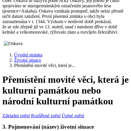
Obec Oskava se nazývá podle říčky Oskavy, její jméno je často
spojováno se starogermánským označením jasanového lesa
(jesenice=Askaha). Oskava vznikala postupně, takže nelze přesně
určit datum založení. První písemná zmínka o obci byla
zaznamenána v r. 1344. Výzkum v nedávné době prokázal,
že se zde zřejmě již ve 13. století, snad i mnohem dříve v době
keltské a velkomoravské, rýžovalo zlato a rozvíjelo železářství.
Úvodní stránka
Životní situace
Přemístění movité věci, která je...
Přemístění movité věci, která je
kulturní památkou nebo
národní kulturní památkou
Základní znění
Rozšířené znění
Úplné znění
3. Pojmenování (název) životní situace