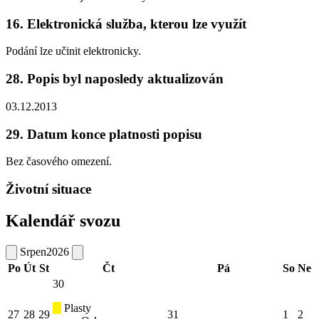
16. Elektronická služba, kterou lze využít
Podání lze učinit elektronicky.
28. Popis byl naposledy aktualizován
03.12.2013
29. Datum konce platnosti popisu
Bez časového omezení.
Životní situace
Kalendář svozu
Srpen
2026
Po
Út
St
Čt
Pá
So
Ne
30
Plasty
27
28
29
31
1
2