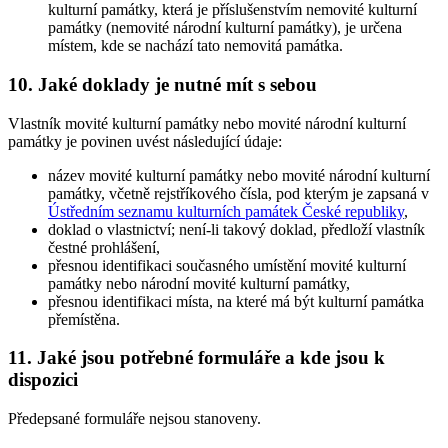
kulturní památky, která je příslušenstvím nemovité kulturní
památky (nemovité národní kulturní památky), je určena
místem, kde se nachází tato nemovitá památka.
10. Jaké doklady je nutné mít s sebou
Vlastník movité kulturní památky nebo movité národní kulturní
památky je povinen uvést následující údaje:
název movité kulturní památky nebo movité národní kulturní
památky, včetně rejstříkového čísla, pod kterým je zapsaná v
Ústředním seznamu kulturních památek České republiky
,
doklad o vlastnictví; není-li takový doklad, předloží vlastník
čestné prohlášení,
přesnou identifikaci současného umístění movité kulturní
památky nebo národní movité kulturní památky,
přesnou identifikaci místa, na které má být kulturní památka
přemístěna.
11. Jaké jsou potřebné formuláře a kde jsou k
dispozici
Předepsané formuláře nejsou stanoveny.