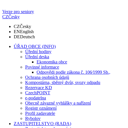
Verze pro seniory
CZ
Česky
CZ
Česky
EN
English
DE
Deutsch
ÚŘAD OBCE (INFO)
Úřední hodiny
Úřední deska
Ekonomika obce
Povinné informace
Odpovědi podle zákona č. 106⁄1999 Sb.,
Ochrana osobních údajů
Kompostárna, sběrný dvůr, svozy odpadu
Rezervace KD
CzechPOINT
e-podatelna
Obecně závazné vyhlášky a nařízení
Registr oznámení
Profil zadavatele
Rybolov
ZASTUPITELSTVO (RADA)