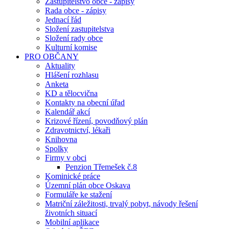
Zastupitelstvo obce - zápisy
Rada obce - zápisy
Jednací řád
Složení zastupitelstva
Složení rady obce
Kulturní komise
PRO OBČANY
Aktuality
Hlášení rozhlasu
Anketa
KD a tělocvična
Kontakty na obecní úřad
Kalendář akcí
Krizové řízení, povodňový plán
Zdravotnictví, lékaři
Knihovna
Spolky
Firmy v obci
Penzion Třemešek č.8
Kominické práce
Územní plán obce Oskava
Formuláře ke stažení
Matriční záležitosti, trvalý pobyt, návody řešení
životních situací
Mobilní aplikace