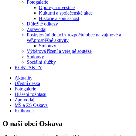
Fotogalerie
Opravy a investice
Kulturní a společenské akce
Historie a současnost
Důležité odkazy
Zpravodaj
Poskytování dotací z rozpočtu obce na zájmové a
veř.prospěšné aktivity
Smlouvy
Výběrová řízení a veřejné soutěže
Smlouvy
Sociální služby
KONTAKTY
Aktuality
Úřední deska
Fotogalerie
Hlášení rozhlasu
Zpravodaj
MŠ a ZŠ Oskava
Knihovna
O naší obci Oskava