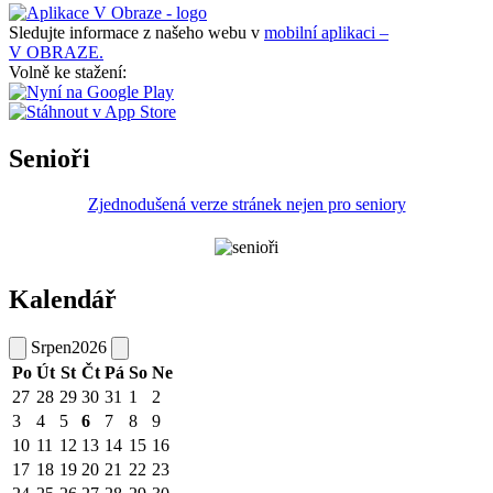
Sledujte informace z našeho webu v
mobilní aplikaci –
V OBRAZE.
Volně ke stažení:
Senioři
Zjednodušená verze stránek nejen pro seniory
Kalendář
Srpen
2026
Po
Út
St
Čt
Pá
So
Ne
27
28
29
30
31
1
2
3
4
5
6
7
8
9
10
11
12
13
14
15
16
17
18
19
20
21
22
23