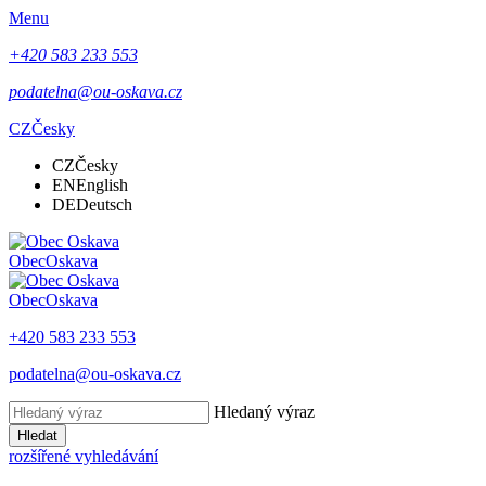
Menu
+420 583 233 553
podatelna@ou-oskava.cz
CZ
Česky
CZ
Česky
EN
English
DE
Deutsch
Obec
Oskava
Obec
Oskava
+420 583 233 553
podatelna@ou-oskava.cz
Hledaný výraz
Hledat
rozšířené vyhledávání