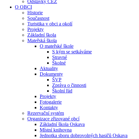
Odstávky ČEZ
O OBCI
Historie
Současnost
Turistika v obci a okolí
Projekty
Základní škola
Mateřská škola
O mateřské škole
S kým se setkáváme
Stravné
Školné
Aktuality
Dokumenty
ŠVP
Zpráva o činnosti
Školní řád
Projekty
Fotogalerie
Kontakty
Rezervační systém
Organizace zřizované obcí
Základní škola Oskava
Místní knihovna
Jednotka sboru dobrovolných hasičů Oskava