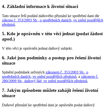
4. Základní informace k životní situaci
Tato situace řeší podání daňového přiznání ke spotřební dani dle
zákona č. 353/2003 Sb., o spotřebních daních, ve znění pozdějších
předpisů
.
5. Kdo je oprávněn v této věci jednat (podat žádost
apod.)
V této věci je oprávněn jednat daňový subjekt.
6. Jaké jsou podmínky a postup pro řešení životní
situace
Splnění podmínek určených
zákonem č. 353/2003 Sb., o
spotřebních daních, ve znění pozdějších předpisů
, a
zákonem č.
280/2009 Sb., daňový řád, ve znění pozdějších předpisů
.
7. Jakým způsobem můžete zahájit řešení životní
situace
Daňové přiznání ke spotřební dani je oprávněn podat daňový