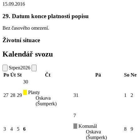
15.09.2016
29. Datum konce platnosti popisu
Bez časového omezení.
Životní situace
Kalendář svozu
Srpen
2026
Po
Út
St
Čt
Pá
So
Ne
30
Plasty
27
28
29
31
1
2
Oskava
(Šumperk)
7
Komunál
3
4
5
6
8
9
Oskava
(Šumperk)