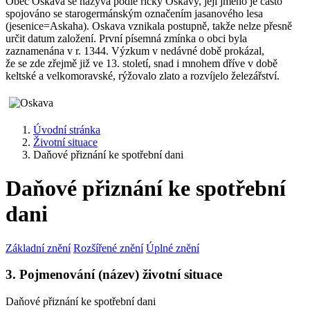
Obec Oskava se nazývá podle říčky Oskavy, její jméno je často
spojováno se starogermánským označením jasanového lesa
(jesenice=Askaha). Oskava vznikala postupně, takže nelze přesně
určit datum založení. První písemná zmínka o obci byla
zaznamenána v r. 1344. Výzkum v nedávné době prokázal,
že se zde zřejmě již ve 13. století, snad i mnohem dříve v době
keltské a velkomoravské, rýžovalo zlato a rozvíjelo železářství.
Úvodní stránka
Životní situace
Daňové přiznání ke spotřební dani
Daňové přiznání ke spotřební
dani
Základní znění
Rozšířené znění
Úplné znění
3. Pojmenování (název) životní situace
Daňové přiznání ke spotřební dani