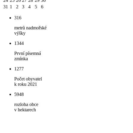
24
25
26
27
28
29
30
31
1
2
3
4
5
6
316
metrů nadmořské
výšky
1344
První písemná
zmínka
1277
Počet obyvatel
k roku 2021
5948
rozloha obce
v hektarech