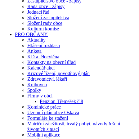
Zastupitelstvo obce - zápisy
Rada obce - zápisy
Jednací řád
Složení zastupitelstva
Složení rady obce
Kulturní komise
PRO OBČANY
Aktuality
Hlášení rozhlasu
Anketa
KD a tělocvična
Kontakty na obecní úřad
Kalendář akcí
Krizové řízení, povodňový plán
Zdravotnictví, lékaři
Knihovna
Spolky
Firmy v obci
Penzion Třemešek č.8
Kominické práce
Územní plán obce Oskava
Formuláře ke stažení
Matriční záležitosti, trvalý pobyt, návody řešení
životních situací
Mobilní aplikace