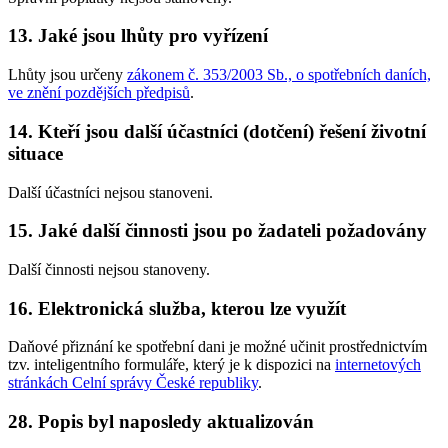
13. Jaké jsou lhůty pro vyřízení
Lhůty jsou určeny
zákonem č. 353/2003 Sb., o spotřebních daních,
ve znění pozdějších předpisů
.
14. Kteří jsou další účastníci (dotčení) řešení životní
situace
Další účastníci nejsou stanoveni.
15. Jaké další činnosti jsou po žadateli požadovány
Další činnosti nejsou stanoveny.
16. Elektronická služba, kterou lze využít
Daňové přiznání ke spotřební dani je možné učinit prostřednictvím
tzv. inteligentního formuláře, který je k dispozici na
internetových
stránkách Celní správy České republiky
.
28. Popis byl naposledy aktualizován