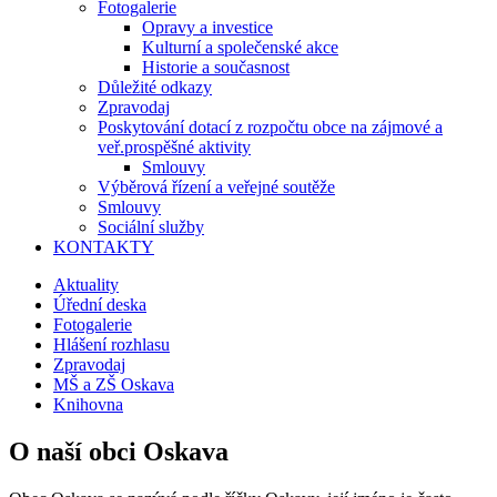
Fotogalerie
Opravy a investice
Kulturní a společenské akce
Historie a současnost
Důležité odkazy
Zpravodaj
Poskytování dotací z rozpočtu obce na zájmové a
veř.prospěšné aktivity
Smlouvy
Výběrová řízení a veřejné soutěže
Smlouvy
Sociální služby
KONTAKTY
Aktuality
Úřední deska
Fotogalerie
Hlášení rozhlasu
Zpravodaj
MŠ a ZŠ Oskava
Knihovna
O naší obci Oskava