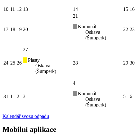
10
11
12
13
14
15
16
21
Komunál
17
18
19
20
22
23
Oskava
(Šumperk)
27
Plasty
24
25
26
28
29
30
Oskava
(Šumperk)
4
Komunál
31
1
2
3
5
6
Oskava
(Šumperk)
Kalendář svozu odpadu
Mobilní aplikace