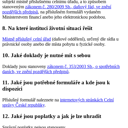
subjekt místně příslušnému celnímu úřadu, a to způsobem
stanoveným
zákonem č. 280/2009 Sb., daňový řád, ve znění
pozdějších předpisů
, na příslušném formuláři vydaném
Ministerstvem financí anebo jeho elektronickou podobou.
8. Na které instituci životní situaci řešit
Místně příslušný celní úřad
(daňové oddělení), určený dle sídla u
právnické osoby anebo dle místa pobytu u fyzické osoby.
10. Jaké doklady je nutné mít s sebou
Doklady jsou stanoveny
zákonem č. 353/2003 Sb., o spotřebních
daních, ve znění pozdějších předpisů
.
11. Jaké jsou potřebné formuláře a kde jsou k
dispozici
Příslušný formulář naleznete na
internetových stránkách Celní
správy České republiky
.
12. Jaké jsou poplatky a jak je lze uhradit
Správní poplatky nejsou stanoveny.