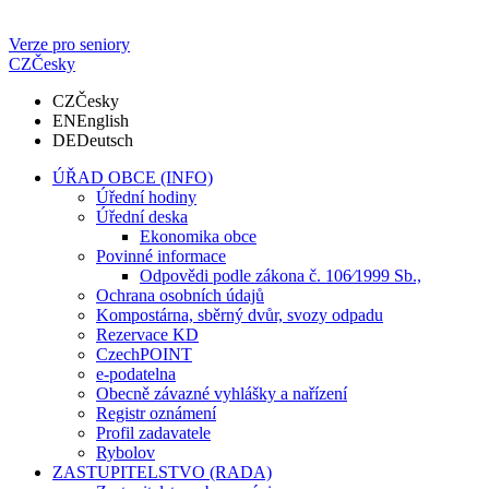
Verze pro seniory
CZ
Česky
CZ
Česky
EN
English
DE
Deutsch
ÚŘAD OBCE (INFO)
Úřední hodiny
Úřední deska
Ekonomika obce
Povinné informace
Odpovědi podle zákona č. 106⁄1999 Sb.,
Ochrana osobních údajů
Kompostárna, sběrný dvůr, svozy odpadu
Rezervace KD
CzechPOINT
e-podatelna
Obecně závazné vyhlášky a nařízení
Registr oznámení
Profil zadavatele
Rybolov
ZASTUPITELSTVO (RADA)