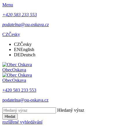
Menu
+420 583 233 553
podatelna@ou-oskava.cz
CZ
Česky
CZ
Česky
EN
English
DE
Deutsch
Obec
Oskava
Obec
Oskava
+420 583 233 553
podatelna@ou-oskava.cz
Hledaný výraz
Hledat
rozšířené vyhledávání