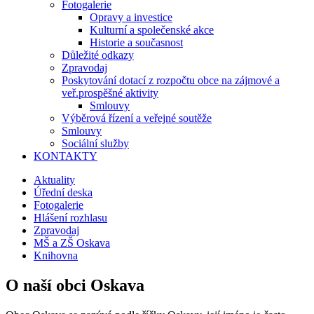
Fotogalerie
Opravy a investice
Kulturní a společenské akce
Historie a současnost
Důležité odkazy
Zpravodaj
Poskytování dotací z rozpočtu obce na zájmové a
veř.prospěšné aktivity
Smlouvy
Výběrová řízení a veřejné soutěže
Smlouvy
Sociální služby
KONTAKTY
Aktuality
Úřední deska
Fotogalerie
Hlášení rozhlasu
Zpravodaj
MŠ a ZŠ Oskava
Knihovna
O naší obci Oskava