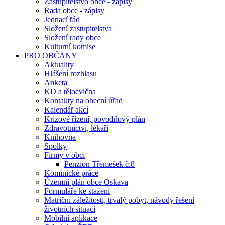
Zastupitelstvo obce - zápisy
Rada obce - zápisy
Jednací řád
Složení zastupitelstva
Složení rady obce
Kulturní komise
PRO OBČANY
Aktuality
Hlášení rozhlasu
Anketa
KD a tělocvična
Kontakty na obecní úřad
Kalendář akcí
Krizové řízení, povodňový plán
Zdravotnictví, lékaři
Knihovna
Spolky
Firmy v obci
Penzion Třemešek č.8
Kominické práce
Územní plán obce Oskava
Formuláře ke stažení
Matriční záležitosti, trvalý pobyt, návody řešení
životních situací
Mobilní aplikace