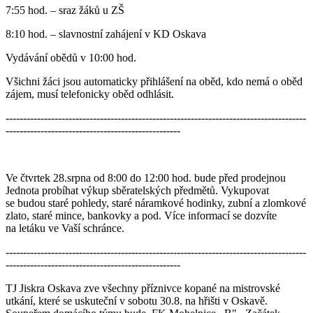
7:55 hod. – sraz žáků u ZŠ
8:10 hod. – slavnostní zahájení v KD Oskava
Vydávání obědů v 10:00 hod.
Všichni žáci jsou automaticky přihlášení na oběd, kdo nemá o oběd
zájem, musí telefonicky oběd odhlásit.
--------------------------------------------------------------------------------------
--------------------------------------------------
Ve čtvrtek 28.srpna od 8:00 do 12:00 hod. bude před prodejnou
Jednota probíhat výkup sběratelských předmětů. Vykupovat
se budou staré pohledy, staré náramkové hodinky, zubní a zlomkové
zlato, staré mince, bankovky a pod. Více informací se dozvíte
na letáku ve Vaší schránce.
--------------------------------------------------------------------------------------
--------------------------------------------------
TJ Jiskra Oskava zve všechny příznivce kopané na mistrovské
utkání, které se uskuteční v sobotu 30.8. na hřišti v Oskavě.