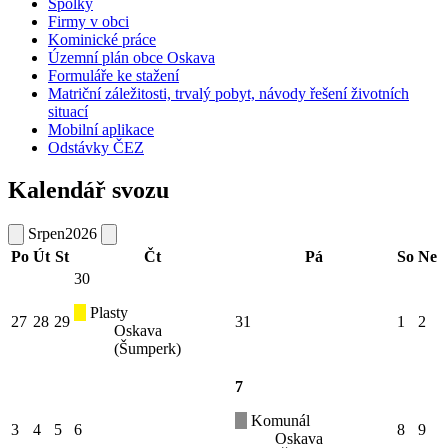
Spolky
Firmy v obci
Kominické práce
Územní plán obce Oskava
Formuláře ke stažení
Matriční záležitosti, trvalý pobyt, návody řešení životních
situací
Mobilní aplikace
Odstávky ČEZ
Kalendář svozu
Srpen
2026
Po
Út
St
Čt
Pá
So
Ne
30
Plasty
27
28
29
31
1
2
Oskava
(Šumperk)
7
Komunál
3
4
5
6
8
9
Oskava