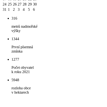
24
25
26
27
28
29
30
31
1
2
3
4
5
6
316
metrů nadmořské
výšky
1344
První písemná
zmínka
1277
Počet obyvatel
k roku 2021
5948
rozloha obce
v hektarech