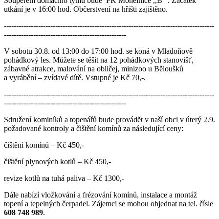
Soupeřem domácího týmu bude FK Mohelnice ,,B" . Začátek
utkání je v 16:00 hod. Občerstvení na hřišti zajištěno.
--------------------------------------------------------------------------------------
--------------------------------------------------
V sobotu 30.8. od 13:00 do 17:00 hod. se koná v Mladoňově
pohádkový les. Můžete se těšit na 12 pohádkových stanovišť,
zábavné atrakce, malování na obličej, minizoo u Běloušků
a vyrábění – zvídavé dítě. Vstupné je Kč 70,-.
--------------------------------------------------------------------------------------
--------------------------------------------------
Sdružení kominíků a topenářů bude provádět v naší obci v úterý 2.9.
požadované kontroly a čištění komínů za následující ceny:
čištění komínů – Kč 450,-
čištění plynových kotlů – Kč 450,-
revize kotlů na tuhá paliva – Kč 1300,-
Dále nabízí vložkování a frézování komínů, instalace a montáž
topení a tepelných čerpadel. Zájemci se mohou objednat na tel. čísle
608 748 989
.