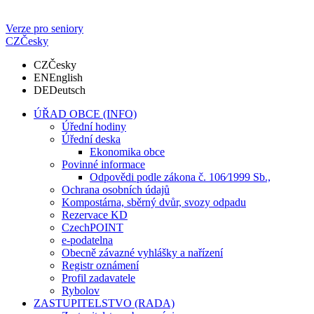
Verze pro seniory
CZ
Česky
CZ
Česky
EN
English
DE
Deutsch
ÚŘAD OBCE (INFO)
Úřední hodiny
Úřední deska
Ekonomika obce
Povinné informace
Odpovědi podle zákona č. 106⁄1999 Sb.,
Ochrana osobních údajů
Kompostárna, sběrný dvůr, svozy odpadu
Rezervace KD
CzechPOINT
e-podatelna
Obecně závazné vyhlášky a nařízení
Registr oznámení
Profil zadavatele
Rybolov
ZASTUPITELSTVO (RADA)