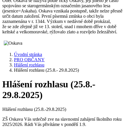
Obec Oskava se nazývá podle říčky Oskavy, její jméno je často
spojováno se starogermánským označením jasanového lesa
(jesenice=Askaha). Oskava vznikala postupně, takže nelze přesně
určit datum založení. První písemná zmínka o obci byla
zaznamenána v r. 1344. Výzkum v nedávné době prokázal,
že se zde zřejmě již ve 13. století, snad i mnohem dříve v době
keltské a velkomoravské, rýžovalo zlato a rozvíjelo železářství.
Úvodní stránka
PRO OBČANY
Hlášení rozhlasu
Hlášení rozhlasu (25.8.- 29.8.2025)
Hlášení rozhlasu (25.8.-
29.8.2025)
Hlášení rozhlasu (25.8.-29.8.2025)
ZŠ Oskava Vás srdečně zve na slavnostní zahájení školního roku
2025/2026. Rádi Vás přivítáme v pondělí 1.9.