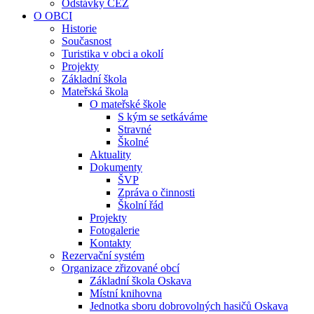
Odstávky ČEZ
O OBCI
Historie
Současnost
Turistika v obci a okolí
Projekty
Základní škola
Mateřská škola
O mateřské škole
S kým se setkáváme
Stravné
Školné
Aktuality
Dokumenty
ŠVP
Zpráva o činnosti
Školní řád
Projekty
Fotogalerie
Kontakty
Rezervační systém
Organizace zřizované obcí
Základní škola Oskava
Místní knihovna
Jednotka sboru dobrovolných hasičů Oskava