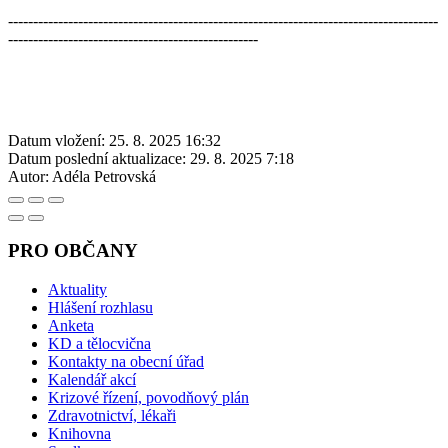
--------------------------------------------------------------------------------------
--------------------------------------------------
Datum vložení:
25. 8. 2025 16:32
Datum poslední aktualizace:
29. 8. 2025 7:18
Autor:
Adéla Petrovská
PRO OBČANY
Aktuality
Hlášení rozhlasu
Anketa
KD a tělocvična
Kontakty na obecní úřad
Kalendář akcí
Krizové řízení, povodňový plán
Zdravotnictví, lékaři
Knihovna