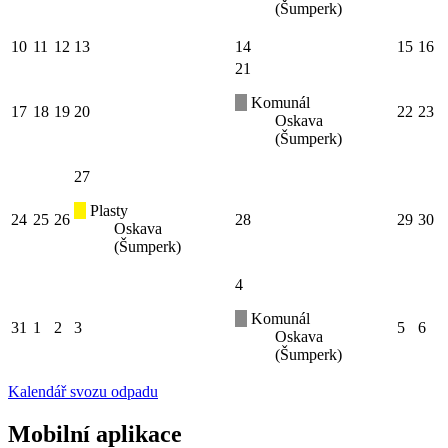
(Šumperk)
10
11
12
13
14
15
16
21
Komunál
17
18
19
20
22
23
Oskava
(Šumperk)
27
Plasty
24
25
26
28
29
30
Oskava
(Šumperk)
4
Komunál
31
1
2
3
5
6
Oskava
(Šumperk)
Kalendář svozu odpadu
Mobilní aplikace