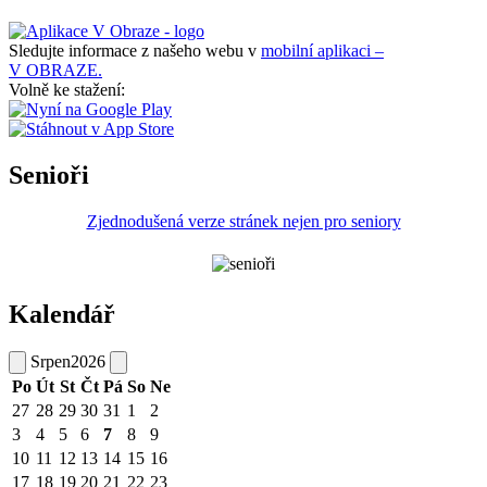
Sledujte informace z našeho webu v
mobilní aplikaci –
V OBRAZE.
Volně ke stažení:
Senioři
Zjednodušená verze stránek nejen pro seniory
Kalendář
Srpen
2026
Po
Út
St
Čt
Pá
So
Ne
27
28
29
30
31
1
2
3
4
5
6
7
8
9
10
11
12
13
14
15
16
17
18
19
20
21
22
23