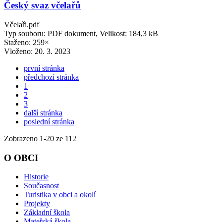
Český svaz včelařů
Včelaři.pdf
Typ souboru: PDF dokument, Velikost: 184,3 kB
Staženo: 259×
Vloženo:
20. 3. 2023
první stránka
předchozí stránka
1
2
3
další stránka
poslední stránka
Zobrazeno
1
-
20
ze 112
O OBCI
Historie
Současnost
Turistika v obci a okolí
Projekty
Základní škola
Mateřská škola