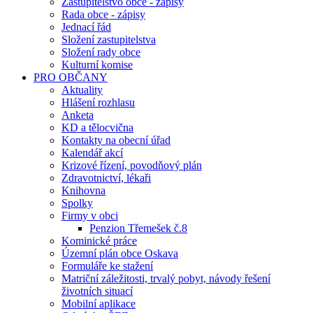
Zastupitelstvo obce - zápisy
Rada obce - zápisy
Jednací řád
Složení zastupitelstva
Složení rady obce
Kulturní komise
PRO OBČANY
Aktuality
Hlášení rozhlasu
Anketa
KD a tělocvična
Kontakty na obecní úřad
Kalendář akcí
Krizové řízení, povodňový plán
Zdravotnictví, lékaři
Knihovna
Spolky
Firmy v obci
Penzion Třemešek č.8
Kominické práce
Územní plán obce Oskava
Formuláře ke stažení
Matriční záležitosti, trvalý pobyt, návody řešení
životních situací
Mobilní aplikace