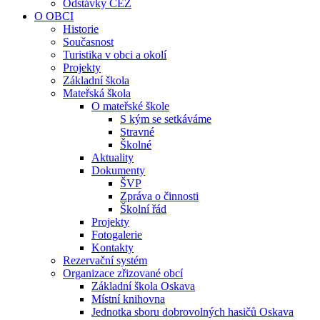
Odstávky ČEZ
O OBCI
Historie
Současnost
Turistika v obci a okolí
Projekty
Základní škola
Mateřská škola
O mateřské škole
S kým se setkáváme
Stravné
Školné
Aktuality
Dokumenty
ŠVP
Zpráva o činnosti
Školní řád
Projekty
Fotogalerie
Kontakty
Rezervační systém
Organizace zřizované obcí
Základní škola Oskava
Místní knihovna
Jednotka sboru dobrovolných hasičů Oskava