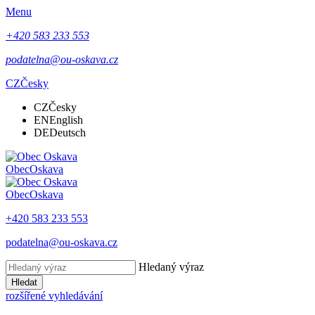
Menu
+420 583 233 553
podatelna@ou-oskava.cz
CZ
Česky
CZ
Česky
EN
English
DE
Deutsch
Obec
Oskava
Obec
Oskava
+420 583 233 553
podatelna@ou-oskava.cz
Hledaný výraz
Hledat
rozšířené vyhledávání