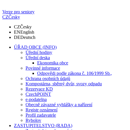
Verze pro seniory
CZ
Česky
CZ
Česky
EN
English
DE
Deutsch
ÚŘAD OBCE (INFO)
Úřední hodiny
Úřední deska
Ekonomika obce
Povinné informace
Odpovědi podle zákona č. 106⁄1999 Sb.,
Ochrana osobních údajů
Kompostárna, sběrný dvůr, svozy odpadu
Rezervace KD
CzechPOINT
e-podatelna
Obecně závazné vyhlášky a nařízení
Registr oznámení
Profil zadavatele
Rybolov
ZASTUPITELSTVO (RADA)