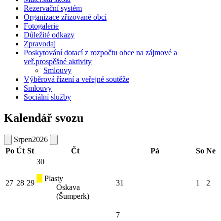
Rezervační systém
Organizace zřizované obcí
Fotogalerie
Důležité odkazy
Zpravodaj
Poskytování dotací z rozpočtu obce na zájmové a
veř.prospěšné aktivity
Smlouvy
Výběrová řízení a veřejné soutěže
Smlouvy
Sociální služby
Kalendář svozu
Srpen
2026
Po
Út
St
Čt
Pá
So
Ne
30
Plasty
27
28
29
31
1
2
Oskava
(Šumperk)
7