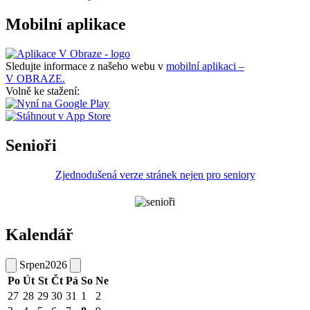
Mobilní aplikace
Sledujte informace z našeho webu v
mobilní aplikaci –
V OBRAZE.
Volně ke stažení:
Senioři
Zjednodušená verze stránek nejen pro seniory
Kalendář
Srpen
2026
Po
Út
St
Čt
Pá
So
Ne
27
28
29
30
31
1
2