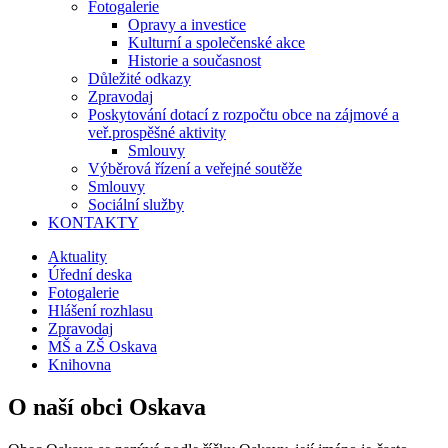
Fotogalerie
Opravy a investice
Kulturní a společenské akce
Historie a současnost
Důležité odkazy
Zpravodaj
Poskytování dotací z rozpočtu obce na zájmové a
veř.prospěšné aktivity
Smlouvy
Výběrová řízení a veřejné soutěže
Smlouvy
Sociální služby
KONTAKTY
Aktuality
Úřední deska
Fotogalerie
Hlášení rozhlasu
Zpravodaj
MŠ a ZŠ Oskava
Knihovna
O naší obci Oskava