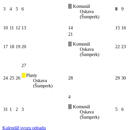
Komunál
3
4
5
6
8
9
Oskava
(Šumperk)
10
11
12
13
14
15
16
21
Komunál
17
18
19
20
22
23
Oskava
(Šumperk)
27
Plasty
24
25
26
28
29
30
Oskava
(Šumperk)
4
Komunál
31
1
2
3
5
6
Oskava
(Šumperk)
Kalendář svozu odpadu