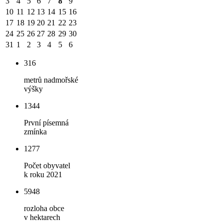
3
4
5
6
7
8
9
10
11
12
13
14
15
16
17
18
19
20
21
22
23
24
25
26
27
28
29
30
31
1
2
3
4
5
6
316
metrů nadmořské
výšky
1344
První písemná
zmínka
1277
Počet obyvatel
k roku 2021
5948
rozloha obce
v hektarech