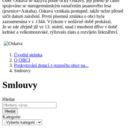
Obec Oskava se nazývá podle říčky Oskavy, její jméno je často
spojováno se starogermánským označením jasanového lesa
(jesenice=Askaha). Oskava vznikala postupně, takže nelze přesně
určit datum založení. První písemná zmínka o obci byla
zaznamenána v r. 1344. Výzkum v nedávné době prokázal,
že se zde zřejmě již ve 13. století, snad i mnohem dříve v době
keltské a velkomoravské, rýžovalo zlato a rozvíjelo železářství.
Úvodní stránka
O OBCI
Poskytování dotací z rozpočtu obce na...
Smlouvy
Smlouvy
Hledat
Hledat
Kategorie