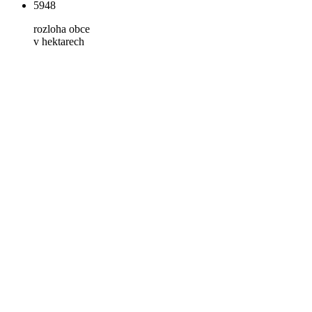
5948
rozloha obce
v hektarech