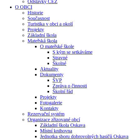
Odstávky ČEZ
O OBCI
Historie
Současnost
Turistika v obci a okolí
Projekty
Základní škola
Mateřská škola
O mateřské škole
S kým se setkáváme
Stravné
Školné
Aktuality
Dokumenty
ŠVP
Zpráva o činnosti
Školní řád
Projekty
Fotogalerie
Kontakty
Rezervační systém
Organizace zřizované obcí
Základní škola Oskava
Místní knihovna
Jednotka sboru dobrovolných hasičů Oskava