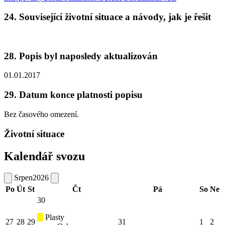
24. Související životní situace a návody, jak je řešit
28. Popis byl naposledy aktualizován
01.01.2017
29. Datum konce platnosti popisu
Bez časového omezení.
Životní situace
Kalendář svozu
Srpen
2026
Po
Út
St
Čt
Pá
So
Ne
30
Plasty
27
28
29
31
1
2