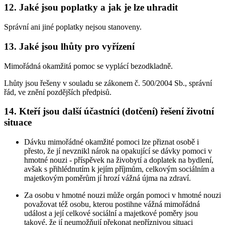
12. Jaké jsou poplatky a jak je lze uhradit
Správní ani jiné poplatky nejsou stanoveny.
13. Jaké jsou lhůty pro vyřízení
Mimořádná okamžitá pomoc se vyplácí bezodkladně.
Lhůty jsou řešeny v souladu se zákonem č. 500/2004 Sb., správní
řád, ve znění pozdějších předpisů.
14. Kteří jsou další účastníci (dotčení) řešení životní
situace
Dávku mimořádné okamžité pomoci lze přiznat osobě i
přesto, že jí nevznikl nárok na opakující se dávky pomoci v
hmotné nouzi - příspěvek na živobytí a doplatek na bydlení,
avšak s přihlédnutím k jejím příjmům, celkovým sociálním a
majetkovým poměrům jí hrozí vážná újma na zdraví.
Za osobu v hmotné nouzi může orgán pomoci v hmotné nouzi
považovat též osobu, kterou postihne vážná mimořádná
událost a její celkové sociální a majetkové poměry jsou
takové, že jí neumožňují překonat nepříznivou situaci