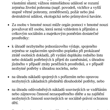
vlastními silami; vážnou mimořádnou událostí se rozumí
zejména živelní pohroma (např. povodeň, vichřice a vyšší
stupně větrné pohromy, zemětřesení), požár nebo jiná
destruktivní událost, ekologická nebo průmyslová havárie.
Za osobu v hmotné nouzi může orgán pomoci v hmotné nouzi
považovat též osobu, která nemá vzhledem k příjmům a
celkovým sociálním a majetkovým poměrům dostatečné
prostředky:
k úhradě nezbytného jednorázového výdaje, spojeného
zejména se zaplacením správního poplatku při prokázané
ztrátě osobních dokladů, při vydání duplikátu rodného listu
nebo dokladů potřebných k přijetí do zaměstnání, s úhradou
jízdného v případě ztráty peněžních prostředků, a v případě
nezbytné potřeby s úhradou noclehu, nebo
na úhradu nákladů spojených s pořízením nebo opravou
nezbytných základních předmětů dlouhodobé potřeby, nebo
na úhradu odůvodněných nákladů souvisejících se vzděláním
nebo zájmovou činností nezaopatřeného dítěte a na zajištění
nezbytných činností souvisejících se sociálně-právní ochranou
dětí.