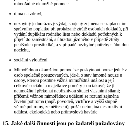
mimořádné okamžité pomoci:
újma na zdraví,
nezbytný jednorázový výdaj, spojený zejména se zaplacením
správního poplatku při prokázané ztrátě osobních dokladů, při
vydání duplikátu rodného listu nebo dokladů potřebných k
přijetí do zaměstnání, s úhradou jízdného v případě ztráty
peněžních prostředků, a v případě nezbytné potřeby s úhradou
noclehu,
sociální vyloučení.
Mimořádnou okamžitou pomoc lze poskytnout pouze jedné z
osob společně posuzovaných, jde-li o stav hmotné nouze u
osoby, kterou postihne vážná mimořádná událost a její
celkové sociální a majetkové poměry jsou takové, že jí
neumožňují překonat nepříznivou situaci vlastními silami;
přičemž vážnou mimořádnou událostí se rozumí zejména
živelní pohroma (např. povodeň, vichřice a vyšší stupně
větrné pohromy, zemětřesení), požár nebo jiná destruktivní
událost, ekologická nebo průmyslová havárie.
15. Jaké další činnosti jsou po žadateli požadovány