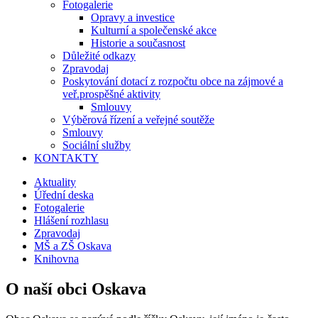
Fotogalerie
Opravy a investice
Kulturní a společenské akce
Historie a současnost
Důležité odkazy
Zpravodaj
Poskytování dotací z rozpočtu obce na zájmové a
veř.prospěšné aktivity
Smlouvy
Výběrová řízení a veřejné soutěže
Smlouvy
Sociální služby
KONTAKTY
Aktuality
Úřední deska
Fotogalerie
Hlášení rozhlasu
Zpravodaj
MŠ a ZŠ Oskava
Knihovna
O naší obci Oskava