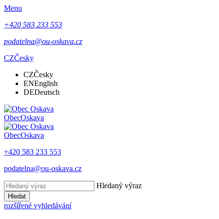
Menu
+420 583 233 553
podatelna@ou-oskava.cz
CZ
Česky
CZ
Česky
EN
English
DE
Deutsch
Obec
Oskava
Obec
Oskava
+420 583 233 553
podatelna@ou-oskava.cz
Hledaný výraz
Hledat
rozšířené vyhledávání