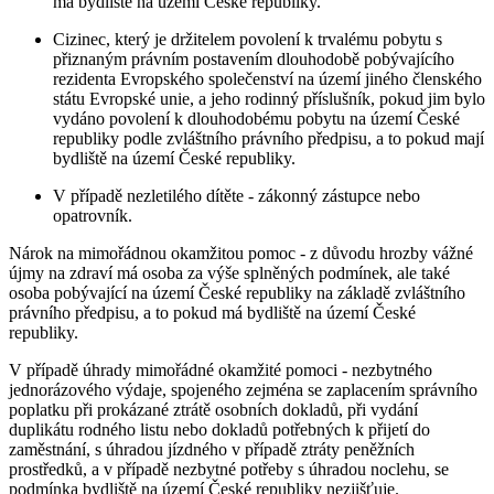
má bydliště na území České republiky.
Cizinec, který je držitelem povolení k trvalému pobytu s
přiznaným právním postavením dlouhodobě pobývajícího
rezidenta Evropského společenství na území jiného členského
státu Evropské unie, a jeho rodinný příslušník, pokud jim bylo
vydáno povolení k dlouhodobému pobytu na území České
republiky podle zvláštního právního předpisu, a to pokud mají
bydliště na území České republiky.
V případě nezletilého dítěte - zákonný zástupce nebo
opatrovník.
Nárok na mimořádnou okamžitou pomoc - z důvodu hrozby vážné
újmy na zdraví má osoba za výše splněných podmínek, ale také
osoba pobývající na území České republiky na základě zvláštního
právního předpisu, a to pokud má bydliště na území České
republiky.
V případě úhrady mimořádné okamžité pomoci - nezbytného
jednorázového výdaje, spojeného zejména se zaplacením správního
poplatku při prokázané ztrátě osobních dokladů, při vydání
duplikátu rodného listu nebo dokladů potřebných k přijetí do
zaměstnání, s úhradou jízdného v případě ztráty peněžních
prostředků, a v případě nezbytné potřeby s úhradou noclehu, se
podmínka bydliště na území České republiky nezjišťuje.