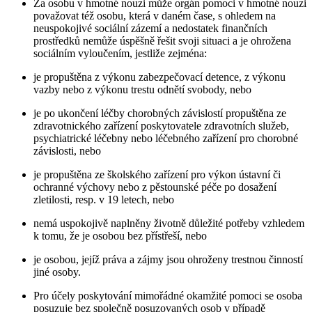
Za osobu v hmotné nouzi může orgán pomoci v hmotné nouzi
považovat též osobu, která v daném čase, s ohledem na
neuspokojivé sociální zázemí a nedostatek finančních
prostředků nemůže úspěšně řešit svoji situaci a je ohrožena
sociálním vyloučením, jestliže zejména:
je propuštěna z výkonu zabezpečovací detence, z výkonu
vazby nebo z výkonu trestu odnětí svobody, nebo
je po ukončení léčby chorobných závislostí propuštěna ze
zdravotnického zařízení poskytovatele zdravotních služeb,
psychiatrické léčebny nebo léčebného zařízení pro chorobné
závislosti, nebo
je propuštěna ze školského zařízení pro výkon ústavní či
ochranné výchovy nebo z pěstounské péče po dosažení
zletilosti, resp. v 19 letech, nebo
nemá uspokojivě naplněny životně důležité potřeby vzhledem
k tomu, že je osobou bez přístřeší, nebo
je osobou, jejíž práva a zájmy jsou ohroženy trestnou činností
jiné osoby.
Pro účely poskytování mimořádné okamžité pomoci se osoba
posuzuje bez společně posuzovaných osob v případě