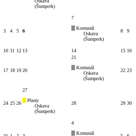
Oskava
(Šumperk)
7
Komunál
3
4
5
6
8
9
Oskava
(Šumperk)
10
11
12
13
14
15
16
21
Komunál
17
18
19
20
22
23
Oskava
(Šumperk)
27
Plasty
24
25
26
28
29
30
Oskava
(Šumperk)
4
Komunál
31
1
2
3
5
6