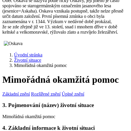
Obec Oskava se nazývá podle říčky Oskavy, její jméno je často
spojováno se starogermánským označením jasanového lesa
(jesenice=Askaha). Oskava vznikala postupně, takže nelze přesně
určit datum založení. První písemná zmínka o obci byla
zaznamenána v r. 1344. Výzkum v nedávné době prokázal,
že se zde zřejmě již ve 13. století, snad i mnohem dříve v době
keltské a velkomoravské, rýžovalo zlato a rozvíjelo železářství.
Úvodní stránka
Životní situace
Mimořádná okamžitá pomoc
Mimořádná okamžitá pomoc
Základní znění
Rozšířené znění
Úplné znění
3. Pojmenování (název) životní situace
Mimořádná okamžitá pomoc
4. Základní informace k životní situaci