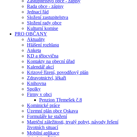
Zastupitelstvo obce - zápisy
Rada obce - zápisy
Jednací řád
Složení zastupitelstva
Složení rady obce
Kulturní komise
PRO OBČANY
Aktuality
Hlášení rozhlasu
Anketa
KD a tělocvična
Kontakty na obecní úřad
Kalendář akcí
Krizové řízení, povodňový plán
Zdravotnictví, lékaři
Knihovna
Spolky
Firmy v obci
Penzion Třemešek č.8
Kominické práce
Územní plán obce Oskava
Formuláře ke stažení
Matriční záležitosti, trvalý pobyt, návody řešení
životních situací
Mobilní aplikace