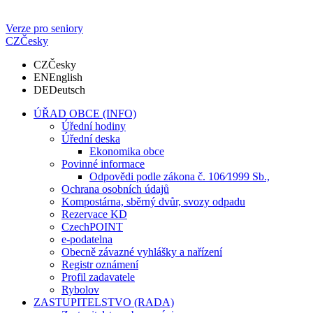
Verze pro seniory
CZ
Česky
CZ
Česky
EN
English
DE
Deutsch
ÚŘAD OBCE (INFO)
Úřední hodiny
Úřední deska
Ekonomika obce
Povinné informace
Odpovědi podle zákona č. 106⁄1999 Sb.,
Ochrana osobních údajů
Kompostárna, sběrný dvůr, svozy odpadu
Rezervace KD
CzechPOINT
e-podatelna
Obecně závazné vyhlášky a nařízení
Registr oznámení
Profil zadavatele
Rybolov
ZASTUPITELSTVO (RADA)