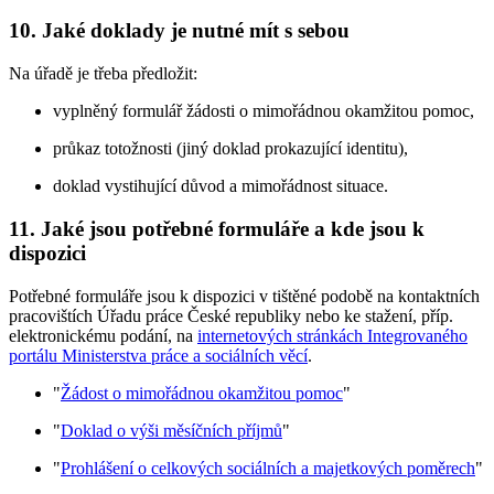
10. Jaké doklady je nutné mít s sebou
Na úřadě je třeba předložit:
vyplněný formulář žádosti o mimořádnou okamžitou pomoc,
průkaz totožnosti (jiný doklad prokazující identitu),
doklad vystihující důvod a mimořádnost situace.
11. Jaké jsou potřebné formuláře a kde jsou k
dispozici
Potřebné formuláře jsou k dispozici v tištěné podobě na kontaktních
pracovištích Úřadu práce České republiky nebo ke stažení, příp.
elektronickému podání, na
internetových stránkách Integrovaného
portálu Ministerstva práce a sociálních věcí
.
"
Žádost o mimořádnou okamžitou pomoc
"
"
Doklad o výši měsíčních příjmů
"
"
Prohlášení o celkových sociálních a majetkových poměrech
"