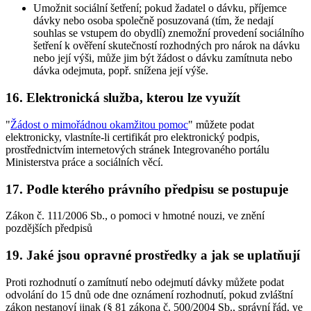
Umožnit sociální šetření; pokud žadatel o dávku, příjemce
dávky nebo osoba společně posuzovaná (tím, že nedají
souhlas se vstupem do obydlí) znemožní provedení sociálního
šetření k ověření skutečností rozhodných pro nárok na dávku
nebo její výši, může jim být žádost o dávku zamítnuta nebo
dávka odejmuta, popř. snížena její výše.
16. Elektronická služba, kterou lze využít
"
Žádost o mimořádnou okamžitou pomoc
" můžete podat
elektronicky, vlastníte-li certifikát pro elektronický podpis,
prostřednictvím internetových stránek Integrovaného portálu
Ministerstva práce a sociálních věcí.
17. Podle kterého právního předpisu se postupuje
Zákon č. 111/2006 Sb., o pomoci v hmotné nouzi, ve znění
pozdějších předpisů
19. Jaké jsou opravné prostředky a jak se uplatňují
Proti rozhodnutí o zamítnutí nebo odejmutí dávky můžete podat
odvolání do 15 dnů ode dne oznámení rozhodnutí, pokud zvláštní
zákon nestanoví jinak (§ 81 zákona č. 500/2004 Sb., správní řád, ve