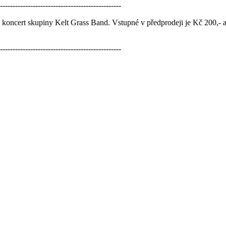
------------------------------------------------
koncert skupiny Kelt Grass Band. Vstupné v předprodeji je Kč 200,- a 
------------------------------------------------