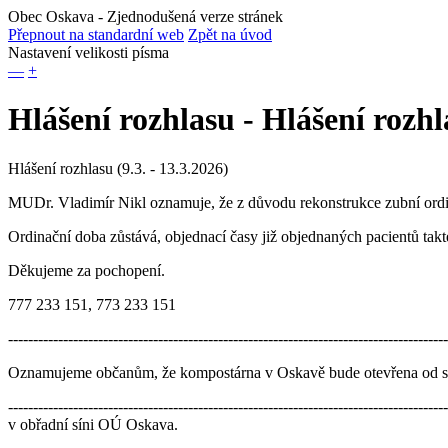
Obec Oskava
- Zjednodušená verze stránek
Přepnout na standardní web
Zpět na úvod
Nastavení velikosti písma
—
+
Hlášení rozhlasu - Hlášení rozhla
Hlášení rozhlasu (9.3. - 13.3.2026)
MUDr. Vladimír Nikl oznamuje, že z důvodu rekonstrukce zubní ordi
Ordinační doba zůstává, objednací časy již objednaných pacientů takt
Děkujeme za pochopení.
777 233 151, 773 233 151
----------------------------------------------------------------------------------------
Oznamujeme občanům, že kompostárna v Oskavě bude otevřena od st
------------------------------------------------------------------------------
v obřadní síni OÚ Oskava.