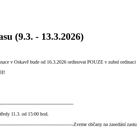
su (9.3. - 13.3.2026)
nace v Oskavě bude od 16.3.2026 ordinovat POUZE v zubní ordinaci v
éž!
------------------------------------------------
ředy 11.3. od 15:00 hod.
----------------------------------------------------------Zveme občany na zasedá