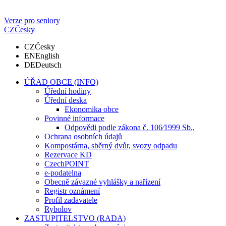
Verze pro seniory
CZ
Česky
CZ
Česky
EN
English
DE
Deutsch
ÚŘAD OBCE (INFO)
Úřední hodiny
Úřední deska
Ekonomika obce
Povinné informace
Odpovědi podle zákona č. 106⁄1999 Sb.,
Ochrana osobních údajů
Kompostárna, sběrný dvůr, svozy odpadu
Rezervace KD
CzechPOINT
e-podatelna
Obecně závazné vyhlášky a nařízení
Registr oznámení
Profil zadavatele
Rybolov
ZASTUPITELSTVO (RADA)