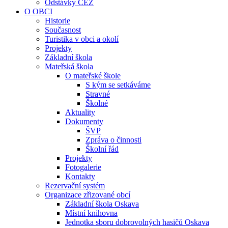
Odstávky ČEZ
O OBCI
Historie
Současnost
Turistika v obci a okolí
Projekty
Základní škola
Mateřská škola
O mateřské škole
S kým se setkáváme
Stravné
Školné
Aktuality
Dokumenty
ŠVP
Zpráva o činnosti
Školní řád
Projekty
Fotogalerie
Kontakty
Rezervační systém
Organizace zřizované obcí
Základní škola Oskava
Místní knihovna
Jednotka sboru dobrovolných hasičů Oskava