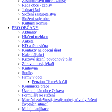
Zastupitelstvo obce - zápisy
Rada obce - zápisy
Jednací řád
Složení zastupitelstva
Složení rady obce
Kulturní komise
PRO OBČANY
Aktuality
Hlášení rozhlasu
Anketa
KD a tělocvična
Kontakty na obecní úřad
Kalendář akcí
Krizové řízení, povodňový plán
Zdravotnictví, lékaři
Knihovna
Spolky
Firmy v obci
Penzion Třemešek č.8
Kominické práce
Územní plán obce Oskava
Formuláře ke stažení
Matriční záležitosti, trvalý pobyt, návody řešení
životních situací
Mobilní aplikace