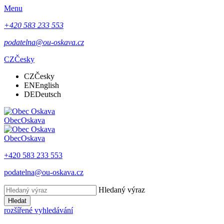
Menu
+420 583 233 553
podatelna@ou-oskava.cz
CZ
Česky
CZ
Česky
EN
English
DE
Deutsch
Obec
Oskava
Obec
Oskava
+420 583 233 553
podatelna@ou-oskava.cz
Hledaný výraz
Hledat
rozšířené vyhledávání