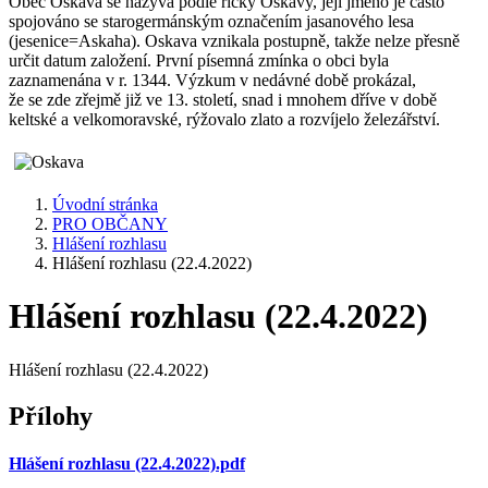
Obec Oskava se nazývá podle říčky Oskavy, její jméno je často
spojováno se starogermánským označením jasanového lesa
(jesenice=Askaha). Oskava vznikala postupně, takže nelze přesně
určit datum založení. První písemná zmínka o obci byla
zaznamenána v r. 1344. Výzkum v nedávné době prokázal,
že se zde zřejmě již ve 13. století, snad i mnohem dříve v době
keltské a velkomoravské, rýžovalo zlato a rozvíjelo železářství.
Úvodní stránka
PRO OBČANY
Hlášení rozhlasu
Hlášení rozhlasu (22.4.2022)
Hlášení rozhlasu (22.4.2022)
Hlášení rozhlasu (22.4.2022)
Přílohy
Hlášení rozhlasu (22.4.2022).pdf