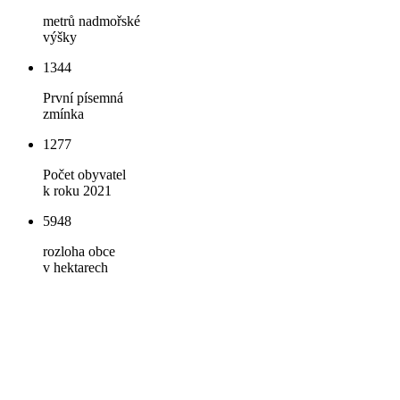
metrů nadmořské
výšky
1344
První písemná
zmínka
1277
Počet obyvatel
k roku 2021
5948
rozloha obce
v hektarech