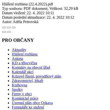
Hlášení rozhlasu (22.4.2022).pdf
Typ souboru: PDF dokument, Velikost: 32,29 kB
Datum vložení:
22. 4. 2022 10:11
Datum poslední aktualizace:
22. 4. 2022 10:12
Autor:
Adéla Petrovská
PRO OBČANY
Aktuality
Hlášení rozhlasu
Anketa
KD a tělocvična
Kontakty na obecní úřad
Kalendář akcí
Krizové řízení, povodňový plán
Zdravotnictví, lékaři
Knihovna
Spolky
Firmy v obci
Kominické práce
Územní plán obce Oskava
Formuláře ke stažení