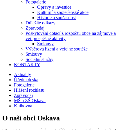
Fotogalerie
Opravy a investice
Kulturní a společenské akce
Historie a současnost
Důležité odkazy
Zpravodaj
Poskytování dotací z rozpočtu obce na zájmové a
veř.prospěšné aktivity
Smlouvy
Výběrová řízení a veřejné soutěže
Smlouvy
Sociální služby
KONTAKTY
Aktuality
Úřední deska
Fotogalerie
Hlášení rozhlasu
Zpravodaj
MŠ a ZŠ Oskava
Knihovna
O naší obci Oskava