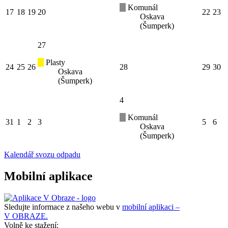
Komunál
17
18
19
20
22
23
Oskava
(Šumperk)
27
Plasty
24
25
26
28
29
30
Oskava
(Šumperk)
4
Komunál
31
1
2
3
5
6
Oskava
(Šumperk)
Kalendář svozu odpadu
Mobilní aplikace
Sledujte informace z našeho webu v
mobilní aplikaci –
V OBRAZE.
Volně ke stažení: