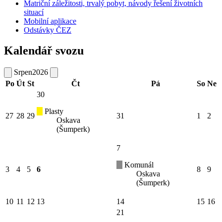
Matriční záležitosti, trvalý pobyt, návody řešení životních
situací
Mobilní aplikace
Odstávky ČEZ
Kalendář svozu
Srpen
2026
Po
Út
St
Čt
Pá
So
Ne
30
Plasty
27
28
29
31
1
2
Oskava
(Šumperk)
7
Komunál
3
4
5
6
8
9
Oskava
(Šumperk)
10
11
12
13
14
15
16
21