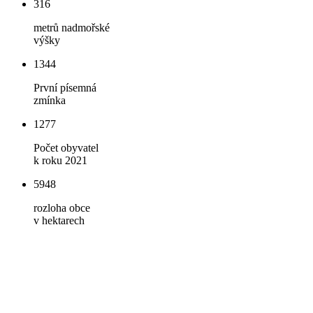
316
metrů nadmořské
výšky
1344
První písemná
zmínka
1277
Počet obyvatel
k roku 2021
5948
rozloha obce
v hektarech