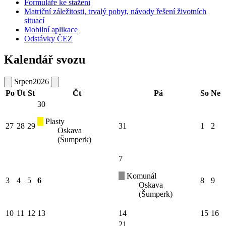
Formuláře ke stažení
Matriční záležitosti, trvalý pobyt, návody řešení životních
situací
Mobilní aplikace
Odstávky ČEZ
Kalendář svozu
Srpen
2026
Po
Út
St
Čt
Pá
So
Ne
30
Plasty
27
28
29
31
1
2
Oskava
(Šumperk)
7
Komunál
3
4
5
6
8
9
Oskava
(Šumperk)
10
11
12
13
14
15
16
21