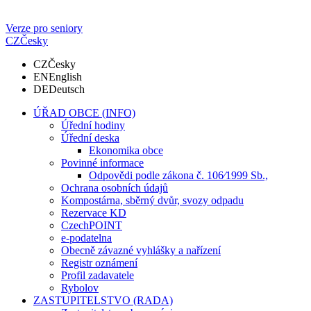
Verze pro seniory
CZ
Česky
CZ
Česky
EN
English
DE
Deutsch
ÚŘAD OBCE (INFO)
Úřední hodiny
Úřední deska
Ekonomika obce
Povinné informace
Odpovědi podle zákona č. 106⁄1999 Sb.,
Ochrana osobních údajů
Kompostárna, sběrný dvůr, svozy odpadu
Rezervace KD
CzechPOINT
e-podatelna
Obecně závazné vyhlášky a nařízení
Registr oznámení
Profil zadavatele
Rybolov
ZASTUPITELSTVO (RADA)