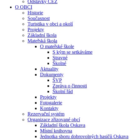
Odstávky ČEZ
O OBCI
Historie
Současnost
Turistika v obci a okolí
Projekty
Základní škola
Mateřská škola
O mateřské škole
S kým se setkáváme
Stravné
Školné
Aktuality
Dokumenty
ŠVP
Zpráva o činnosti
Školní řád
Projekty
Fotogalerie
Kontakty
Rezervační systém
Organizace zřizované obcí
Základní škola Oskava
Místní knihovna
Jednotka sboru dobrovolných hasičů Oskava