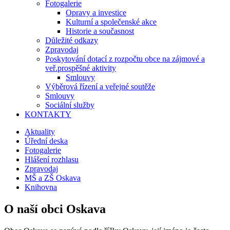
Fotogalerie
Opravy a investice
Kulturní a společenské akce
Historie a současnost
Důležité odkazy
Zpravodaj
Poskytování dotací z rozpočtu obce na zájmové a
veř.prospěšné aktivity
Smlouvy
Výběrová řízení a veřejné soutěže
Smlouvy
Sociální služby
KONTAKTY
Aktuality
Úřední deska
Fotogalerie
Hlášení rozhlasu
Zpravodaj
MŠ a ZŠ Oskava
Knihovna
O naší obci Oskava