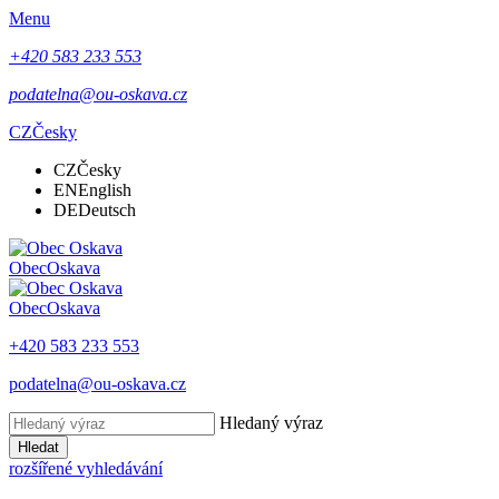
Menu
+420 583 233 553
podatelna@ou-oskava.cz
CZ
Česky
CZ
Česky
EN
English
DE
Deutsch
Obec
Oskava
Obec
Oskava
+420 583 233 553
podatelna@ou-oskava.cz
Hledaný výraz
Hledat
rozšířené vyhledávání