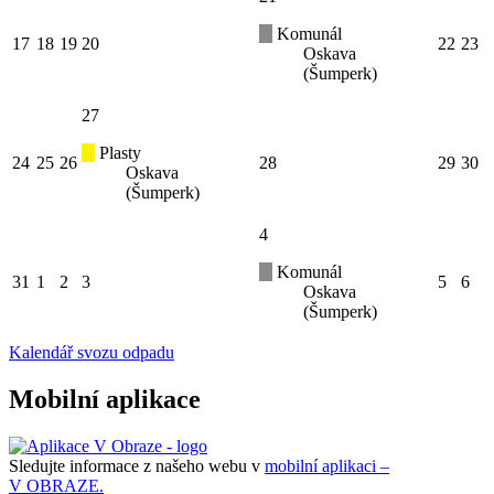
Komunál
17
18
19
20
22
23
Oskava
(Šumperk)
27
Plasty
24
25
26
28
29
30
Oskava
(Šumperk)
4
Komunál
31
1
2
3
5
6
Oskava
(Šumperk)
Kalendář svozu odpadu
Mobilní aplikace
Sledujte informace z našeho webu v
mobilní aplikaci –
V OBRAZE.