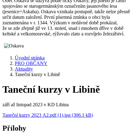
Obec Oskava se nazývá podle říčky Oskavy, její jméno je často
spojováno se starogermánským označením jasanového lesa
(jesenice=Askaha). Oskava vznikala postupně, takže nelze přesně
určit datum založení. První písemná zmínka o obci byla
zaznamenána v r. 1344. Výzkum v nedávné době prokázal,
že se zde zřejmě již ve 13. století, snad i mnohem dříve v době
keltské a velkomoravské, rýžovalo zlato a rozvíjelo železářství.
Úvodní stránka
PRO OBČANY
Aktuality
Taneční kurzy v Libině
Taneční kurzy v Libině
září až listopad 2023 v KD Libina
Taneční kurzy 2023 A2.pdf (1).jpg (306.1 kB)
Přílohy