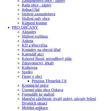
Zastupitelstvo obce - zápisy
Rada obce - zápisy
Jednací řád
Složení zastupitelstva
Složení rady obce
Kulturní komise
PRO OBČANY
Aktuality
Hlášení rozhlasu
Anketa
KD a tělocvična
Kontakty na obecní úřad
Kalendář akcí
Krizové řízení, povodňový plán
Zdravotnictví, lékaři
Knihovna
Spolky
Firmy v obci
Penzion Třemešek č.8
Kominické práce
Územní plán obce Oskava
Formuláře ke stažení
Matriční záležitosti, trvalý pobyt, návody řešení
životních situací
Mobilní aplikace