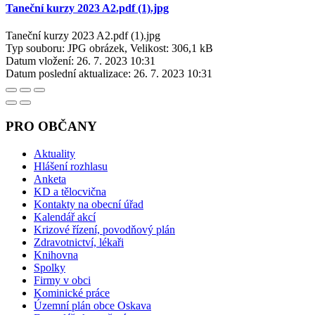
Taneční kurzy 2023 A2.pdf (1).jpg
Taneční kurzy 2023 A2.pdf (1).jpg
Typ souboru: JPG obrázek, Velikost: 306,1 kB
Datum vložení:
26. 7. 2023 10:31
Datum poslední aktualizace:
26. 7. 2023 10:31
PRO OBČANY
Aktuality
Hlášení rozhlasu
Anketa
KD a tělocvična
Kontakty na obecní úřad
Kalendář akcí
Krizové řízení, povodňový plán
Zdravotnictví, lékaři
Knihovna
Spolky
Firmy v obci
Kominické práce
Územní plán obce Oskava