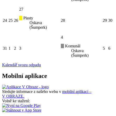
27
Plasty
24
25
26
28
29
30
Oskava
(Šumperk)
4
Komunál
31
1
2
3
5
6
Oskava
(Šumperk)
Kalendář svozu odpadu
Mobilní aplikace
Sledujte informace z našeho webu v
mobilní aplikaci –
V OBRAZE.
Volně ke stažení: