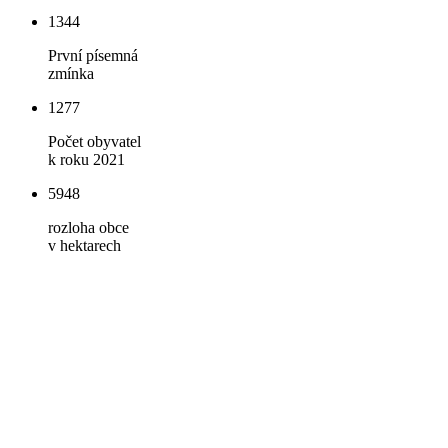
1344
První písemná
zmínka
1277
Počet obyvatel
k roku 2021
5948
rozloha obce
v hektarech