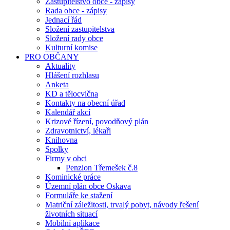
Zastupitelstvo obce - zápisy
Rada obce - zápisy
Jednací řád
Složení zastupitelstva
Složení rady obce
Kulturní komise
PRO OBČANY
Aktuality
Hlášení rozhlasu
Anketa
KD a tělocvična
Kontakty na obecní úřad
Kalendář akcí
Krizové řízení, povodňový plán
Zdravotnictví, lékaři
Knihovna
Spolky
Firmy v obci
Penzion Třemešek č.8
Kominické práce
Územní plán obce Oskava
Formuláře ke stažení
Matriční záležitosti, trvalý pobyt, návody řešení
životních situací
Mobilní aplikace