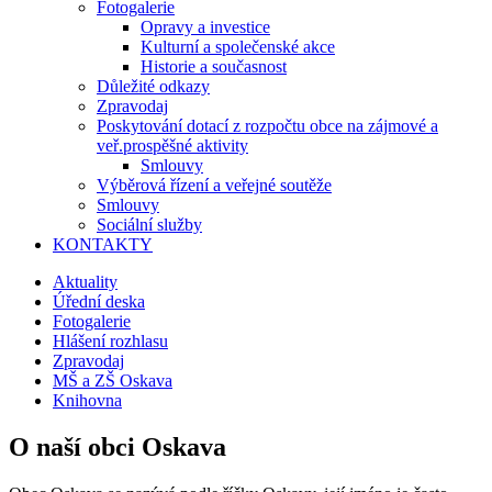
Fotogalerie
Opravy a investice
Kulturní a společenské akce
Historie a současnost
Důležité odkazy
Zpravodaj
Poskytování dotací z rozpočtu obce na zájmové a
veř.prospěšné aktivity
Smlouvy
Výběrová řízení a veřejné soutěže
Smlouvy
Sociální služby
KONTAKTY
Aktuality
Úřední deska
Fotogalerie
Hlášení rozhlasu
Zpravodaj
MŠ a ZŠ Oskava
Knihovna
O naší obci Oskava