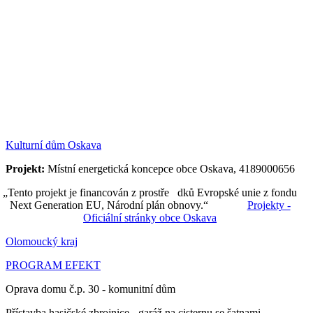
Kulturní dům Oskava
Projekt:
Místní energetická koncepce obce Oskava, 4189000656
„Tento projekt je financován z prostře dků Evropské unie z fondu
Next Generation EU, Národní plán obnovy.“
Projekty -
Oficiální stránky obce Oskava
Olomoucký kraj
PROGRAM EFEKT
Oprava domu č.p. 30 - komunitní dům
Přístavba hasičské zbrojnice - garáž na cisternu se šatnami