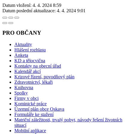
Datum vložení:
4. 4. 2024 8:59
Datum poslední aktualizace:
4. 4. 2024 9:01
PRO OBČANY
Aktuality
Hlášení rozhlasu
Anketa
KD a tělocvična
Kontakty na obecní úřad
Kalendář akcí
Krizové řízení, povodňový plán
Zdravotnictví, lékaři
Knihovna
Spolky
Firmy v obci
Kominické práce
Územní plán obce Oskava
Formuláře ke stažení
Matriční záležitosti, trvalý pobyt, návody řešení životních
situací
Mobilní aplikace