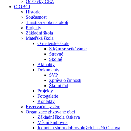
Odstávky ČEZ
O OBCI
Historie
Současnost
Turistika v obci a okolí
Projekty
Základní škola
Mateřská škola
O mateřské škole
S kým se setkáváme
Stravné
Školné
Aktuality
Dokumenty
ŠVP
Zpráva o činnosti
Školní řád
Projekty
Fotogalerie
Kontakty
Rezervační systém
Organizace zřizované obcí
Základní škola Oskava
Místní knihovna
Jednotka sboru dobrovolných hasičů Oskava