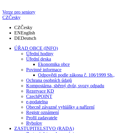
Verze pro seniory
CZ
Česky
CZ
Česky
EN
English
DE
Deutsch
ÚŘAD OBCE (INFO)
Úřední hodiny
Úřední deska
Ekonomika obce
Povinné informace
Odpovědi podle zákona č. 106⁄1999 Sb.,
Ochrana osobních údajů
Kompostárna, sběrný dvůr, svozy odpadu
Rezervace KD
CzechPOINT
e-podatelna
Obecně závazné vyhlášky a nařízení
Registr oznámení
Profil zadavatele
Rybolov
ZASTUPITELSTVO (RADA)