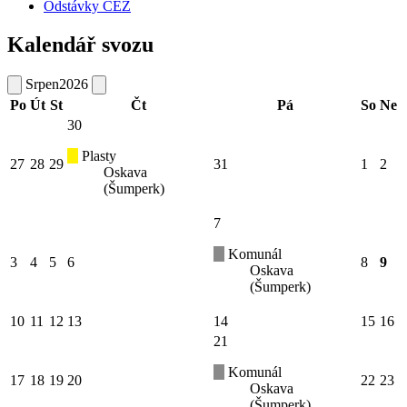
Odstávky ČEZ
Kalendář svozu
Srpen
2026
Po
Út
St
Čt
Pá
So
Ne
30
Plasty
27
28
29
31
1
2
Oskava
(Šumperk)
7
Komunál
3
4
5
6
8
9
Oskava
(Šumperk)
10
11
12
13
14
15
16
21
Komunál
17
18
19
20
22
23
Oskava
(Šumperk)