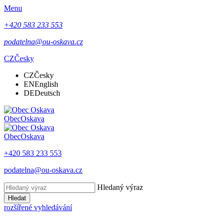
Menu
+420 583 233 553
podatelna@ou-oskava.cz
CZ
Česky
CZ
Česky
EN
English
DE
Deutsch
Obec
Oskava
Obec
Oskava
+420 583 233 553
podatelna@ou-oskava.cz
Hledaný výraz
Hledat
rozšířené vyhledávání