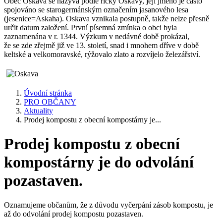
Obec Oskava se nazývá podle říčky Oskavy, její jméno je často
spojováno se starogermánským označením jasanového lesa
(jesenice=Askaha). Oskava vznikala postupně, takže nelze přesně
určit datum založení. První písemná zmínka o obci byla
zaznamenána v r. 1344. Výzkum v nedávné době prokázal,
že se zde zřejmě již ve 13. století, snad i mnohem dříve v době
keltské a velkomoravské, rýžovalo zlato a rozvíjelo železářství.
Úvodní stránka
PRO OBČANY
Aktuality
Prodej kompostu z obecní kompostárny je...
Prodej kompostu z obecní
kompostárny je do odvolání
pozastaven.
Oznamujeme občanům, že z důvodu vyčerpání zásob kompostu, je
až do odvolání prodej kompostu pozastaven.