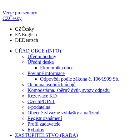
Verze pro seniory
CZ
Česky
CZ
Česky
EN
English
DE
Deutsch
ÚŘAD OBCE (INFO)
Úřední hodiny
Úřední deska
Ekonomika obce
Povinné informace
Odpovědi podle zákona č. 106⁄1999 Sb.,
Ochrana osobních údajů
Kompostárna, sběrný dvůr, svozy odpadu
Rezervace KD
CzechPOINT
e-podatelna
Obecně závazné vyhlášky a nařízení
Registr oznámení
Profil zadavatele
Rybolov
ZASTUPITELSTVO (RADA)