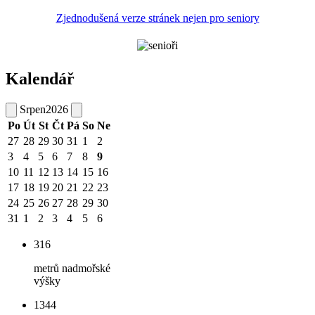
Zjednodušená verze stránek nejen pro seniory
Kalendář
Srpen
2026
Po
Út
St
Čt
Pá
So
Ne
27
28
29
30
31
1
2
3
4
5
6
7
8
9
10
11
12
13
14
15
16
17
18
19
20
21
22
23
24
25
26
27
28
29
30
31
1
2
3
4
5
6
316
metrů nadmořské
výšky
1344