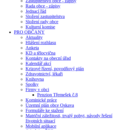
Zastupitelstvo obce - zápisy
Rada obce - zápisy
Jednací řád
Složení zastupitelstva
Složení rady obce
Kulturní komise
PRO OBČANY
Aktuality
Hlášení rozhlasu
Anketa
KD a tělocvična
Kontakty na obecní úřad
Kalendář akcí
Krizové řízení, povodňový plán
Zdravotnictví, lékaři
Knihovna
Spolky
Firmy v obci
Penzion Třemešek č.8
Kominické práce
Územní plán obce Oskava
Formuláře ke stažení
Matriční záležitosti, trvalý pobyt, návody řešení
životních situací
Mobilní aplikace