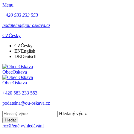
Menu
+420 583 233 553
podatelna@ou-oskava.cz
CZ
Česky
CZ
Česky
EN
English
DE
Deutsch
Obec
Oskava
Obec
Oskava
+420 583 233 553
podatelna@ou-oskava.cz
Hledaný výraz
Hledat
rozšířené vyhledávání