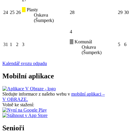
Plasty
24
25
26
28
29
30
Oskava
(Šumperk)
4
Komunál
31
1
2
3
5
6
Oskava
(Šumperk)
Kalendář svozu odpadu
Mobilní aplikace
Sledujte informace z našeho webu v
mobilní aplikaci –
V OBRAZE.
Volně ke stažení:
Senioři