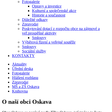
Fotogalerie
Opravy a investice
Kulturní a společenské akce
Historie a současnost
Důležité odkazy
Zpravodaj
Poskytování dotací z rozpočtu obce na zájmové a
veř.prospěšné aktivity
Smlouvy
Výběrová řízení a veřejné soutěže
Smlouvy
Sociální služby
KONTAKTY
Aktuality
Úřední deska
Fotogalerie
Hlášení rozhlasu
Zpravodaj
MŠ a ZŠ Oskava
Knihovna
O naší obci Oskava