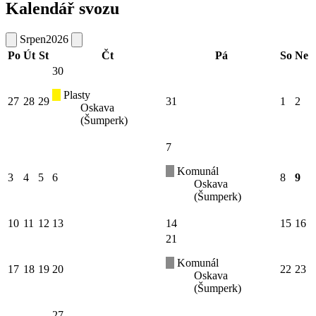
Kalendář svozu
Srpen
2026
Po
Út
St
Čt
Pá
So
Ne
30
Plasty
27
28
29
31
1
2
Oskava
(Šumperk)
7
Komunál
3
4
5
6
8
9
Oskava
(Šumperk)
10
11
12
13
14
15
16
21
Komunál
17
18
19
20
22
23
Oskava
(Šumperk)
27