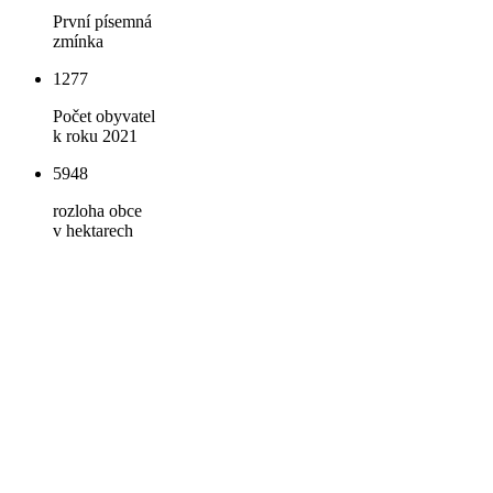
První písemná
zmínka
1277
Počet obyvatel
k roku 2021
5948
rozloha obce
v hektarech