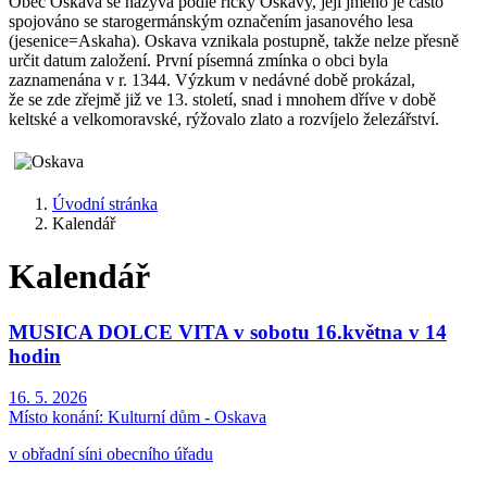
Obec Oskava se nazývá podle říčky Oskavy, její jméno je často
spojováno se starogermánským označením jasanového lesa
(jesenice=Askaha). Oskava vznikala postupně, takže nelze přesně
určit datum založení. První písemná zmínka o obci byla
zaznamenána v r. 1344. Výzkum v nedávné době prokázal,
že se zde zřejmě již ve 13. století, snad i mnohem dříve v době
keltské a velkomoravské, rýžovalo zlato a rozvíjelo železářství.
Úvodní stránka
Kalendář
Kalendář
MUSICA DOLCE VITA v sobotu 16.května v 14
hodin
16. 5. 2026
Místo konání:
Kulturní dům - Oskava
v obřadní síni obecního úřadu