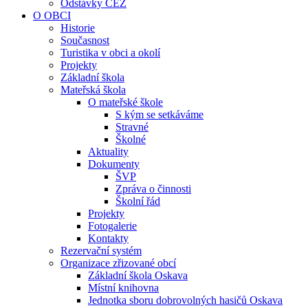
Odstávky ČEZ
O OBCI
Historie
Současnost
Turistika v obci a okolí
Projekty
Základní škola
Mateřská škola
O mateřské škole
S kým se setkáváme
Stravné
Školné
Aktuality
Dokumenty
ŠVP
Zpráva o činnosti
Školní řád
Projekty
Fotogalerie
Kontakty
Rezervační systém
Organizace zřizované obcí
Základní škola Oskava
Místní knihovna
Jednotka sboru dobrovolných hasičů Oskava